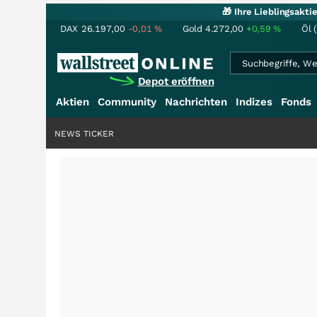
🎁 Ihre Lieblingsakt
DAX
26.197,00
-0,01
%
Gold
4.272,00
+0,59
%
Öl 
Depot eröffnen
Aktien
Community
Nachrichten
Indizes
Fonds
NEWS TICKER