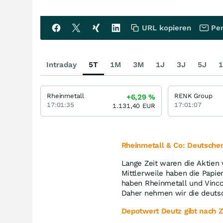
URL kopieren
Per
Intraday
5T
1M
3M
1J
3J
5J
1
Rheinmetall
RENK Group
+6,29
%
17:01:35
17:01:07
1.131,40
EUR
Rheinmetall & Co: Deutsche
Lange Zeit waren die Aktien
Mittlerweile haben die Papie
haben Rheinmetall und Vincor
Daher nehmen wir die deuts
Depotwert De
utz gibt nach 