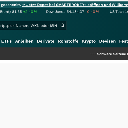
ie geschenkt.
→ Jetzt Depot bei SMARTBROKER+ eröffnen und Willkom
(Brent)
81,35
+2,40
%
Dow Jones
54.184,37
-0,40
%
US Tech 1
ETFs
Anleihen
Derivate
Rohstoffe
Krypto
Devisen
Fest
+++
Schwere Seltene Erden: Entsteh