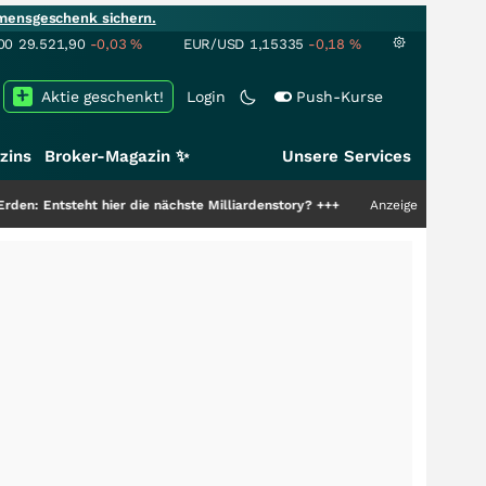
mensgeschenk sichern.
00
29.521,90
-0,03
%
EUR/USD
1,15335
-0,18
%
Aktie geschenkt!
Login
Push-Kurse
zins
Broker-Magazin ✨
Unsere Services
t hier die nächste Milliardenstory?
+++
Anzeige