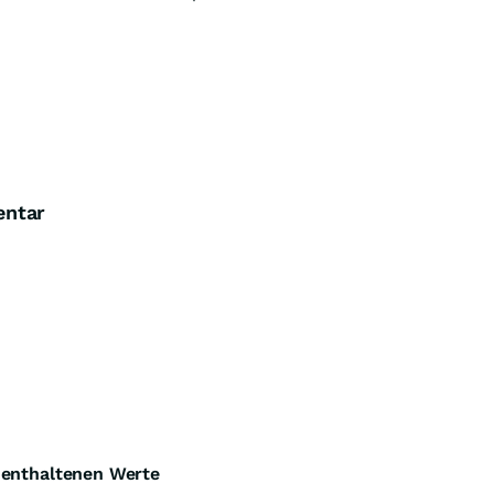
ock-Out-Suche
Optionsschein-Suche
Zertifikate-Suche
entar
e enthaltenen Werte