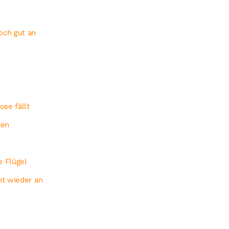
ch gut an
ose fällt
len
e Flügel
ht wieder an