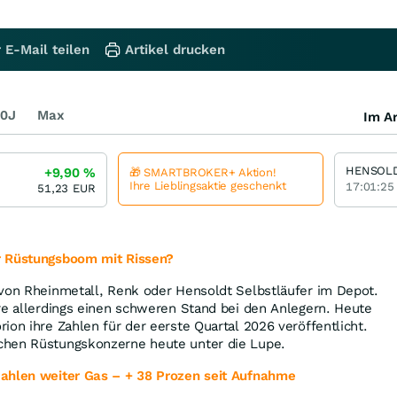
 E-Mail teilen
Artikel drucken
0J
Max
Im Ar
HENSOL
+9,90
%
🎁 SMARTBROKER+ Aktion!
Ihre Lieblingsaktie geschenkt
17:01:25
51,23
EUR
r Rüstungsboom mit Rissen?
 von Rheinmetall, Renk oder Hensoldt Selbstläufer im Depot.
re allerdings einen schweren Stand bei den Anlegern. Heute
ion ihre Zahlen für der eerste Quartal 2026 veröffentlicht.
chen Rüstungskonzerne heute unter die Lupe.
Zahlen weiter Gas – + 38 Prozen seit Aufnahme