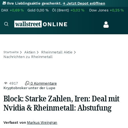
🎁 Ihre Lieblingsaktie geschenkt.
→ Jetzt Depot eröffnen
DAX
+0,69
%
Gold
0,00
%
Öl (Brent)
+0,02
%
Dow Jones
+0,25
%
Aktien
Rheinmetall Aktie
Startseite
Nachrichten zu Rheinmetall
4917
0 Kommentare
Kryptobroker unter der Lupe
Block: Starke Zahlen, Iren: Deal mit
Nvidia & Rheinmetall: Abstufung
Verfasst von
Markus Weingran