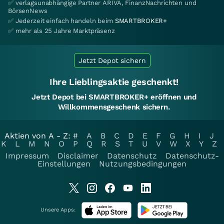
✅ verlagsunabhängige Partner ARIVA, FinanzNachrichten und
BörsenNews
✅ Jederzeit einfach handeln beim
SMARTBROKER+
✅ mehr als 25 Jahre Marktpräsenz
Jetzt Depot sichern
Ihre Lieblingsaktie geschenkt!
Jetzt Depot bei SMARTBROKER+ eröffnen und
Willkommensgeschenk sichern.
Aktien von A - Z:
#
A
B
C
D
E
F
G
H
I
J
K
L
M
N
O
P
Q
R
S
T
U
V
W
X
Y
Z
Impressum
Disclaimer
Datenschutz
Datenschutz-
Einstellungen
Nutzungsbedingungen
Unsere Apps: