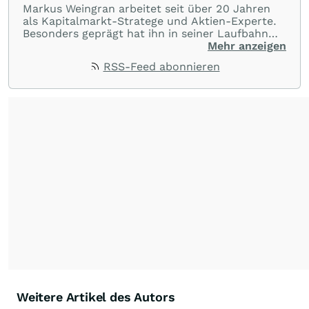
Markus Weingran arbeitet seit über 20 Jahren
als Kapitalmarkt-Stratege und Aktien-Experte.
Besonders geprägt hat ihn in seiner Laufbahn
die langjährige Zusammenarbeit mit dem
Mehr anzeigen
Finanzexperten Hans A. Bernecker: “Herr
RSS-Feed abonnieren
Bernecker versucht in jeder Börsenphase, das
Beste für die Anleger rauszuholen”. Diese
Einstellung hat er übernommen und gibt sein
Wissen täglich an die Anleger weiter.
Seine
Trading-Tipps finden Sie in dem täglichen
Youtube-Format
"wallstreetONLINE
Börsenlounge"
.
Seine
Watchlisten
und
Portfolios
finden Sie auf seiner
wallstreetONLINE Profilseite
.
Weitere Artikel des Autors