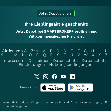
Jetzt Depot sichern
Ihre Lieblingsaktie geschenkt!
Jetzt Depot bei SMARTBROKER+ eröffnen und
Willkommensgeschenk sichern.
Aktien von A - Z:
#
A
B
C
D
E
F
G
H
I
J
K
L
M
N
O
P
Q
R
S
T
U
V
W
X
Y
Z
Impressum
Disclaimer
Datenschutz
Datenschutz-
Einstellungen
Nutzungsbedingungen
Unsere Apps:
Wenn Sie Kursdaten, Widgets oder andere Finanzinformationen benötigen, hilft
Ihnen
ARIVA
gerne.