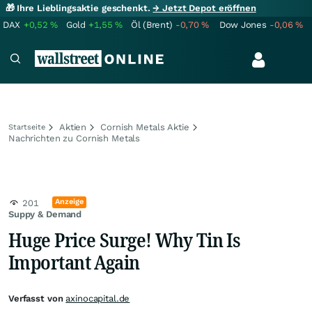
🎁 Ihre Lieblingsaktie geschenkt.
→ Jetzt Depot eröffnen
DAX
+0,52
%
Gold
+1,55
%
Öl (Brent)
-0,70
%
Dow Jones
-0,06
%
Aktien
Cornish Metals Aktie
Startseite
Nachrichten zu Cornish Metals
Anzeige
201
Suppy & Demand
Huge Price Surge! Why Tin Is
Important Again
Verfasst von
axinocapital.de