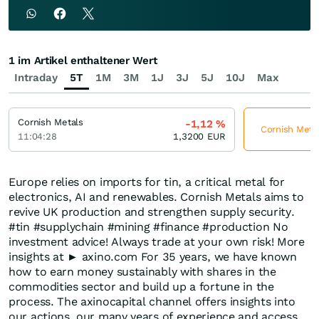
1 im Artikel enthaltener Wert
Intraday
5T
1M
3M
1J
3J
5J
10J
Max
Cornish Metals
-1,12
%
Cornish Metal
11:04:28
1,3200
EUR
Europe relies on imports for tin, a critical metal for
electronics, AI and renewables. Cornish Metals aims to
revive UK production and strengthen supply security.
#tin #supplychain #mining #finance #production No
investment advice! Always trade at your own risk! More
insights at ► axino.com For 35 years, we have known
how to earn money sustainably with shares in the
commodities sector and build up a fortune in the
process. The axinocapital channel offers insights into
our actions, our many years of experience and access