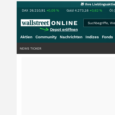
🎁 Ihre Lieblingsakt
DAX
26.210,91
+0,05
%
Gold
4.273,16
+0,62
%
Öl 
Depot eröffnen
Aktien
Community
Nachrichten
Indizes
Fonds
NEWS TICKER