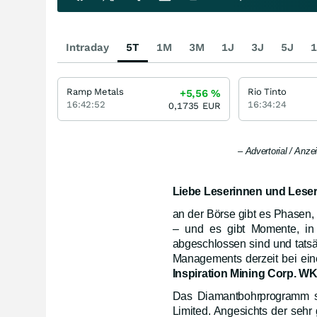
Intraday
5T
1M
3M
1J
3J
5J
1
Ramp Metals
Rio Tinto
+5,56
%
16:42:52
16:34:24
0,1735
EUR
– Advertorial / Anz
Liebe Leserinnen und Leser
an der Börse gibt es Phasen,
– und es gibt Momente, in 
abgeschlossen sind und tats
Managements derzeit bei ein
Inspiration Mining Corp. 
Das Diamantbohrprogramm sol
Limited. Angesichts der sehr