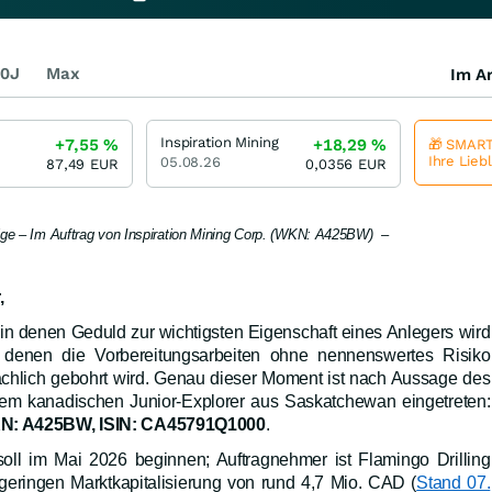
0J
Max
Im Ar
Inspiration Mining
+7,55
%
+18,29
%
🎁 SMART
Ihre Lieb
05.08.26
87,49
EUR
0,0356
EUR
eige – Im Auftrag von Inspiration Mining Corp. (WKN: A425BW) –
,
 in denen Geduld zur wichtigsten Eigenschaft eines Anlegers wird
denen die Vorbereitungsarbeiten ohne nennenswertes Risiko
ächlich gebohrt wird. Genau dieser Moment ist nach Aussage des
em kanadischen Junior-Explorer aus Saskatchewan eingetreten:
WKN: A425BW, ISIN: CA45791Q1000
.
l im Mai 2026 beginnen; Auftragnehmer ist Flamingo Drilling
 geringen Marktkapitalisierung von rund 4,7 Mio. CAD (
Stand 07.