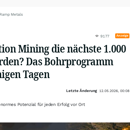
 Ramp Metals
Anzeige
9177
ion Mining die nächste 1.000
rden? Das Bohrprogramm
nigen Tagen
Letzte Änderung
12.05.2026, 00:08
enormes Potenzial für jeden Erfolg vor Ort