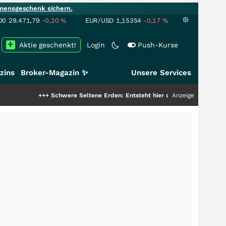
mensgeschenk sichern.
00
29.471,79
-0,20
%
EUR/USD
1,15354
-0,17
%
Aktie geschenkt!
Login
Push-Kurse
zins
Broker-Magazin ✨
Unsere Services
+++
Schwere Seltene Erden: Entsteht hier die nächste Milliardenstory?
Anzeige
+++