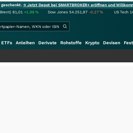
ie geschenkt.
→ Jetzt Depot bei SMARTBROKER+ eröffnen und Willkom
(Brent)
81,01
+1,98
%
Dow Jones
54.251,97
-0,27
%
US Tech 1
ETFs
Anleihen
Derivate
Rohstoffe
Krypto
Devisen
Fest