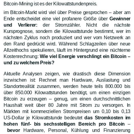
Bitcoin-Mining ist es der Kilowattstundenpreis.
im Bitcoin-Markt wird viel über Preise gesprochen – aber am
Ende entscheidet eine viel profanere Größe über
Gewinner
und Verlierer:
der Stromzähler. Nicht die nächste
Kursprognose, sondern die Kilowattstunde bestimmt, wer im
nächsten Zyklus noch produziert und wer vom Netzwerk an
den Rand gedrückt wird. Während Schlagzeilen über neue
Allzeithochs spekulieren, läuft im Hintergrund eine nüchterne
Kostenrechnung:
Wie viel Energie verschlingt ein Bitcoin –
und zu welchem Preis?
Aktuelle Analysen zeigen, wie drastisch diese Dimension
inzwischen ist: Rechnet man Hardware, Auslastung und
Standortrealität zusammen, werden heute teils 800.000 bis
über 850.000 Kilowattstunden benötigt, um einen einzigen
Bitcoin zu erzeugen – genug, um einen durchschnittlichen
Haushalt weit über 80 Jahre mit Strom zu versorgen. In
Märkten mit kommerziellen Strompreisen um 0,10 bis 0,13
US‑Dollar je Kilowattstunde bedeutet
das Stromkosten im
hohen fünf- bis sechsstelligen Bereich pro Bitcoin
–
bevor
Hardware, Personal, Kühlung und Finanzierung