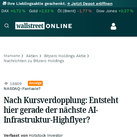
🎁 Ihre Lieblingsaktie geschenkt.
→ Jetzt Depot eröffnen
DAX
+0,72
%
Gold
+2,53
%
Öl (Brent)
-1,77
%
Dow Jones
+0,27
%
Aktien
Bitzero Holdings Aktie
Startseite
Nachrichten zu Bitzero Holdings
Anzeige
16609
NASDAQ-Fantasie?
Nach Kursverdopplung: Entsteht
hier gerade der nächste AI-
Infrastruktur-Highflyer?
Verfasst von
Hotstock Investor