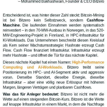
– Mohammed Bakhashwain, Founder & CEO Bitzero
Entscheidend ist, was hinter dieser Zahl steckt: Bitcoin-Mining
ist bei Bitzero kein Selbstzweck, sondern
Cashflow-
Maschine
. Die laufenden Einnahmen werden systematisch
reinvestiert – in den 70-MW-Ausbau in Norwegen, in das 520-
MW-Engineering-Projekt in Finnland, in HPC-Infrastruktur für
KI-Workloads. Das Unternehmen beschreibt diesen Kreislauf
als Kern seiner Wachstumsstrategie: Hashrate erzeugt Cash
Flow. Cash Flow finanziert Infrastruktur. Infrastruktur erzeugt
mehr Hashrate – und öffnet die Tür für das nächste Kapitel.
Dieses nächste Kapitel hat einen Namen:
High-Performance
Computing und AI-Workloads
. Bitzero treibt seine
Positionierung im HPC- und AI-Segment aktiv und aggressiv
voran. Derselbe Standort, dieselbe Energie, dieselbe
Infrastruktur – aber eine völlig neue Erlösspur mit höheren
Margen, längeren Verträgen und planbaren Cashflows.
Was das für Anleger bedeutet:
Bitzero ist nicht mehr die
Wette auf einen steigenden Bitcoin-Kurs. Bitzero ist die Wette
auf knappe Infrastruktur in einem Markt, in dem die Nachfrage