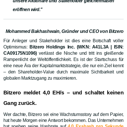
unsere Aktionäre und Stakeholder gleichermaßen
eröffnen wird."
Mohammed Bakhashwain, Gründer und CEO von Bitzero
Für Anleger und Stakeholder ist dies eine Botschaft voller
Optimismus:
Bitzero Holdings Inc. (WKN: A41L3A | ISIN:
CA09175N1096)
verlässt die Nische und tritt ins gleißende
Rampenlicht der Weltöffentlichkeit. Es ist der Startschuss für
eine neue Ära der Kapitalmarktstrategie, die nur ein Ziel kennt
– den Shareholder-Value durch maximale Sichtbarkeit und
globalen Marktzugang zu maximieren.
Bitzero meldet 4,0 EH/s – und schaltet keinen
Gang zurück.
Wer dachte, Bitzero sei eine Wachstumsstory auf dem Papier,
hat heute Morgen eine Antwort bekommen. Das Unternehmen
hat soeben seine Hashrate auf
4,0 Exahash pro Sekunde