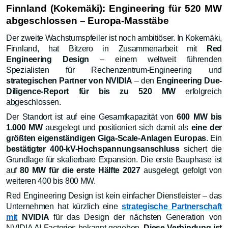
Finnland (Kokemäki): Engineering für 520 MW
abgeschlossen – Europa-Masstäbe
Der zweite Wachstumspfeiler ist noch ambitiöser. In Kokemäki,
Finnland, hat Bitzero in Zusammenarbeit mit
Red
Engineering Design
– einem weltweit führenden
Spezialisten für Rechenzentrum-Engineering und
strategischen Partner von NVIDIA
– den
Engineering Due-
Diligence-Report für bis zu 520 MW
erfolgreich
abgeschlossen.
Der Standort ist auf eine Gesamtkapazität von
600 MW bis
1.000 MW
ausgelegt und positioniert sich damit als
eine der
größten eigenständigen Giga-Scale-Anlagen Europas
. Ein
bestätigter 400-kV-Hochspannungsanschluss
sichert die
Grundlage für skalierbare Expansion. Die erste Bauphase ist
auf
80 MW für die erste Hälfte 2027
ausgelegt, gefolgt von
weiteren 400 bis 800 MW.
Red Engineering Design ist kein einfacher Dienstleister – das
Unternehmen hat kürzlich eine
strategische Partnerschaft
mit
NVIDIA
für das Design der nächsten Generation von
NVIDIA AI Factories bekannt gegeben.
Diese Verbindung ist