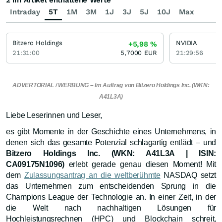
2 im Artikel enthaltene Werte
Intraday
5T
1M
3M
1J
3J
5J
10J
Max
Bitzero Holdings
NVIDIA
+5,98
%
21:31:00
5,7000
EUR
21:29:56
ADVERTORIAL / WERBUNG – Im Auftrag von Bitzero Holdings Inc. (WKN:
A41L3A)
Liebe Leserinnen und Leser,
es gibt Momente in der Geschichte eines Unternehmens, in
denen sich das gesamte Potenzial schlagartig entlädt – und
Bitzero Holdings Inc. (WKN: A41L3A | ISIN:
CA09175N1096)
erlebt gerade genau diesen Moment! Mit
dem
Zulassungsantrag an die weltberühmte
NASDAQ setzt
das Unternehmen zum entscheidenden Sprung in die
Champions League der Technologie an. In einer Zeit, in der
die Welt nach nachhaltigen Lösungen für
Hochleistungsrechnen (HPC) und Blockchain schreit,