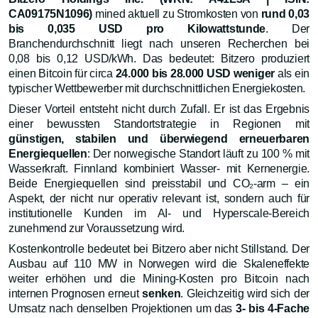
CA09175N1096)
mined aktuell zu Stromkosten von
rund 0,03
bis 0,035 USD pro Kilowattstunde
. Der
Branchendurchschnitt liegt nach unseren Recherchen bei
0,08 bis 0,12 USD/kWh. Das bedeutet: Bitzero produziert
einen Bitcoin für circa
24.000 bis 28.000 USD weniger
als ein
typischer Wettbewerber mit durchschnittlichen Energiekosten.
Dieser Vorteil entsteht nicht durch Zufall. Er ist das Ergebnis
einer bewussten Standortstrategie in Regionen mit
günstigen, stabilen und überwiegend erneuerbaren
Energiequellen
: Der norwegische Standort läuft zu 100 % mit
Wasserkraft. Finnland kombiniert Wasser- mit Kernenergie.
Beide Energiequellen sind preisstabil und CO₂-arm – ein
Aspekt, der nicht nur operativ relevant ist, sondern auch für
institutionelle Kunden im AI- und Hyperscale-Bereich
zunehmend zur Voraussetzung wird.
Kostenkontrolle bedeutet bei Bitzero aber nicht Stillstand. Der
Ausbau auf 110 MW in Norwegen wird die Skaleneffekte
weiter erhöhen und die Mining-Kosten pro Bitcoin nach
internen Prognosen erneut
senken
. Gleichzeitig wird sich der
Umsatz nach denselben Projektionen um das
3- bis 4-Fache