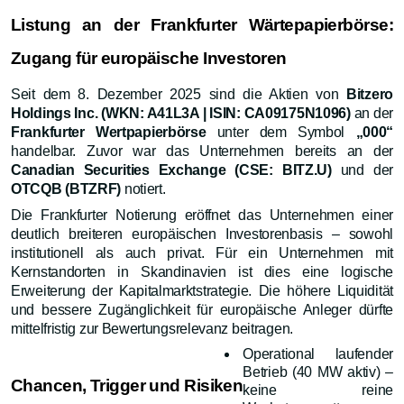
Listung an der Frankfurter Wärtepapierbörse:
Zugang für europäische Investoren
Seit dem 8. Dezember 2025 sind die Aktien von
Bitzero
Holdings Inc. (WKN: A41L3A | ISIN: CA09175N1096)
an der
Frankfurter Wertpapierbörse
unter dem Symbol
„000“
handelbar. Zuvor war das Unternehmen bereits an der
Canadian Securities Exchange (CSE: BITZ.U)
und der
OTCQB (BTZRF)
notiert.
Die Frankfurter Notierung eröffnet das Unternehmen einer
deutlich breiteren europäischen Investorenbasis – sowohl
institutionell als auch privat. Für ein Unternehmen mit
Kernstandorten in Skandinavien ist dies eine logische
Erweiterung der Kapitalmarktstrategie. Die höhere Liquidität
und bessere Zugänglichkeit für europäische Anleger dürfte
mittelfristig zur Bewertungsrelevanz beitragen.
Operational laufender
Betrieb (40 MW aktiv) –
Chancen, Trigger und Risiken
keine reine