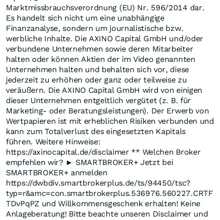
Marktmissbrauchsverordnung (EU) Nr. 596/2014 dar.
Es handelt sich nicht um eine unabhängige
Finanzanalyse, sondern um journalistische bzw.
werbliche Inhalte. Die AXINO Capital GmbH und/oder
verbundene Unternehmen sowie deren Mitarbeiter
halten oder können Aktien der im Video genannten
Unternehmen halten und behalten sich vor, diese
jederzeit zu erhöhen oder ganz oder teilweise zu
veräußern. Die AXINO Capital GmbH wird von einigen
dieser Unternehmen entgeltlich vergütet (z. B. für
Marketing- oder Beratungsleistungen). Der Erwerb von
Wertpapieren ist mit erheblichen Risiken verbunden und
kann zum Totalverlust des eingesetzten Kapitals
führen. Weitere Hinweise:
https://axinocapital.de/disclaimer ** Welchen Broker
empfehlen wir? ► SMARTBROKER+ Jetzt bei
SMARTBROKER+ anmelden
https://dwbdiv.smartbrokerplus.de/ts/94450/tsc?
typ=r&amc=con.smartbrokerplus.536976.560227.CRTF
TDvPqPZ und Willkommensgeschenk erhalten! Keine
Anlageberatung! Bitte beachte unseren Disclaimer und