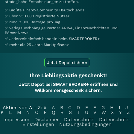
strategische Entscheidungen zu treffen.
✅ Größte Finanz-Community Deutschlands
✅ über 550.000 registrierte Nutzer
✅ rund 2.000 Beiträge pro Tag
✅ verlagsunabhängige Partner ARIVA, FinanzNachrichten und
BörsenNews
✅ Jederzeit einfach handeln beim
SMARTBROKER+
✅ mehr als 25 Jahre Marktpräsenz
Jetzt Depot sichern
Ihre Lieblingsaktie geschenkt!
Jetzt Depot bei SMARTBROKER+ eröffnen und
Willkommensgeschenk sichern.
Aktien von A - Z:
#
A
B
C
D
E
F
G
H
I
J
K
L
M
N
O
P
Q
R
S
T
U
V
W
X
Y
Z
Impressum
Disclaimer
Datenschutz
Datenschutz-
Einstellungen
Nutzungsbedingungen