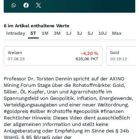
6 im Artikel enthaltene Werte
Intraday
5T
1M
3M
1J
3J
5J
10J
Max
Weizen
Gold
-4,20
%
07.08.26
635,06
PKT
00:19:12
Professor Dr. Torsten Dennin spricht auf der AXINO
Mining Forum Stage über die Rohstoffmärkte: Gold,
Silber, Öl, Kupfer, Uran und Agrarrohstoffe im
Spannungsfeld von Geopolitik, Inflation, Energiewende,
Verteidigungsausgaben und einer neuer Weltordnung.
#goldpreis #silber #rohstoffe #geopolitik #finanzen
Rechtlicher Hinweis: Dieses Video dient ausschließlich
der allgemeinen Information und stellt keine
Anlageberatung oder Empfehlung im Sinne des § 34b
WpHG, § 85 BörseG oder der