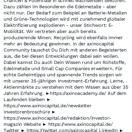
Chancen & Potentiale in schnell wachsenden Sektoren.
Dazu zählen im Besonderen die Edelmetalle - aber
nicht nur. Der Bedarf zum Beispiel an Batterie-Metallen
und Grüne-Technologien wird mit zunehmend globaler
Elektrifizierung explodieren - unser Stichwort: E-
Mobilität. Wir vertreten aber auch bereits
produzierende Minen. Recycling wird ebenfalls immer
mehr an Bedeutung gewinnen. In der axinocapital
Community tauschst Du Dich mit anderen Begeisterten
aus, die bei diesen Entwicklungen dabei sein wollen.
Dabei kannst Du auch Dein Wissen rund um Rohstoffe,
Edelmetalle und Small Cap Companies erweitern. Für
echte Geheimtipps und spannende Trends sorgen wir
mit unserer 35-jährigen Investment-Erfahrung. Lerne,
Aktienmärkte zu verstehen mit dem Wissen aus über 35
Jahren Erfahrung. ►https://axinoacademy.de/ Auf dem
Laufenden bleiben ►
https://www.axinocapital.de/newsletter
Investorenbroschüre ►
https://www.axinocapital.de/redaktion/investor-
magazin Website ► https://www.axinocapital.de/
Twitter ► https://twitter.com/axinocapital LinkedIn ►