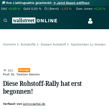
🎁 Ihre Lieblingsaktie geschenkt.
→ Jetzt Depot eröffnen
DAX
+0,69
%
Gold
0,00
%
Öl (Brent)
-1,53
%
Dow Jones
+0,25
%
Rohstoffe
Weizen Rohstoff
Nachrichten zu Weizen
Startseite
Anzeige
881
Prof. Dr. Torsten Dennin
Diese Rohstoff-Rally hat erst
begonnen!
Verfasst von
axinocapital.de