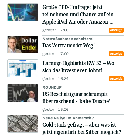
Große CFD-Umfrage: Jetzt
teilnehmen und Chance auf ein
Apple iPad Air oder Amazon-
Gutscheine sichern
gestern 17:00
Anzeige
Notmaßnahmen scheitern!
Das Vertrauen ist Weg!
gestern 17:00
Anzeige
Earning-Highlights KW 32 – Wo
sich das Investieren lohnt!
gestern 16:34
Anzeige
ROUNDUP
US-Beschäftigung schrumpft
überraschend - 'kalte Dusche'
gestern 15:26
Neue Rallye im Anmarsch?
Gold stark gefragt – aber was ist
jetzt eigentlich bei Silber möglich?