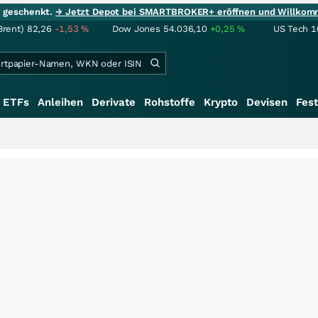
ie geschenkt.
→ Jetzt Depot bei SMARTBROKER+ eröffnen und Willkom
Brent)
82,26
-1,53
%
Dow Jones
54.036,10
+0,25
%
US Tech 1
ETFs
Anleihen
Derivate
Rohstoffe
Krypto
Devisen
Fest