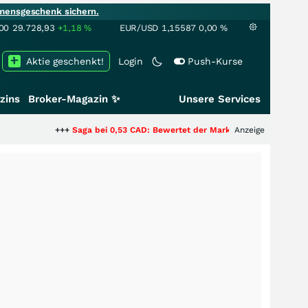
mensgeschenk sichern.
00
29.728,93
+1,18
%
EUR/USD
1,15587
0,00
%
Aktie geschenkt!
Login
Push-Kurse
zins
Broker-Magazin ✨
Unsere Services
+++
Saga bei 0,53 CAD: Bewertet der Markt noch immer nur die Hälfte de
Anzeige