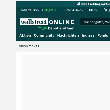
🎁 Ihre Lieblingsakt
DAX
26.355,84
+0,69
%
Gold
4.342,26
0,00
%
Öl (
Depot eröffnen
Aktien
Community
Nachrichten
Indizes
Fonds
NEWS TICKER