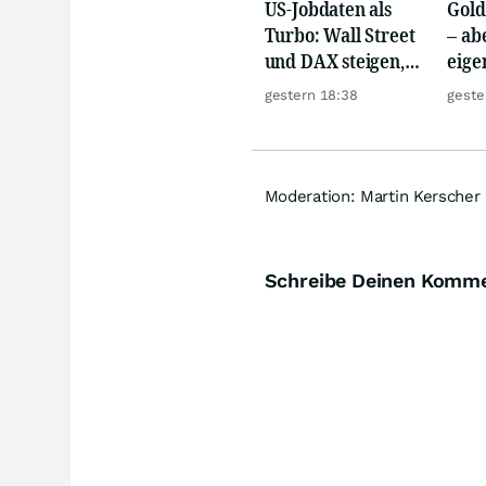
US-Jobdaten als
Gold
Turbo: Wall Street
– abe
und DAX steigen,
eige
Gold glänzt
Silb
gestern 18:38
geste
Moderation: Martin Kerscher
Schreibe Deinen Komm