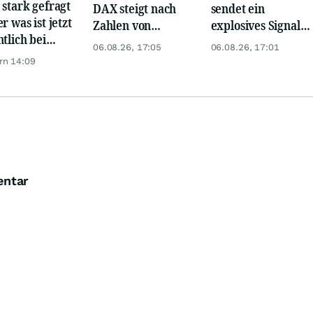
 stark gefragt
DAX steigt nach
sendet ein
r was ist jetzt
Zahlen von
explosives Signal:
ntlich bei
Telekom, Henkel
China kauft Gold
06.08.26, 17:05
06.08.26, 17:01
er möglich?
wie verrückt!
rn 14:09
entar