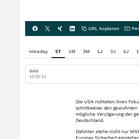
URL kopieren
Per
Intraday
5T
1M
3M
1J
3J
5J
1
Gold
10:02:12
Die USA richteten ihren Foku
schrittweise den gewohnten 
mögliche Verzögerung der ge
Deutschland.
Dahinter stehe nicht nur Mili
Europas Sicherheit einstehe