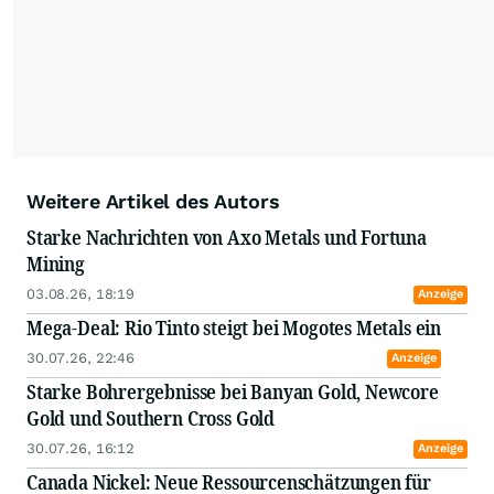
täglich mit Edelmetallen sowie Basismetallen.
Hinzu kommen natürlich Öl, Uran und alle
Rohstoffe der E-Mobilität. Durch seine
vielfältigen Interviews, Messen und
Minenbesuche erarbeitete er sich fundiertes
Fachwissen und ein weltweites
Expertennetzwerk.
Weitere Artikel des Autors
Starke Nachrichten von Axo Metals und Fortuna
Mining
03.08.26, 18:19
Anzeige
Mega-Deal: Rio Tinto steigt bei Mogotes Metals ein
30.07.26, 22:46
Anzeige
Starke Bohrergebnisse bei Banyan Gold, Newcore
Gold und Southern Cross Gold
30.07.26, 16:12
Anzeige
Canada Nickel: Neue Ressourcenschätzungen für