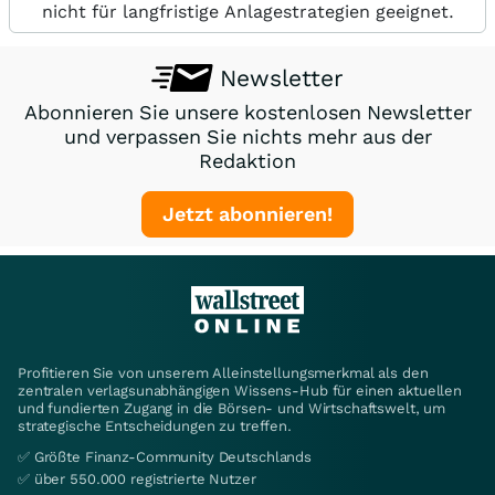
nicht für langfristige Anlagestrategien geeignet.
Newsletter
Abonnieren Sie unsere kostenlosen Newsletter
und verpassen Sie nichts mehr aus der
Redaktion
Jetzt abonnieren!
Profitieren Sie von unserem Alleinstellungsmerkmal als den
zentralen verlagsunabhängigen Wissens-Hub für einen aktuellen
und fundierten Zugang in die Börsen- und Wirtschaftswelt, um
strategische Entscheidungen zu treffen.
✅ Größte Finanz-Community Deutschlands
✅ über 550.000 registrierte Nutzer