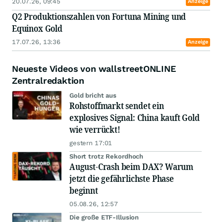
20.07.26, 09:45
Anzeige
Q2 Produktionszahlen von Fortuna Mining und
Equinox Gold
17.07.26, 13:36
Anzeige
Neueste Videos von wallstreetONLINE
Zentralredaktion
Gold bricht aus
Rohstoffmarkt sendet ein
explosives Signal: China kauft Gold
wie verrückt!
gestern 17:01
Short trotz Rekordhoch
August-Crash beim DAX? Warum
jetzt die gefährlichste Phase
beginnt
05.08.26, 12:57
Die große ETF-Illusion