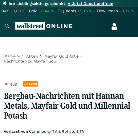
🎁 Ihre Lieblingsaktie geschenkt.
→ Jetzt Depot eröffnen
DAX
-0,09
%
Gold
+0,44
%
Öl (Brent)
+5,15
%
Dow Jones
-0,92
%
Aktien
Mayfair Gold Aktie
Startseite
Nachrichten zu Mayfair Gold
Anzeige
409
Bergbau-Nachrichten mit Hannan
Metals, Mayfair Gold und Millennial
Potash
Verfasst von
Commodity TV & Rohstoff TV