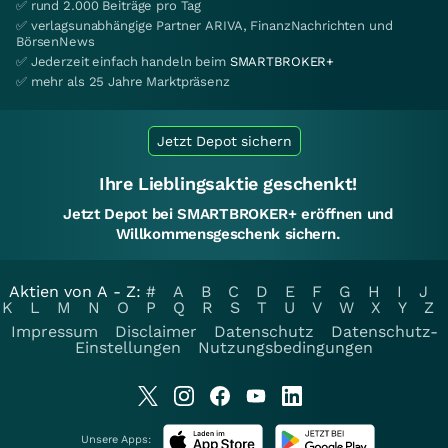
✅ rund 2.000 Beiträge pro Tag
✅ verlagsunabhängige Partner ARIVA, FinanzNachrichten und
BörsenNews
✅ Jederzeit einfach handeln beim
SMARTBROKER+
✅ mehr als 25 Jahre Marktpräsenz
Jetzt Depot sichern
Ihre Lieblingsaktie geschenkt!
Jetzt Depot bei SMARTBROKER+ eröffnen und
Willkommensgeschenk sichern.
Aktien von A - Z:
#
A
B
C
D
E
F
G
H
I
J
K
L
M
N
O
P
Q
R
S
T
U
V
W
X
Y
Z
Impressum
Disclaimer
Datenschutz
Datenschutz-
Einstellungen
Nutzungsbedingungen
Unsere Apps: