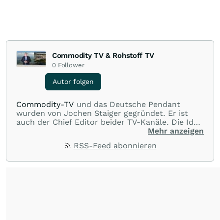
Commodity TV & Rohstoff TV
0
Follower
Autor folgen
Commodity-TV
und das Deutsche Pendant
wurden von Jochen Staiger gegründet. Er ist
auch der Chief Editor beider TV-Kanäle. Die Idee
hinter den beiden TV-Kanälen ist, Wissen zu
Mehr anzeigen
vermitteln, interessante Interviews mit Experten
RSS-Feed abonnieren
und dem Management von Minenunternehmen
zur Verfügung zu stellen und durch die
Unternehmenspräsentationen Unternehmen
vorzustellen und Ideen zu geben. Wenn möglich
werden auch Videos von Minenbesuchen und
Drittvideos über Unternehmen und Projekte
gezeigt. Alles dient der Information in Bild und
Wort. Herr Staiger ist seit über 20 Jahren im
Rohstoffbereich tätig und beschäftigt sich