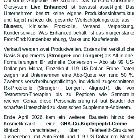
Consumer-Angebote live schaltet. Das Direct-to-Consumer-
Ökosystem
Live Enhanced
ist bewusst asset-light: Das
Unternehmen besitzt keine eigene Produktionsinfrastruktur
und lagert nahezu die gesamte Wertschöpfungskette aus –
Bluttests, klinische Protokolle, Versand, Verpackung,
Kundenservice. Was Enhanced behält, ist das margenstarke
Front-End: Kundenbeziehung, Marke und Kauferlebnis.
Verkauft werden zwei Produktwelten. Erstens frei verkäufliche
Basis-Supplements (
Stronger+
und
Longer+
) als All-in-one-
Formulierungen für schnelle Conversion – Abo ab 99 US-
Dollar pro Monat, Einzelkauf 119 US-Dollar. Frühe Daten
zeigen laut Unternehmen eine Abo-Quote von rund 50 %.
Zweitens verschreibungspflichtige, individuell zugeschnittene
Rx-Protokolle (Stronger+, Longer+, Aligned+), die von
Testosteron-Therapien bis zu Peptiden wie Sermorelin
reichen. Genau diese Personalisierung ist laut Baader der
schärfste Unterschied zu klassischen Supplement-Anbietern.
Ende April 2026 kam ein weiterer Baustein hinzu: der
Kosmetikmarkt - eine
GHK-Cu-Kupferpeptid-Creme
–
klinisch verschrieben, über Telehealth-Strukturen
ausgegeben, mit Auto-Refill und 119 US-Dollar pro Monat.