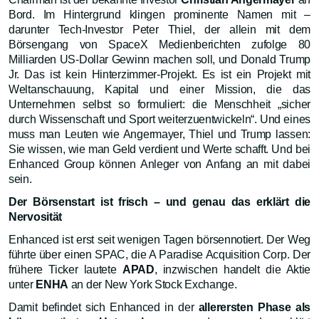
Bord. Im Hintergrund klingen prominente Namen mit –
darunter Tech-Investor Peter Thiel, der allein mit dem
Börsengang von SpaceX Medienberichten zufolge 80
Milliarden US-Dollar Gewinn machen soll, und Donald Trump
Jr. Das ist kein Hinterzimmer-Projekt. Es ist ein Projekt mit
Weltanschauung, Kapital und einer Mission, die das
Unternehmen selbst so formuliert: die Menschheit „sicher
durch Wissenschaft und Sport weiterzuentwickeln“. Und eines
muss man Leuten wie Angermayer, Thiel und Trump lassen:
Sie wissen, wie man Geld verdient und Werte schafft. Und bei
Enhanced Group können Anleger von Anfang an mit dabei
sein.
Der Börsenstart ist frisch – und genau das erklärt die
Nervosität
Enhanced ist erst seit wenigen Tagen börsennotiert. Der Weg
führte über einen SPAC, die A Paradise Acquisition Corp. Der
frühere Ticker lautete
APAD
, inzwischen handelt die Aktie
unter
ENHA
an der New York Stock Exchange.
Damit befindet sich Enhanced in der
allerersten Phase als