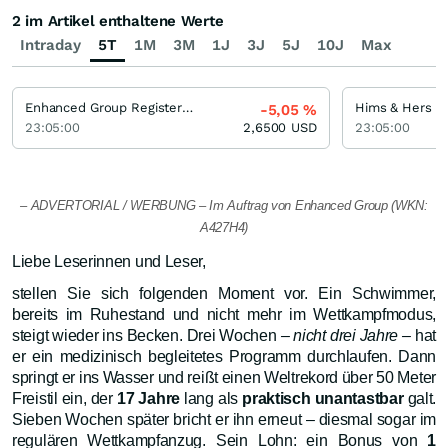
2 im Artikel enthaltene Werte
Intraday
5T
1M
3M
1J
3J
5J
10J
Max
Enhanced Group Registered (A)
-5,05
%
23:05:00
2,6500
USD
23:05:00
– ADVERTORIAL / WERBUNG – Im Auftrag von Enhanced Group (WKN:
A427H4)
Liebe Leserinnen und Leser,
stellen Sie sich folgenden Moment vor. Ein Schwimmer,
bereits im Ruhestand und nicht mehr im Wettkampfmodus,
steigt wieder ins Becken. Drei Wochen
– nicht drei Jahre –
hat
er ein medizinisch begleitetes Programm durchlaufen. Dann
springt er ins Wasser und reißt einen Weltrekord über 50 Meter
Freistil ein, der
17 Jahre
lang als
praktisch unantastbar
galt.
Sieben Wochen später bricht er ihn erneut – diesmal sogar im
regulären Wettkampfanzug. Sein Lohn: ein Bonus von
1