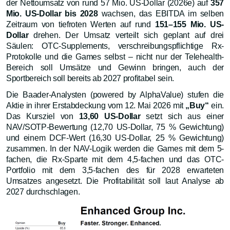
der Nettoumsatz von rund 57 Mio. US-Dollar (2026e) auf
357
Mio. US-Dollar bis 2028
wachsen, das EBITDA im selben
Zeitraum von tiefroten Werten auf rund
151–155 Mio. US-
Dollar
drehen. Der Umsatz verteilt sich geplant auf drei
Säulen: OTC-Supplements, verschreibungspflichtige Rx-
Protokolle und die Games selbst – nicht nur der Telehealth-
Bereich soll Umsätze und Gewinn bringen, auch der
Sportbereich soll bereits ab 2027 profitabel sein.
Die Baader-Analysten (powered by AlphaValue) stufen die
Aktie in ihrer Erstabdeckung vom 12. Mai 2026 mit
„Buy“
ein.
Das Kursziel von
13,60 US-Dollar
setzt sich aus einer
NAV/SOTP-Bewertung (12,70 US-Dollar, 75 % Gewichtung)
und einem DCF-Wert (16,30 US-Dollar, 25 % Gewichtung)
zusammen. In der NAV-Logik werden die Games mit dem 5-
fachen, die Rx-Sparte mit dem 4,5-fachen und das OTC-
Portfolio mit dem 3,5-fachen des für 2028 erwarteten
Umsatzes angesetzt. Die Profitabilität soll laut Analyse ab
2027 durchschlagen.