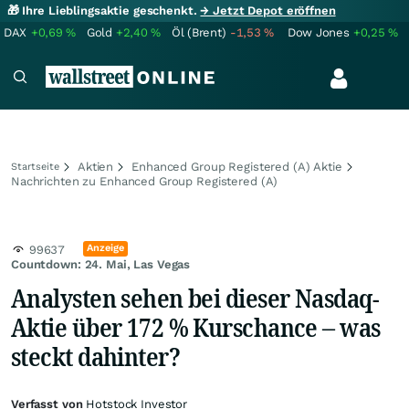
🎁 Ihre Lieblingsaktie geschenkt.
→ Jetzt Depot eröffnen
DAX
+0,69
%
Gold
+2,40
%
Öl (Brent)
-1,53
%
Dow Jones
+0,25
%
Aktien
Enhanced Group Registered (A) Aktie
Startseite
Nachrichten zu Enhanced Group Registered (A)
Anzeige
99637
Countdown: 24. Mai, Las Vegas
Analysten sehen bei dieser Nasdaq-
Aktie über 172 % Kurschance – was
steckt dahinter?
Verfasst von
Hotstock Investor