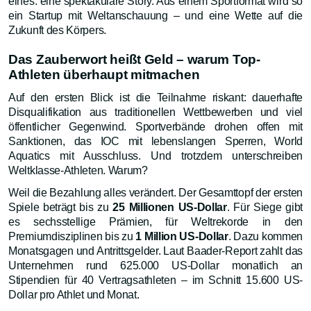
eines: eine spektakuläre Story. Aus einem Sportformat wird so
ein Startup mit Weltanschauung – und eine Wette auf die
Zukunft des Körpers.
Das Zauberwort heißt Geld – warum Top-
Athleten überhaupt mitmachen
Auf den ersten Blick ist die Teilnahme riskant: dauerhafte
Disqualifikation aus traditionellen Wettbewerben und viel
öffentlicher Gegenwind. Sportverbände drohen offen mit
Sanktionen, das IOC mit lebenslangen Sperren, World
Aquatics mit Ausschluss. Und trotzdem unterschreiben
Weltklasse-Athleten. Warum?
Weil die Bezahlung alles verändert. Der Gesamttopf der ersten
Spiele beträgt bis zu
25 Millionen US-Dollar
. Für Siege gibt
es sechsstellige Prämien, für Weltrekorde in den
Premiumdisziplinen bis zu
1 Million US-Dollar
. Dazu kommen
Monatsgagen und Antrittsgelder. Laut Baader-Report zahlt das
Unternehmen rund 625.000 US-Dollar monatlich an
Stipendien für 40 Vertragsathleten – im Schnitt 15.600 US-
Dollar pro Athlet und Monat.