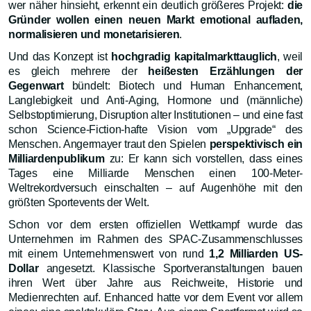
wer näher hinsieht, erkennt ein deutlich größeres Projekt:
die
Gründer wollen einen neuen Markt emotional aufladen,
normalisieren und monetarisieren
.
Und das Konzept ist
hochgradig kapitalmarkttauglich
, weil
es gleich mehrere der
heißesten Erzählungen der
Gegenwart
bündelt: Biotech und Human Enhancement,
Langlebigkeit und Anti-Aging, Hormone und (männliche)
Selbstoptimierung, Disruption alter Institutionen – und eine fast
schon Science-Fiction-hafte Vision vom „Upgrade“ des
Menschen. Angermayer traut den Spielen
perspektivisch ein
Milliardenpublikum
zu: Er kann sich vorstellen, dass eines
Tages eine Milliarde Menschen einen 100-Meter-
Weltrekordversuch einschalten – auf Augenhöhe mit den
größten Sportevents der Welt.
Schon vor dem ersten offiziellen Wettkampf wurde das
Unternehmen im Rahmen des SPAC-Zusammenschlusses
mit einem Unternehmenswert von rund
1,2 Milliarden US-
Dollar
angesetzt. Klassische Sportveranstaltungen bauen
ihren Wert über Jahre aus Reichweite, Historie und
Medienrechten auf. Enhanced hatte vor dem Event vor allem