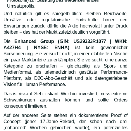
Protokolle) zur Stärkung des wiederkehrenden
Umsatzprofils.
Und natürlich gilt es spiegelbildlich: Bleiben Reichweite,
Umsätze oder regulatorische Fortschritte hinter den
Erwartungen zurück, dürfte die Aktie hochvolatil unter Druck
bleiben – das hat der Markt zuletzt deutlich vorgeführt.
Die
Enhanced Group (ISIN: US29333R1077 | WKN:
A427H4 | NYSE: ENHA)
ist kein gewöhnlicher
Börsenneuling. Sie versucht nicht, in einer etablierten Nische
ein paar Marktanteile zu erkämpfen. Sie versucht, eine ganze
Kategorie zu erschaffen – gleichzeitig als Sport- und
Medienformat, als telemedizinisch gestützte Performance-
Plattform, als D2C-Abo-Geschäft und als datengetriebene
Vision für Human Performance.
Das ist riskant. Sehr riskant. Wer hier investiert, muss extreme
Schwankungen aushalten können und sollte Orders
konsequent limitieren.
Auf der anderen Seite stehen ein dokumentierter Proof of
Concept (jener 17-Jahre-Rekord, der schon nach drei
„enhanced“ Wochen gebrochen wurde), ein potenzielles