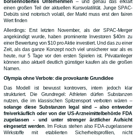
börsennotiertes Unternehmen
– und genau das erklärt
einen großen Teil der aktuellen Kursvolatilität. Junge SPAC-
Debüts sind notorisch volatil, der Markt muss erst den fairen
Wert finden
Allerdings: Erst letzten November, als der SPAC-Merger
angekündigt wurde, haben prominente Investoren $40m zu
einer Bewertung von $10 pro Aktie investiert. Und das zu einer
Zeit, als das ganze Konzept noch viel unsicherer war als es
heute, nur 5 Tage vor den ersten Spielen ist. Privatanleger
können also aktuell deutlich günstiger kaufen als die großen
Namen.
Olympia ohne Verbote: die provokante Grundidee
Das Modell ist bewusst kontrovers, intern jedoch klar
strukturiert. Die Grundregel: Athleten dürfen Substanzen
nutzen, die im klassischen Spitzensport verboten wären –
solange diese Substanzen legal sind – also entweder
freiverkäuflich oder von der US-Arzneimittelbehörde FDA
zugelassen - und unter strenger ärztlicher Aufsicht
eingesetzt werden
. Im Fokus stehen also FDA-zugelassene
Wirkstoffe mit etablierten Sicherheitsprofilen, nicht