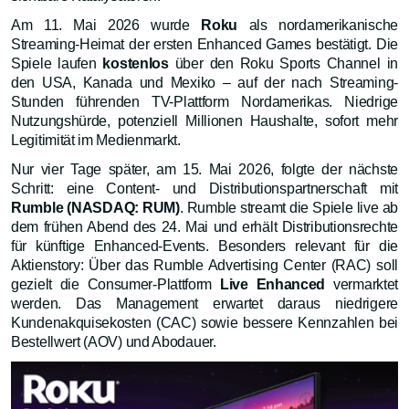
Am 11. Mai 2026 wurde
Roku
als nordamerikanische
Streaming-Heimat der ersten Enhanced Games bestätigt. Die
Spiele laufen
kostenlos
über den Roku Sports Channel in
den USA, Kanada und Mexiko – auf der nach Streaming-
Stunden führenden TV-Plattform Nordamerikas. Niedrige
Nutzungshürde, potenziell Millionen Haushalte, sofort mehr
Legitimität im Medienmarkt.
Nur vier Tage später, am 15. Mai 2026, folgte der nächste
Schritt: eine Content- und Distributionspartnerschaft mit
Rumble (NASDAQ: RUM)
. Rumble streamt die Spiele live ab
dem frühen Abend des 24. Mai und erhält Distributionsrechte
für künftige Enhanced-Events. Besonders relevant für die
Aktienstory: Über das Rumble Advertising Center (RAC) soll
gezielt die Consumer-Plattform
Live Enhanced
vermarktet
werden. Das Management erwartet daraus niedrigere
Kundenakquisekosten (CAC) sowie bessere Kennzahlen bei
Bestellwert (AOV) und Abodauer.