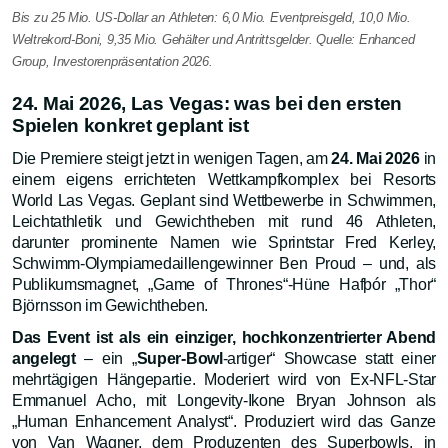
Bis zu 25 Mio. US-Dollar an Athleten: 6,0 Mio. Eventpreisgeld, 10,0 Mio.
Weltrekord-Boni, 9,35 Mio. Gehälter und Antrittsgelder. Quelle: Enhanced
Group, Investorenpräsentation 2026.
24. Mai 2026, Las Vegas: was bei den ersten
Spielen konkret geplant ist
Die Premiere steigt jetzt in wenigen Tagen, am
24. Mai 2026
in
einem eigens errichteten Wettkampfkomplex bei Resorts
World Las Vegas. Geplant sind Wettbewerbe in Schwimmen,
Leichtathletik und Gewichtheben mit rund 46 Athleten,
darunter prominente Namen wie Sprintstar Fred Kerley,
Schwimm-Olympiamedaillengewinner Ben Proud – und, als
Publikumsmagnet, „Game of Thrones“-Hüne Hafþór „Thor“
Björnsson im Gewichtheben.
Das Event ist als ein einziger, hochkonzentrierter Abend
angelegt
– ein „
Super-Bowl
-artiger“ Showcase statt einer
mehrtägigen Hängepartie. Moderiert wird von Ex-NFL-Star
Emmanuel Acho, mit Longevity-Ikone Bryan Johnson als
„Human Enhancement Analyst“. Produziert wird das Ganze
von Van Wagner, dem Produzenten des Superbowls, in