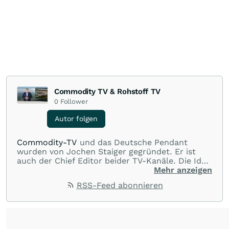
Commodity TV & Rohstoff TV
0
Follower
Autor folgen
Commodity-TV
und das Deutsche Pendant
wurden von Jochen Staiger gegründet. Er ist
auch der Chief Editor beider TV-Kanäle. Die Idee
hinter den beiden TV-Kanälen ist, Wissen zu
Mehr anzeigen
vermitteln, interessante Interviews mit Experten
RSS-Feed abonnieren
und dem Management von Minenunternehmen
zur Verfügung zu stellen und durch die
Unternehmenspräsentationen Unternehmen
vorzustellen und Ideen zu geben. Wenn möglich
werden auch Videos von Minenbesuchen und