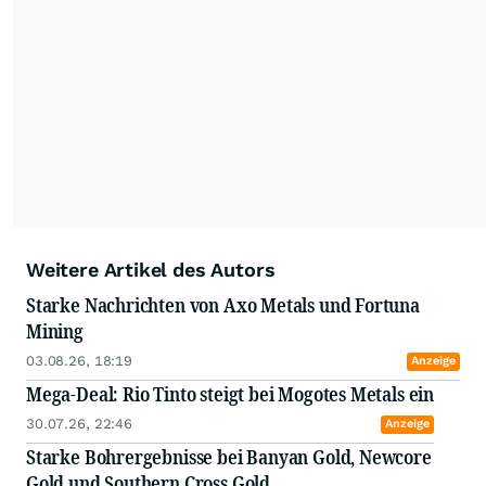
Drittvideos über Unternehmen und Projekte
gezeigt. Alles dient der Information in Bild und
Wort. Herr Staiger ist seit über 20 Jahren im
Rohstoffbereich tätig und beschäftigt sich
täglich mit Edelmetallen sowie Basismetallen.
Hinzu kommen natürlich Öl, Uran und alle
Rohstoffe der E-Mobilität. Durch seine
vielfältigen Interviews, Messen und
Minenbesuche erarbeitete er sich fundiertes
Fachwissen und ein weltweites
Expertennetzwerk.
Weitere Artikel des Autors
Starke Nachrichten von Axo Metals und Fortuna
Mining
03.08.26, 18:19
Anzeige
Mega-Deal: Rio Tinto steigt bei Mogotes Metals ein
30.07.26, 22:46
Anzeige
Starke Bohrergebnisse bei Banyan Gold, Newcore
Gold und Southern Cross Gold