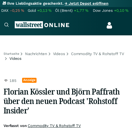
🎁 Ihre Lieblingsaktie geschenkt.
→ Jetzt Depot eröffnen
DAX
-0,25
%
Gold
+0,13
%
Öl (Brent)
+1,77
%
Dow Jones
+0,10
%
Nachrichten
Videos
Commodity TV & Rohstoff TV
Startseite
Videos
Anzeige
185
Florian Kössler und Björn Paffrath
über den neuen Podcast 'Rohstoff
Insider'
Verfasst von
Commodity TV & Rohstoff TV