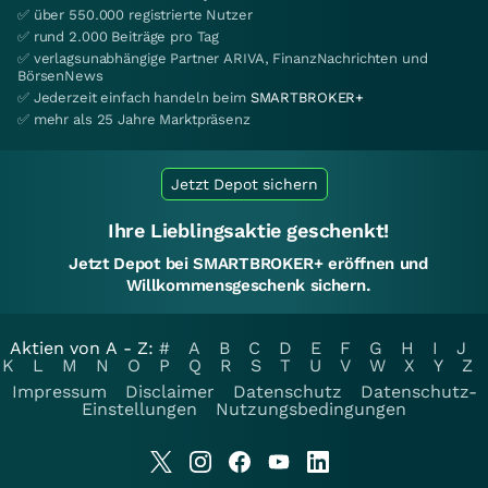
✅ über 550.000 registrierte Nutzer
✅ rund 2.000 Beiträge pro Tag
✅ verlagsunabhängige Partner ARIVA, FinanzNachrichten und
BörsenNews
✅ Jederzeit einfach handeln beim
SMARTBROKER+
✅ mehr als 25 Jahre Marktpräsenz
Jetzt Depot sichern
Ihre Lieblingsaktie geschenkt!
Jetzt Depot bei SMARTBROKER+ eröffnen und
Willkommensgeschenk sichern.
Aktien von A - Z:
#
A
B
C
D
E
F
G
H
I
J
K
L
M
N
O
P
Q
R
S
T
U
V
W
X
Y
Z
Impressum
Disclaimer
Datenschutz
Datenschutz-
Einstellungen
Nutzungsbedingungen