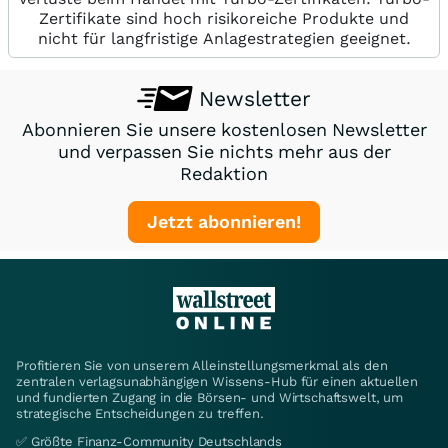
Zertifikate sind hoch risikoreiche Produkte und
nicht für langfristige Anlagestrategien geeignet.
Newsletter
Abonnieren Sie unsere kostenlosen Newsletter
und verpassen Sie nichts mehr aus der
Redaktion
Jetzt abonnieren!
Profitieren Sie von unserem Alleinstellungsmerkmal als den
zentralen verlagsunabhängigen Wissens-Hub für einen aktuellen
und fundierten Zugang in die Börsen- und Wirtschaftswelt, um
strategische Entscheidungen zu treffen.
✅ Größte Finanz-Community Deutschlands