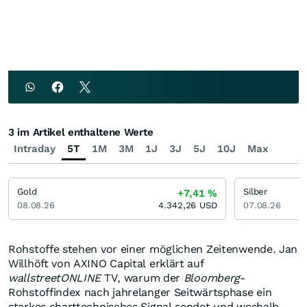
3 im Artikel enthaltene Werte
Intraday
5T
1M
3M
1J
3J
5J
10J
Max
Gold
Silber
+7,41
%
08.08.26
4.342,26
USD
07.08.26
Rohstoffe stehen vor einer möglichen Zeitenwende. Jan
Willhöft von AXINO Capital erklärt auf
wallstreetONLINE
TV, warum der
Bloomberg
-
Rohstoffindex nach jahrelanger Seitwärtsphase ein
starkes charttechnisches Signal sendet und weshalb