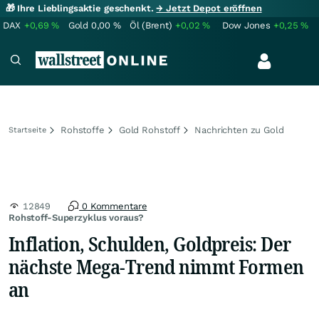
🎁 Ihre Lieblingsaktie geschenkt.
→ Jetzt Depot eröffnen
DAX
+0,69
%
Gold
0,00
%
Öl (Brent)
+0,02
%
Dow Jones
+0,25
%
Rohstoffe
Gold Rohstoff
Nachrichten zu Gold
Startseite
12849
0 Kommentare
Rohstoff-Superzyklus voraus?
Inflation, Schulden, Goldpreis: Der
nächste Mega-Trend nimmt Formen
an