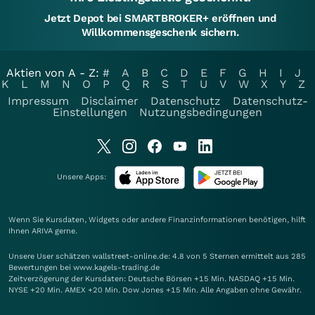
Jetzt Depot bei SMARTBROKER+ eröffnen und
Willkommensgeschenk sichern.
Aktien von A - Z:
#
A
B
C
D
E
F
G
H
I
J
K
L
M
N
O
P
Q
R
S
T
U
V
W
X
Y
Z
Impressum
Disclaimer
Datenschutz
Datenschutz-
Einstellungen
Nutzungsbedingungen
Unsere Apps:
Wenn Sie Kursdaten, Widgets oder andere Finanzinformationen benötigen, hilft
Ihnen
ARIVA
gerne.
Unsere User schätzen wallstreet-online.de: 4.8 von 5 Sternen ermittelt aus 285
Bewertungen bei www.kagels-trading.de
Zeitverzögerung der Kursdaten: Deutsche Börsen +15 Min. NASDAQ +15 Min.
NYSE +20 Min. AMEX +20 Min. Dow Jones +15 Min. Alle Angaben ohne Gewähr.