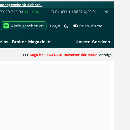
mensgeschenk sichern.
00
29.728,93
+1,18
%
EUR/USD
1,15587
0,00
%
Aktie geschenkt!
Login
Push-Kurse
zins
Broker-Magazin ✨
Unsere Services
+++
Saga bei 0,53 CAD: Bewertet der Markt noch immer nur die Hälfte de
Anzeige