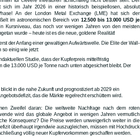
en für clevere Investoren schlichtweg nicht besser sein: Der
t sich im Jahr 2026 in einer historisch beispiellosen, absolut
-Phase! An der London Metal Exchange (LME) hat sich der
ißelt im astronomischen Bereich von
12.500 bis 13.000 USD je
 ein Kursniveau, das noch vor wenigen Jahren von den meisten
bgetan wurde – heute ist es die neue, goldene Realität!
rst der Anfang einer gewaltigen Aufwärtswelle. Die Elite der Wall-
 so einig wie jetzt:
daktuellen Studie, dass der Kupferpreis mittelfristig
 die 13.000 USD je Tonne nach unten abgesichert bleibt. Der
blickt in die nahe Zukunft und prognostiziert ab 2029 ein
ngebotsdefizit, das die Märkte regelrecht erschüttern wird.
nen Zweifel daran: Die weltweite Nachfrage nach dem roten
wende wird das globale Angebot in wenigen Jahren vermutlich
ische Konsequenz? Die Preise werden unweigerlich weiter in die
efizit überhaupt irgendwie auszugleichen, müssen mit Hochdruck
Erschließung völlig neuer Kupfervorkommen geschaffen werden.