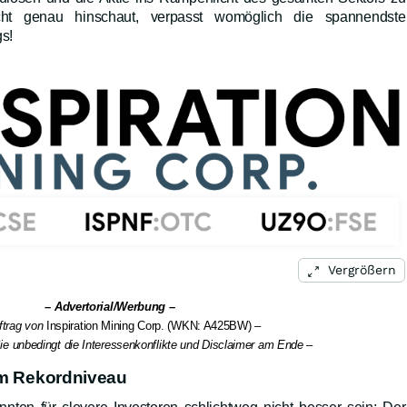
icht genau hinschaut, verpasst womöglich die spannendste
gs!
Vergrößern
– Advertorial/Werbung –
ftrag von
Inspiration Mining Corp. (WKN: A425BW)
–
ie unbedingt die Interessenkonflikte und Disclaimer am Ende –
em Rekordniveau