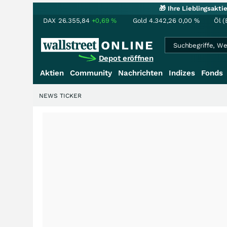
🎁 Ihre Lieblingsakt
DAX
26.355,84
+0,69
%
Gold
4.342,26
0,00
%
Öl (
Depot eröffnen
Aktien
Community
Nachrichten
Indizes
Fonds
NEWS TICKER