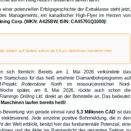
iner potenziellen Erfolgsgeschichte der Extraklasse steht jetzt,
des Managements, ein kanadischer High-Flyer im Herzen von
Mining Corp. (WKN: A425BW, ISIN: CA45791Q1000)
!
 Aktien auf Gettex schon ab 0 Euro Gebühren handeln! Hier
en sich förmlich: Bereits am 1. Mai 2026 verkündete das
n Startschuss für das heiß ersehnte Diamantbohrprogramm auf
f-Projekt
Rottenstone North
im ressourcenreichen Nord-
Woche später, am 8. Mai 2026, rückte auch schon die
Flamingo Drilling Ltd.
direkt an der Bohrstelle an. Das bedeutet:
 Maschinen laufen bereits heiß!
ap-Bewertung von gerade einmal rund
5,3 Millionen CAD
ist das
t elektrisierend. Jede einzelne positive Bohrmeldung, die in den
er Welt erblickt, besitzt hier das fundamentale Potenzial, eine
lösen und die Aktie ins Rampenlicht des gesamten Sektors zu