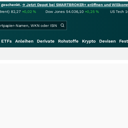
ie geschenkt.
→ Jetzt Depot bei SMARTBROKER+ eröffnen und Willkom
Brent)
82,27
+0,02
%
Dow Jones
54.036,10
+0,25
%
US Tech 1
ETFs
Anleihen
Derivate
Rohstoffe
Krypto
Devisen
Fest