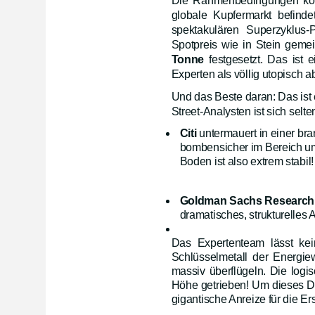
Die Rahmenbedingungen könnt
globale Kupfermarkt befinde
spektakulären Superzyklus
Spotpreis wie in Stein geme
Tonne
festgesetzt. Das ist
Experten als völlig utopisch a
Und das Beste daran: Das ist e
Street-Analysten ist sich selten
Citi
untermauert in einer bran
bombensicher im Bereich um
Boden ist also extrem stabil!
Goldman Sachs Research
dramatisches, strukturelles A
Das Expertenteam lässt kei
Schlüsselmetall der Energie
massiv überflügeln. Die log
Höhe getrieben! Um dieses D
gigantische Anreize für die 