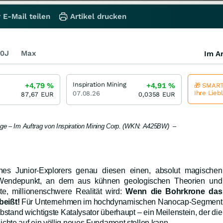
 E-Mail teilen
Artikel drucken
0J
Max
Im Ar
Inspiration Mining
+4,79
%
+4,91
%
🎁 SMART
Ihre Lieb
07.08.26
87,67
EUR
0,0358
EUR
eige – Im Auftrag von Inspiration Mining Corp. (WKN: A425BW) –
nes Junior-Explorers genau diesen einen, absolut magischen
Wendepunkt, an dem aus kühnen geologischen Theorien und
te, millionenschwere Realität wird:
Wenn die Bohrkrone das
beißt!
Für Unternehmen im hochdynamischen Nanocap-Segment
Abstand wichtigste Katalysator überhaupt – ein Meilenstein, der die
te auf ein völlig neues Fundament stellen kann.