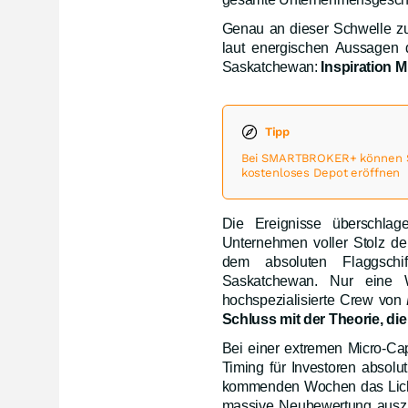
Genau an dieser Schwelle zu e
laut energischen Aussagen 
Saskatchewan:
Inspiration 
Tipp
Bei SMARTBROKER+ können Sie
kostenloses Depot eröffnen
Die Ereignisse überschlag
Unternehmen voller Stolz de
dem absoluten Flaggschif
Saskatchewan. Nur eine 
hochspezialisierte Crew von
Schluss mit der Theorie, die
Bei einer extremen Micro-C
Timing für Investoren absolu
kommenden Wochen das Licht d
massive Neubewertung auszu