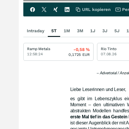
URL kopieren
Per
Intraday
5T
1M
3M
1J
3J
5J
1
Ramp Metals
Rio Tinto
-0,58
%
12:58:24
07.08.26
0,1725
EUR
– Advertorial / Anz
Liebe Leserinnen und Leser,
es gibt im Lebenszyklus ei
Moment – den ultimativen 
abstrakten Modellen handfes
erste Mal tief in das Gestein 
ist dieser Augenblick der mit 
gesamte Unternehmensgeschich