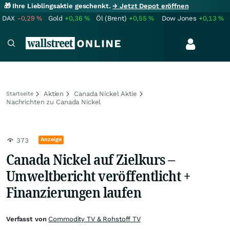
🎁 Ihre Lieblingsaktie geschenkt.
→ Jetzt Depot eröffnen
DAX
-0,29
%
Gold
+0,36
%
Öl (Brent)
+0,55
%
Dow Jones
+0,13
%
Aktien
Canada Nickel Aktie
Startseite
Nachrichten zu Canada Nickel
Anzeige
373
Canada Nickel auf Zielkurs –
Umweltbericht veröffentlicht +
Finanzierungen laufen
Verfasst von
Commodity TV & Rohstoff TV