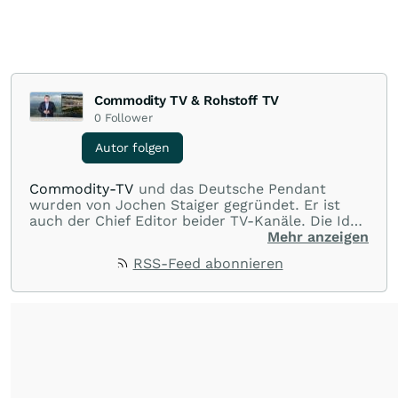
Commodity TV & Rohstoff TV
0
Follower
Autor folgen
Commodity-TV
und das Deutsche Pendant
wurden von Jochen Staiger gegründet. Er ist
auch der Chief Editor beider TV-Kanäle. Die Idee
hinter den beiden TV-Kanälen ist, Wissen zu
Mehr anzeigen
vermitteln, interessante Interviews mit Experten
RSS-Feed abonnieren
und dem Management von Minenunternehmen
zur Verfügung zu stellen und durch die
Unternehmenspräsentationen Unternehmen
vorzustellen und Ideen zu geben. Wenn möglich
werden auch Videos von Minenbesuchen und
Drittvideos über Unternehmen und Projekte
gezeigt. Alles dient der Information in Bild und
Wort. Herr Staiger ist seit über 20 Jahren im
Rohstoffbereich tätig und beschäftigt sich