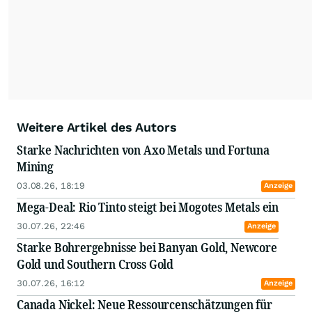
täglich mit Edelmetallen sowie Basismetallen.
Hinzu kommen natürlich Öl, Uran und alle
Rohstoffe der E-Mobilität. Durch seine
vielfältigen Interviews, Messen und
Minenbesuche erarbeitete er sich fundiertes
Fachwissen und ein weltweites
Expertennetzwerk.
Weitere Artikel des Autors
Starke Nachrichten von Axo Metals und Fortuna
Mining
03.08.26, 18:19
Anzeige
Mega-Deal: Rio Tinto steigt bei Mogotes Metals ein
30.07.26, 22:46
Anzeige
Starke Bohrergebnisse bei Banyan Gold, Newcore
Gold und Southern Cross Gold
30.07.26, 16:12
Anzeige
Canada Nickel: Neue Ressourcenschätzungen für