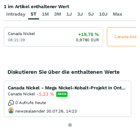
1 im Artikel enthaltener Wert
Intraday
5T
1M
3M
1J
3J
5J
10J
Max
Canada Nickel
+19,76
%
Canada Nickel
08:21:39
0,9780
EUR
Diskutieren Sie über die enthaltenen Werte
Canada Nickel - Mega Nickel-Kobalt-Projekt in Ontario!
-5,23
%
Canada Nickel
Aktie
0 Aufrufe heute
newzealaender 30.07.26, 14:23