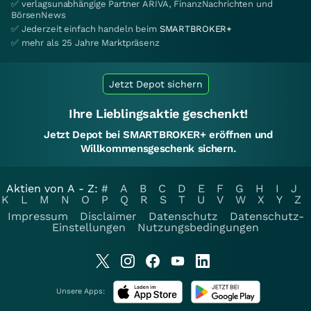
✅ verlagsunabhängige Partner ARIVA, FinanzNachrichten und
BörsenNews
✅ Jederzeit einfach handeln beim
SMARTBROKER+
✅ mehr als 25 Jahre Marktpräsenz
Jetzt Depot sichern
Ihre Lieblingsaktie geschenkt!
Jetzt Depot bei SMARTBROKER+ eröffnen und
Willkommensgeschenk sichern.
Aktien von A - Z:
#
A
B
C
D
E
F
G
H
I
J
K
L
M
N
O
P
Q
R
S
T
U
V
W
X
Y
Z
Impressum
Disclaimer
Datenschutz
Datenschutz-
Einstellungen
Nutzungsbedingungen
Unsere Apps: