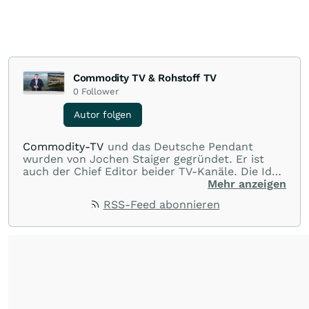
Commodity TV & Rohstoff TV
0
Follower
Autor folgen
Commodity-TV
und das Deutsche Pendant
wurden von Jochen Staiger gegründet. Er ist
auch der Chief Editor beider TV-Kanäle. Die Idee
hinter den beiden TV-Kanälen ist, Wissen zu
Mehr anzeigen
vermitteln, interessante Interviews mit Experten
RSS-Feed abonnieren
und dem Management von Minenunternehmen
zur Verfügung zu stellen und durch die
Unternehmenspräsentationen Unternehmen
vorzustellen und Ideen zu geben. Wenn möglich
werden auch Videos von Minenbesuchen und
Drittvideos über Unternehmen und Projekte
gezeigt. Alles dient der Information in Bild und
Wort. Herr Staiger ist seit über 20 Jahren im
Rohstoffbereich tätig und beschäftigt sich