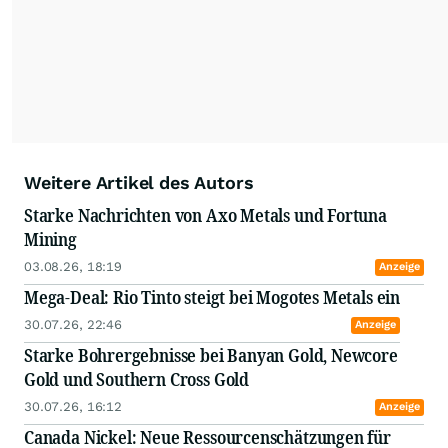
täglich mit Edelmetallen sowie Basismetallen.
Hinzu kommen natürlich Öl, Uran und alle
Rohstoffe der E-Mobilität. Durch seine
vielfältigen Interviews, Messen und
Minenbesuche erarbeitete er sich fundiertes
Fachwissen und ein weltweites
Expertennetzwerk.
Weitere Artikel des Autors
Starke Nachrichten von Axo Metals und Fortuna
Mining
03.08.26, 18:19
Anzeige
Mega-Deal: Rio Tinto steigt bei Mogotes Metals ein
30.07.26, 22:46
Anzeige
Starke Bohrergebnisse bei Banyan Gold, Newcore
Gold und Southern Cross Gold
30.07.26, 16:12
Anzeige
Canada Nickel: Neue Ressourcenschätzungen für