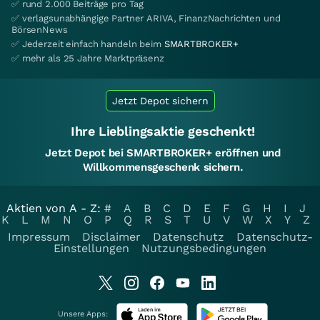
✅ rund 2.000 Beiträge pro Tag
✅ verlagsunabhängige Partner ARIVA, FinanzNachrichten und
BörsenNews
✅ Jederzeit einfach handeln beim
SMARTBROKER+
✅ mehr als 25 Jahre Marktpräsenz
Jetzt Depot sichern
Ihre Lieblingsaktie geschenkt!
Jetzt Depot bei SMARTBROKER+ eröffnen und
Willkommensgeschenk sichern.
Aktien von A - Z:
#
A
B
C
D
E
F
G
H
I
J
K
L
M
N
O
P
Q
R
S
T
U
V
W
X
Y
Z
Impressum
Disclaimer
Datenschutz
Datenschutz-
Einstellungen
Nutzungsbedingungen
Unsere Apps: