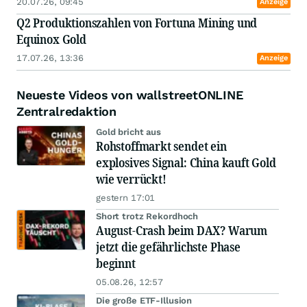
20.07.26, 09:45
Anzeige
Q2 Produktionszahlen von Fortuna Mining und
Equinox Gold
17.07.26, 13:36
Anzeige
Neueste Videos von wallstreetONLINE
Zentralredaktion
Gold bricht aus
Rohstoffmarkt sendet ein
explosives Signal: China kauft Gold
wie verrückt!
gestern 17:01
Short trotz Rekordhoch
August-Crash beim DAX? Warum
jetzt die gefährlichste Phase
beginnt
05.08.26, 12:57
Die große ETF-Illusion