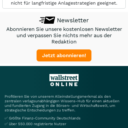
nicht für langfristige Anlagestrategien geeignet.
Newsletter
Abonnieren Sie unsere kostenlosen Newsletter
und verpassen Sie nichts mehr aus der
Redaktion
Jetzt abonnieren!
Profitieren Sie von unserem Alleinstellungsmerkmal als den
zentralen verlagsunabhängigen Wissens-Hub für einen aktuellen
und fundierten Zugang in die Börsen- und Wirtschaftswelt, um
strategische Entscheidungen zu treffen.
✅ Größte Finanz-Community Deutschlands
✅ über 550.000 registrierte Nutzer