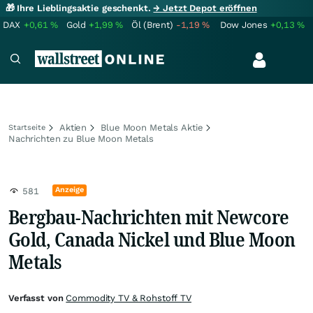
🎁 Ihre Lieblingsaktie geschenkt.
→ Jetzt Depot eröffnen
DAX
+0,61
%
Gold
+1,99
%
Öl (Brent)
-1,19
%
Dow Jones
+0,13
%
Aktien
Blue Moon Metals Aktie
Startseite
Nachrichten zu Blue Moon Metals
Anzeige
581
Bergbau-Nachrichten mit Newcore
Gold, Canada Nickel und Blue Moon
Metals
Verfasst von
Commodity TV & Rohstoff TV