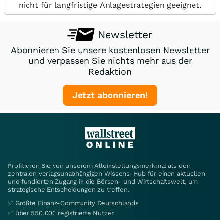
nicht für langfristige Anlagestrategien geeignet.
Newsletter
Abonnieren Sie unsere kostenlosen Newsletter
und verpassen Sie nichts mehr aus der
Redaktion
Jetzt abonnieren!
Profitieren Sie von unserem Alleinstellungsmerkmal als den
zentralen verlagsunabhängigen Wissens-Hub für einen aktuellen
und fundierten Zugang in die Börsen- und Wirtschaftswelt, um
strategische Entscheidungen zu treffen.
✅ Größte Finanz-Community Deutschlands
✅ über 550.000 registrierte Nutzer