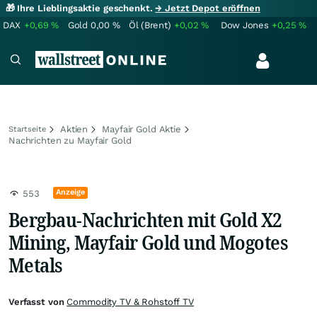
🎁 Ihre Lieblingsaktie geschenkt.
→ Jetzt Depot eröffnen
DAX
+0,69
%
Gold
0,00
%
Öl (Brent)
+0,02
%
Dow Jones
+0,25
%
Aktien
Mayfair Gold Aktie
Startseite
Nachrichten zu Mayfair Gold
Anzeige
553
Bergbau-Nachrichten mit Gold X2
Mining, Mayfair Gold und Mogotes
Metals
Verfasst von
Commodity TV & Rohstoff TV