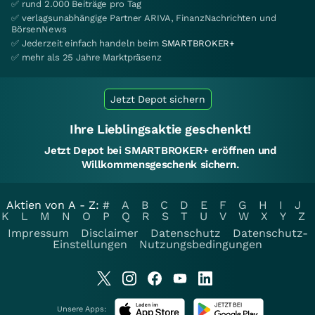
✅ rund 2.000 Beiträge pro Tag
✅ verlagsunabhängige Partner ARIVA, FinanzNachrichten und
BörsenNews
✅ Jederzeit einfach handeln beim
SMARTBROKER+
✅ mehr als 25 Jahre Marktpräsenz
Jetzt Depot sichern
Ihre Lieblingsaktie geschenkt!
Jetzt Depot bei SMARTBROKER+ eröffnen und
Willkommensgeschenk sichern.
Aktien von A - Z:
#
A
B
C
D
E
F
G
H
I
J
K
L
M
N
O
P
Q
R
S
T
U
V
W
X
Y
Z
Impressum
Disclaimer
Datenschutz
Datenschutz-
Einstellungen
Nutzungsbedingungen
Unsere Apps: