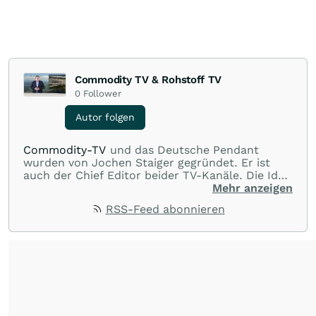
Commodity TV & Rohstoff TV
0
Follower
Autor folgen
Commodity-TV
und das Deutsche Pendant
wurden von Jochen Staiger gegründet. Er ist
auch der Chief Editor beider TV-Kanäle. Die Idee
hinter den beiden TV-Kanälen ist, Wissen zu
Mehr anzeigen
vermitteln, interessante Interviews mit Experten
RSS-Feed abonnieren
und dem Management von Minenunternehmen
zur Verfügung zu stellen und durch die
Unternehmenspräsentationen Unternehmen
vorzustellen und Ideen zu geben. Wenn möglich
werden auch Videos von Minenbesuchen und
Drittvideos über Unternehmen und Projekte
gezeigt. Alles dient der Information in Bild und
Wort. Herr Staiger ist seit über 20 Jahren im
Rohstoffbereich tätig und beschäftigt sich