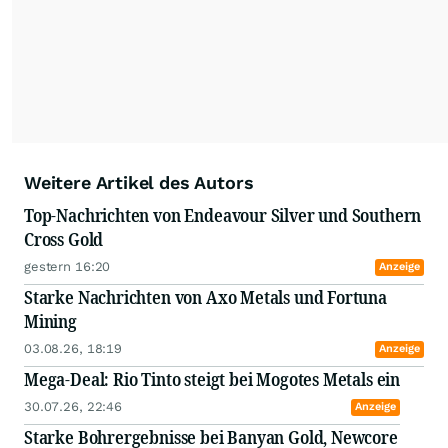
täglich mit Edelmetallen sowie Basismetallen.
Hinzu kommen natürlich Öl, Uran und alle
Rohstoffe der E-Mobilität. Durch seine
vielfältigen Interviews, Messen und
Minenbesuche erarbeitete er sich fundiertes
Fachwissen und ein weltweites
Expertennetzwerk.
Weitere Artikel des Autors
Top-Nachrichten von Endeavour Silver und Southern
Cross Gold
gestern 16:20
Anzeige
Starke Nachrichten von Axo Metals und Fortuna
Mining
03.08.26, 18:19
Anzeige
Mega-Deal: Rio Tinto steigt bei Mogotes Metals ein
30.07.26, 22:46
Anzeige
Starke Bohrergebnisse bei Banyan Gold, Newcore