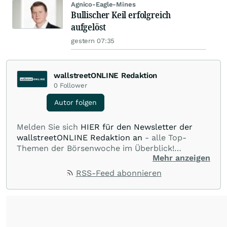
Agnico-Eagle-Mines
Bullischer Keil erfolgreich
aufgelöst
gestern 07:35
wallstreetONLINE Redaktion
0
Follower
Autor folgen
Melden Sie sich
HIER für den Newsletter der
wallstreetONLINE Redaktion an
- alle Top-
Themen der Börsenwoche im Überblick!
Mehr anzeigen
Verpassen Sie kein wichtiges Anleger-Thema!
Für
Beiträge auf diesem journalistischen Channel ist
RSS-Feed abonnieren
die Chefredaktion der wallstreetONLINE
Redaktion verantwortlich.
Die Fachjournalisten
der wallstreetONLINE Redaktion berichten hier
mit ihren Kolleginnen und Kollegen aus den
Partnerredaktionen exklusiv, fundiert,