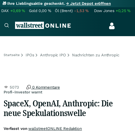
🎁 Ihre Lieblingsaktie geschenkt.
→ Jetzt Depot eröffnen
DAX
+0,69
%
Gold
0,00
%
Öl (Brent)
-1,53
%
Dow Jones
+0,25
%
IPOs
Anthropic IPO
Nachrichten zu Anthropic
Startseite
5073
0 Kommentare
Profi-Investor warnt
SpaceX, OpenAI, Anthropic: Die
neue Spekulationswelle
Verfasst von
wallstreetONLINE Redaktion