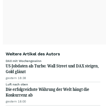
ausgewogen sowie unabhängig für den Anleger.
Die Zentralredaktion recherchiert intensiv, um
Anlegern der Kategorie Selbstentscheider
relevante Informationen für ihre
Anlageentscheidungen liefern zu können.
NEU:
Podcast "Börse, Baby!"
Weitere Artikel des Autors
DAX mit Wochengewinn
US-Jobdaten als Turbo: Wall Street und DAX steigen,
Gold glänzt
gestern 18:38
Luft nach oben
Die erfolgreichste Währung der Welt hängt die
Konkurrenz ab
gestern 18:00