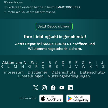
BörsenNews
✅ Jederzeit einfach handeln beim
SMARTBROKER+
✅ mehr als 25 Jahre Marktpräsenz
Jetzt Depot sichern
Ihre Lieblingsaktie geschenkt!
Jetzt Depot bei SMARTBROKER+ eröffnen und
Willkommensgeschenk sichern.
Aktien von A - Z:
#
A
B
C
D
E
F
G
H
I
J
K
L
M
N
O
P
Q
R
S
T
U
V
W
X
Y
Z
Impressum
Disclaimer
Datenschutz
Datenschutz-
Einstellungen
Nutzungsbedingungen
Unsere Apps: