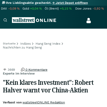
🎁 Ihre Lieblingsaktie geschenkt.
→ Jetzt Depot eröffnen
DAX
-0,09
%
Gold
+0,04
%
Öl (Brent)
+5,15
%
Dow Jones
-0,92
%
Indizes
Hang Seng Index
Startseite
Nachrichten zu Hang Seng
3669
0 Kommentare
Experte im Interview
"Kein klares Investment": Robert
Halver warnt vor China-Aktien
Verfasst von
wallstreetONLINE Redaktion