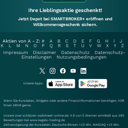
Ihre Lieblingsaktie geschenkt!
Jetzt Depot bei SMARTBROKER+ eröffnen und
Willkommensgeschenk sichern.
Aktien von A - Z:
#
A
B
C
D
E
F
G
H
I
J
K
L
M
N
O
P
Q
R
S
T
U
V
W
X
Y
Z
Impressum
Disclaimer
Datenschutz
Datenschutz-
Einstellungen
Nutzungsbedingungen
Unsere Apps:
Wenn Sie Kursdaten, Widgets oder andere Finanzinformationen benötigen, hilft
Ihnen
ARIVA
gerne.
Unsere User schätzen wallstreet-online.de: 4.8 von 5 Sternen ermittelt aus 285
Bewertungen bei www.kagels-trading.de
Zeitverzögerung der Kursdaten: Deutsche Börsen +15 Min. NASDAQ +15 Min.