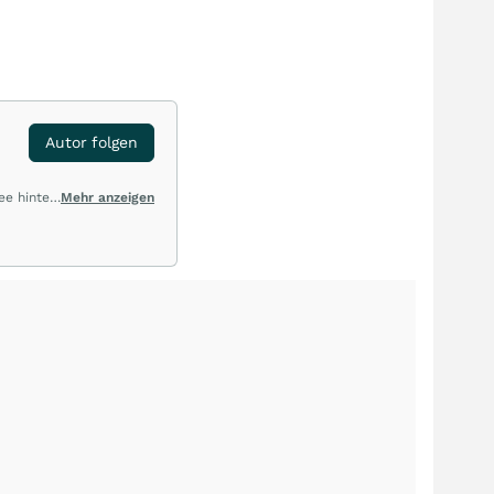
Autor folgen
ee hinter
Mehr anzeigen
ur
n auch
Staiger
rlich Öl,