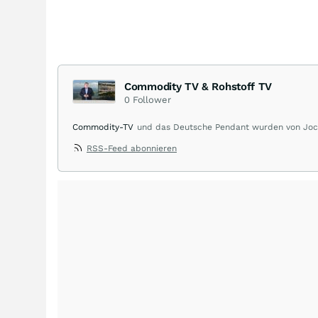
Commodity TV & Rohstoff TV
0
Follower
Commodity-TV
und das Deutsche Pendant wurden von Jochen
den beiden TV-Kanälen ist, Wissen zu vermitteln, intere
RSS-Feed abonnieren
Verfügung zu stellen und durch die Unternehmenspräsent
Videos von Minenbesuchen und Drittvideos über Unternehmen
ist seit über 20 Jahren im Rohstoffbereich tätig und besch
Uran und alle Rohstoffe der E-Mobilität. Durch seine vielf
Fachwissen und ein weltweites Expertennetzwerk.