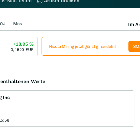
 E-Mail teilen
Artikel drucken
0J
Max
Im Ar
+18,95
%
SM
Nicola Mining jetzt günstig handeln!
0,4520
EUR
e enthaltenen Werte
g Inc
15:58