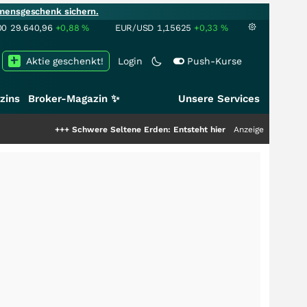
mensgeschenk sichern.
00
29.640,96
+0,88
%
EUR/USD
1,15625
+0,33
%
Aktie geschenkt!
Login
Push-Kurse
zins
Broker-Magazin ✨
Unsere Services
+++
Schwere Seltene Erden: Entsteht hier die nächste Milliardenstory?
Anzeige
+++