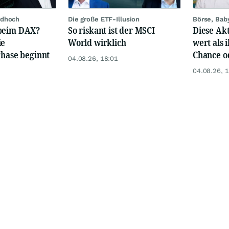
rdhoch
Die große ETF-Illusion
Börse, Bab
 beim DAX?
So riskant ist der MSCI
Diese Akt
ie
World wirklich
wert als i
Phase beginnt
Chance od
04.08.26, 18:01
04.08.26, 