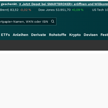
ie geschenkt.
→ Jetzt Depot bei SMARTBROKER+ eröffnen und Willkom
(Brent)
83,52
-0,02
%
Dow Jones
53.951,70
+0,09
%
US Tech 1
ETFs
Anleihen
Derivate
Rohstoffe
Krypto
Devisen
Fest