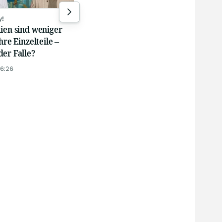
Systemkrise?
war
03.08.26, 18:01
02.0
y!
ien sind weniger
hre Einzelteile –
er Falle?
16:26