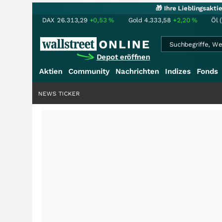
🎁 Ihre Lieblingsakt
DAX
26.313,29
+0,53
%
Gold
4.333,58
+2,20
%
Öl 
Depot eröffnen
Aktien
Community
Nachrichten
Indizes
Fonds
NEWS TICKER