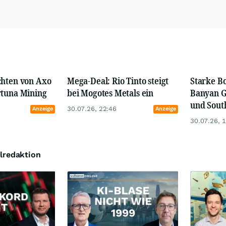
chten von Axo
Mega-Deal: Rio Tinto steigt
Starke B
rtuna Mining
bei Mogotes Metals ein
Banyan G
und Sout
30.07.26, 22:46
Anzeige
Anzeige
30.07.26, 
lredaktion