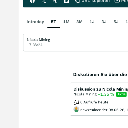
URL kopieren
Per
Intraday
5T
1M
3M
1J
3J
5J
1
Nicola Mining
17:38:24
Diskutieren Sie über di
Diskussion zu Nicola Minin
+1,35
%
Nicola Mining
Aktie
0 Aufrufe heute
newzealaender 08.06.26, 