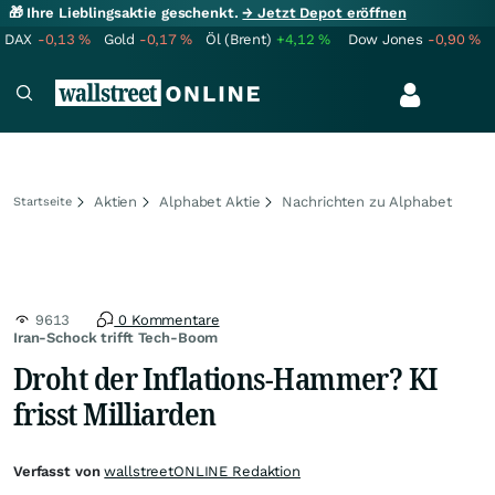
🎁 Ihre Lieblingsaktie geschenkt.
→ Jetzt Depot eröffnen
DAX
-0,13
%
Gold
-0,17
%
Öl (Brent)
+4,12
%
Dow Jones
-0,90
%
Aktien
Alphabet Aktie
Nachrichten zu Alphabet
Startseite
9613
0 Kommentare
Iran-Schock trifft Tech-Boom
Droht der Inflations-Hammer? KI
frisst Milliarden
Verfasst von
wallstreetONLINE Redaktion