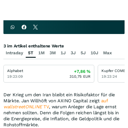
3 im Artikel enthaltene Werte
Intraday
5T
1M
3M
1J
3J
5J
10J
Max
Alphabet
Kupfer COMEX 
+7,86
%
19:23:09
310,75
EUR
19:23:24
Der Krieg um den Iran bleibt ein Risikofaktor für die
Märkte. Jan Willhöft von AXINO Capital zeigt
auf
wallstreetONLINE
TV
, warum Anleger die Lage ernst
nehmen sollten. Denn die Folgen reichen längst bis in
die Energiepreise, die Inflation, die Geldpolitik und die
Rohstoffmärkte.