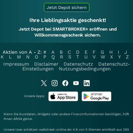
Jetzt Depot sichern
Ihre Lieblingsaktie geschenkt!
Jetzt Depot bei SMARTBROKER+ eröffnen und
Willkommensgeschenk sichern.
Aktien von A - Z:
#
A
B
C
D
E
F
G
H
I
J
K
L
M
N
O
P
Q
R
S
T
U
V
W
X
Y
Z
Impressum
Disclaimer
Datenschutz
Datenschutz-
Einstellungen
Nutzungsbedingungen
Unsere Apps:
Wenn Sie Kursdaten, Widgets oder andere Finanzinformationen benötigen, hilft
Ihnen
ARIVA
gerne.
Unsere User schätzen wallstreet-online.de: 4.8 von 5 Sternen ermittelt aus 285