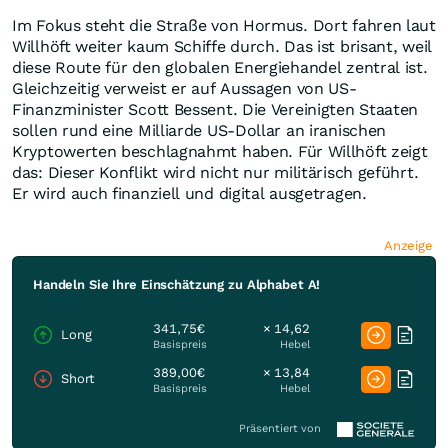
Im Fokus steht die Straße von Hormus. Dort fahren laut
Willhöft weiter kaum Schiffe durch. Das ist brisant, weil
diese Route für den globalen Energiehandel zentral ist.
Gleichzeitig verweist er auf Aussagen von US-
Finanzminister Scott Bessent. Die Vereinigten Staaten
sollen rund eine Milliarde US-Dollar an iranischen
Kryptowerten beschlagnahmt haben. Für Willhöft zeigt
das: Dieser Konflikt wird nicht nur militärisch geführt.
Er wird auch finanziell und digital ausgetragen.
Anzeige
Handeln Sie Ihre Einschätzung zu Alphabet A!
341,75€
× 14,62
Long
Basispreis
Hebel
389,00€
× 13,84
Short
Basispreis
Hebel
Präsentiert von