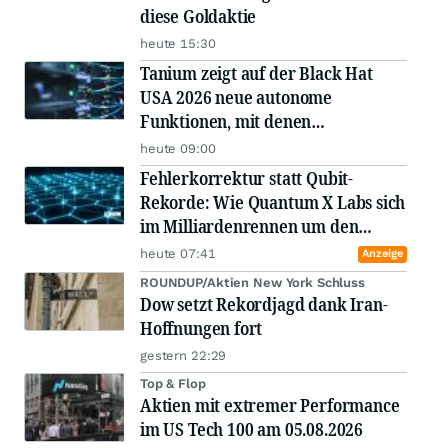
diese Goldaktie
heute 15:30
Tanium zeigt auf der Black Hat
USA 2026 neue autonome
Funktionen, mit denen
Sicherheitsteams KI-basierten
heute 09:00
Bedrohungen zuvorkommen
Fehlerkorrektur statt Qubit-
Rekorde: Wie Quantum X Labs sich
im Milliardenrennen um den
Quantencomputer mit IBM und
heute 07:41
Anzeige
Google positioniert
ROUNDUP/Aktien New York Schluss
Dow setzt Rekordjagd dank Iran-
Hoffnungen fort
gestern 22:29
Top & Flop
Aktien mit extremer Performance
im US Tech 100 am 05.08.2026