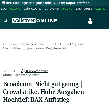
🎁 Ihre Lieblingsaktie geschenkt.
→ Jetzt Depot eröffnen
DAX
+0,69
%
Gold
0,00
%
Öl (Brent)
+0,02
%
Dow Jones
+0,25
%
Aktien
Quantinuum Registered (A) Aktie
Startseite
Nachrichten zu Quantinuum Registered (A)
2861
0 Kommentare
Check: Quanten-Aktien
Broadcom: Nicht gut genug |
Crowdstrike: Hohe Ausgaben |
Hochtief: DAX-Auftstieg