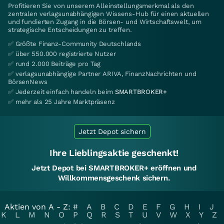
Profitieren Sie von unserem Alleinstellungsmerkmal als den
zentralen verlagsunabhängigen Wissens-Hub für einen aktuellen
und fundierten Zugang in die Börsen- und Wirtschaftswelt, um
strategische Entscheidungen zu treffen.
✅ Größte Finanz-Community Deutschlands
✅ über 550.000 registrierte Nutzer
✅ rund 2.000 Beiträge pro Tag
✅ verlagsunabhängige Partner ARIVA, FinanzNachrichten und
BörsenNews
✅ Jederzeit einfach handeln beim
SMARTBROKER+
✅ mehr als 25 Jahre Marktpräsenz
Jetzt Depot sichern
Ihre Lieblingsaktie geschenkt!
Jetzt Depot bei SMARTBROKER+ eröffnen und
Willkommensgeschenk sichern.
Aktien von A - Z:
#
A
B
C
D
E
F
G
H
I
J
K
L
M
N
O
P
Q
R
S
T
U
V
W
X
Y
Z