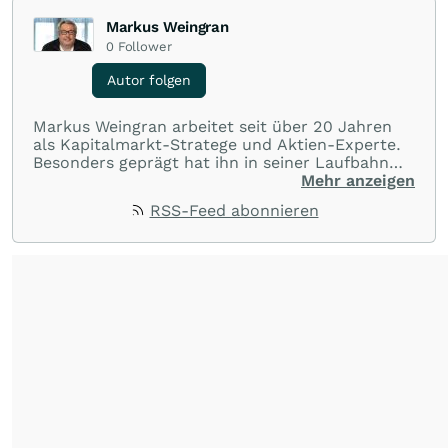
Markus Weingran
0
Follower
Autor folgen
Markus Weingran arbeitet seit über 20 Jahren
als Kapitalmarkt-Stratege und Aktien-Experte.
Besonders geprägt hat ihn in seiner Laufbahn
die langjährige Zusammenarbeit mit dem
Mehr anzeigen
Finanzexperten Hans A. Bernecker: “Herr
RSS-Feed abonnieren
Bernecker versucht in jeder Börsenphase, das
Beste für die Anleger rauszuholen”. Diese
Einstellung hat er übernommen und gibt sein
Wissen täglich an die Anleger weiter.
Seine
Trading-Tipps finden Sie in dem täglichen
Youtube-Format
"wallstreetONLINE
Börsenlounge"
.
Seine
Watchlisten
und
Portfolios
finden Sie auf seiner
wallstreetONLINE Profilseite
.