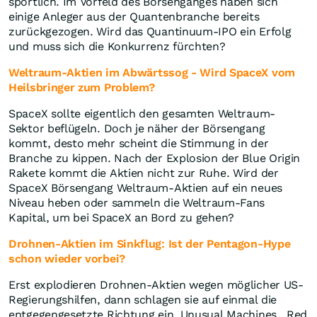
sportlich. Im Vorfeld des Börsenganges haben sich
einige Anleger aus der Quantenbranche bereits
zurückgezogen. Wird das Quantinuum-IPO ein Erfolg
und muss sich die Konkurrenz fürchten?
Weltraum-Aktien
im Abwärtssog - Wird SpaceX vom
Heilsbringer zum Problem?
SpaceX sollte eigentlich den gesamten Weltraum-
Sektor beflügeln. Doch je näher der Börsengang
kommt, desto mehr scheint die Stimmung in der
Branche zu kippen. Nach der Explosion der Blue Origin
Rakete kommt die Aktien nicht zur Ruhe. Wird der
SpaceX Börsengang Weltraum-Aktien auf ein neues
Niveau heben oder sammeln die Weltraum-Fans
Kapital, um bei SpaceX an Bord zu gehen?
Drohnen-Aktien im Sinkflug: Ist der Pentagon-Hype
schon wieder vorbei?
Erst explodieren Drohnen-Aktien wegen möglicher US-
Regierungshilfen, dann schlagen sie auf einmal die
entgegengesetzte Richtung ein. Unusual Machines , Red