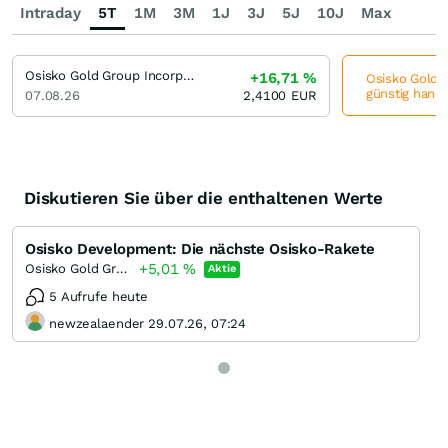
Intraday
5T
1M
3M
1J
3J
5J
10J
Max
Osisko Gold Group Incorporation
+16,71
%
Osisko Gold G
günstig hande
07.08.26
2,4100
EUR
Diskutieren Sie über die enthaltenen Werte
Osisko Development: Die nächste Osisko-Rakete
+5,01
%
Osisko Gold Group Incorporation
Aktie
5 Aufrufe heute
newzealaender 29.07.26, 07:24