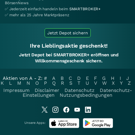
BörsenNews
✅ Jederzeit einfach handeln beim
SMARTBROKER+
✅ mehr als 25 Jahre Marktpräsenz
Jetzt Depot sichern
Ihre Lieblingsaktie geschenkt!
Jetzt Depot bei SMARTBROKER+ eröffnen und
Willkommensgeschenk sichern.
Aktien von A - Z:
#
A
B
C
D
E
F
G
H
I
J
K
L
M
N
O
P
Q
R
S
T
U
V
W
X
Y
Z
Impressum
Disclaimer
Datenschutz
Datenschutz-
Einstellungen
Nutzungsbedingungen
Unsere Apps: