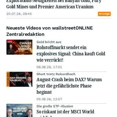
Explorations-Neuigkeiten bei Banyan Gold, Fury
Gold Mines und Premier American Uranium
20.07.26, 09:45
Anzeige
Neueste Videos von wallstreetONLINE
Zentralredaktion
Gold bricht aus
Rohstoffmarkt sendet ein
explosives Signal: China kauft Gold
wie verrückt!
06.08.26, 17:01
Short trotz Rekordhoch
August-Crash beim DAX? Warum
jetzt die gefährlichste Phase
beginnt
05.08.26, 12:57
Die große ETF-Illusion
So riskant ist der MSCI World