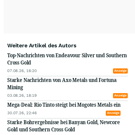
Hinzu kommen natürlich Öl, Uran und alle
Rohstoffe der E-Mobilität. Durch seine
vielfältigen Interviews, Messen und
Minenbesuche erarbeitete er sich fundiertes
Fachwissen und ein weltweites
Expertennetzwerk.
Weitere Artikel des Autors
Top-Nachrichten von Endeavour Silver und Southern
Cross Gold
07.08.26, 16:20
Anzeige
Starke Nachrichten von Axo Metals und Fortuna
Mining
03.08.26, 18:19
Anzeige
Mega-Deal: Rio Tinto steigt bei Mogotes Metals ein
30.07.26, 22:46
Anzeige
Starke Bohrergebnisse bei Banyan Gold, Newcore
Gold und Southern Cross Gold