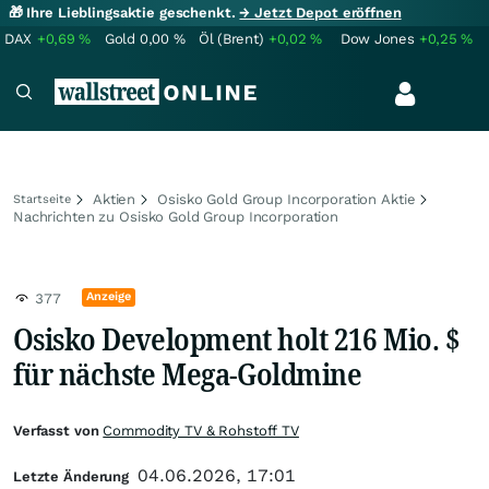
🎁 Ihre Lieblingsaktie geschenkt.
→ Jetzt Depot eröffnen
DAX
+0,69
%
Gold
0,00
%
Öl (Brent)
+0,02
%
Dow Jones
+0,25
%
Aktien
Osisko Gold Group Incorporation Aktie
Startseite
Nachrichten zu Osisko Gold Group Incorporation
Anzeige
377
Osisko Development holt 216 Mio. $
für nächste Mega-Goldmine
Verfasst von
Commodity TV & Rohstoff TV
04.06.2026, 17:01
Letzte Änderung