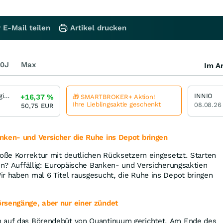
 E-Mail teilen
Artikel drucken
0J
Max
Im Ar
Quantinuum Registered (A)
INNIO
+16,37
%
🎁 SMARTBROKER+ Aktion!
Ihre Lieblingsaktie geschenkt
08.08.26
50,75
EUR
ken- und Versicher die Ruhe ins Depot bringen
roße Korrektur mit deutlichen Rücksetzern eingesetzt. Starten
ion? Auffällig: Europäische Banken- und Versicherungsaktien
r haben mal 6 Titel rausgesucht, die Ruhe ins Depot bringen
rsengänge, aber nur einer zündet
n auf das Börendebüt von Quantinuum gerichtet. Am Ende des