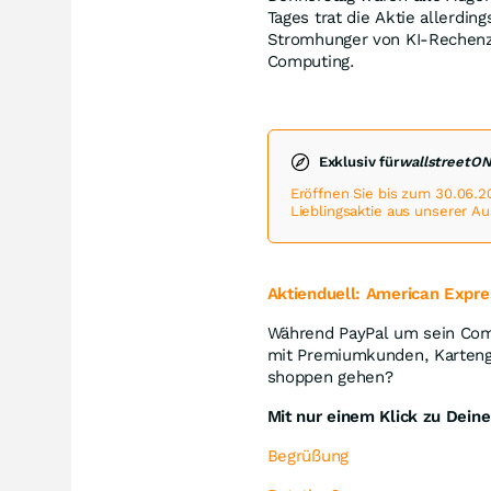
Tages trat die Aktie allerdi
Stromhunger von KI-Rechenze
Computing.
Exklusiv für
wallstreetO
Eröffnen Sie bis zum 30.06.2
Lieblingsaktie aus unserer A
Aktienduel
l: American Expr
Während PayPal um sein Com
mit Premiumkunden, Karteng
shoppen gehen?
Mit nur einem Klick zu Dein
Begrüßung