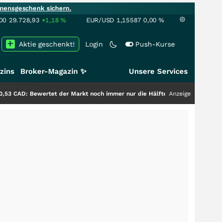
mensgeschenk sichern.
00
29.728,93
+1,18
%
EUR/USD
1,15587
0,00
%
Aktie geschenkt!
Login
Push-Kurse
zins
Broker-Magazin ✨
Unsere Services
wertet der Markt noch immer nur die Hälfte der Story?
+++
Anzeige