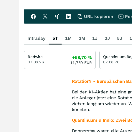
URL kopieren
Per
Intraday
5T
1M
3M
1J
3J
5J
1
Redwire
+58,70
%
07.08.26
07.08.26
11,750
EUR
Rotation? -
Europäischen Ban
Bei den KI-Aktien hat eine g
die Anleger jetzt eine Rotat
ziehen langsam wieder an. Wi
könnten.
Quantinuum & Innio: Zwei Bö
Donnerstag waren alle Auge