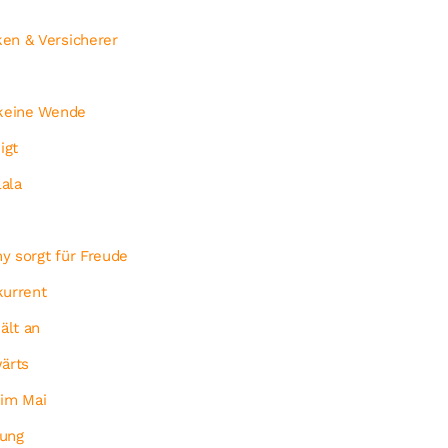
en & Versicherer
 keine Wende
igt
ala
y sorgt für Freude
kurrent
ält an
ärts
 im Mai
wung