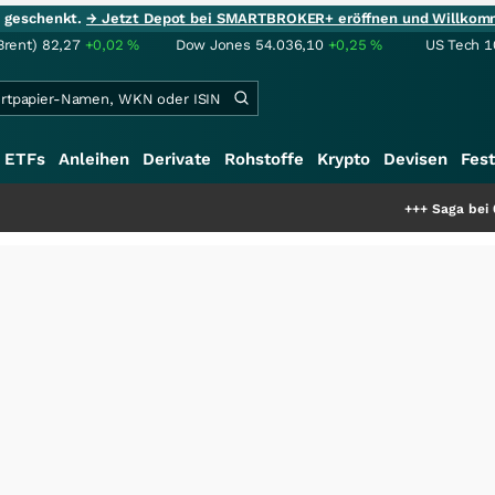
ie geschenkt.
→ Jetzt Depot bei SMARTBROKER+ eröffnen und Willkom
Brent)
82,27
+0,02
%
Dow Jones
54.036,10
+0,25
%
US Tech 1
ETFs
Anleihen
Derivate
Rohstoffe
Krypto
Devisen
Fest
+++
Saga bei 0,53 CAD: Be