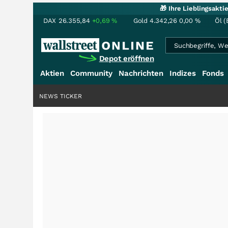
🎁 Ihre Lieblingsakt
DAX
26.355,84
+0,69
%
Gold
4.342,26
0,00
%
Öl (
Depot eröffnen
Aktien
Community
Nachrichten
Indizes
Fonds
NEWS TICKER