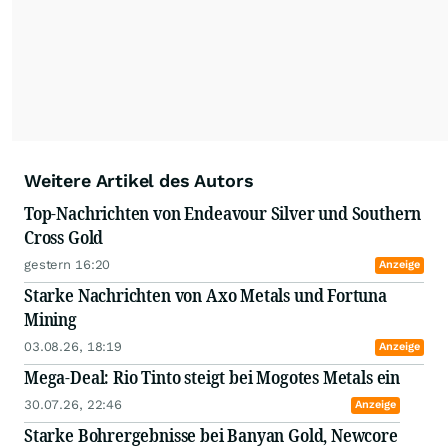
täglich mit Edelmetallen sowie Basismetallen.
Hinzu kommen natürlich Öl, Uran und alle
Rohstoffe der E-Mobilität. Durch seine
vielfältigen Interviews, Messen und
Minenbesuche erarbeitete er sich fundiertes
Fachwissen und ein weltweites
Expertennetzwerk.
Weitere Artikel des Autors
Top-Nachrichten von Endeavour Silver und Southern
Cross Gold
gestern 16:20
Anzeige
Starke Nachrichten von Axo Metals und Fortuna
Mining
03.08.26, 18:19
Anzeige
Mega-Deal: Rio Tinto steigt bei Mogotes Metals ein
30.07.26, 22:46
Anzeige
Starke Bohrergebnisse bei Banyan Gold, Newcore