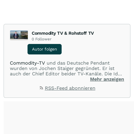
Commodity TV & Rohstoff TV
0
Follower
Autor folgen
Commodity-TV
und das Deutsche Pendant
wurden von Jochen Staiger gegründet. Er ist
auch der Chief Editor beider TV-Kanäle. Die Idee
hinter den beiden TV-Kanälen ist, Wissen zu
Mehr anzeigen
vermitteln, interessante Interviews mit Experten
RSS-Feed abonnieren
und dem Management von Minenunternehmen
zur Verfügung zu stellen und durch die
Unternehmenspräsentationen Unternehmen
vorzustellen und Ideen zu geben. Wenn möglich
werden auch Videos von Minenbesuchen und
Drittvideos über Unternehmen und Projekte
gezeigt. Alles dient der Information in Bild und
Wort. Herr Staiger ist seit über 20 Jahren im
Rohstoffbereich tätig und beschäftigt sich