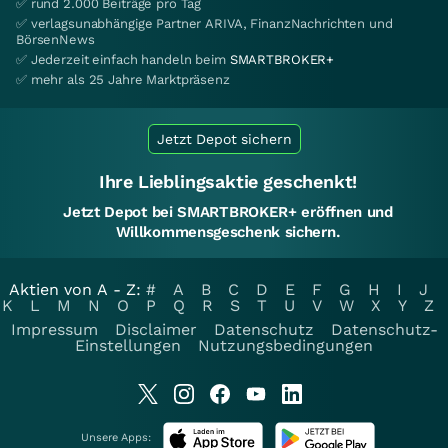
✅ rund 2.000 Beiträge pro Tag
✅ verlagsunabhängige Partner ARIVA, FinanzNachrichten und
BörsenNews
✅ Jederzeit einfach handeln beim
SMARTBROKER+
✅ mehr als 25 Jahre Marktpräsenz
Jetzt Depot sichern
Ihre Lieblingsaktie geschenkt!
Jetzt Depot bei SMARTBROKER+ eröffnen und
Willkommensgeschenk sichern.
Aktien von A - Z:
#
A
B
C
D
E
F
G
H
I
J
K
L
M
N
O
P
Q
R
S
T
U
V
W
X
Y
Z
Impressum
Disclaimer
Datenschutz
Datenschutz-
Einstellungen
Nutzungsbedingungen
Unsere Apps: