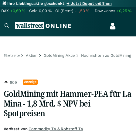
🎁 Ihre Lieblingsaktie geschenkt.
→ Jetzt Depot eröffnen
DAX
+0,69
%
Gold
0,00
%
Öl (Brent)
-1,53
%
Dow Jones
+0,25
%
Aktien
GoldMining Aktie
Nachrichten zu GoldMining
Startseite
Anzeige
609
GoldMining mit Hammer-PEA für La
Mina - 1,8 Mrd. $ NPV bei
Spotpreisen
Verfasst von
Commodity TV & Rohstoff TV