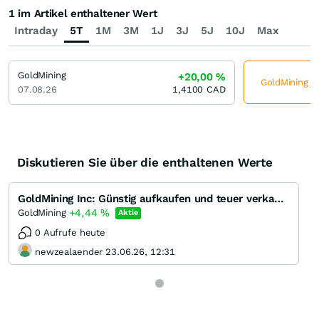
1 im Artikel enthaltener Wert
Intraday
5T
1M
3M
1J
3J
5J
10J
Max
GoldMining
+20,00
%
GoldMining je
07.08.26
1,4100
CAD
Diskutieren Sie über die enthaltenen Werte
GoldMining Inc: Günstig aufkaufen und teuer verkaufen
+4,44
%
GoldMining
Aktie
0 Aufrufe heute
newzealaender 23.06.26, 12:31