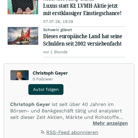
Luxus statt KI: LVMH-Aktie jetzt
mit erstklassiger Einstiegschance!
07.07.26, 19:28
Schweiz glänzt
Dieses europäische Land hat seine
Schulden seit 2002 versiebenfacht
vor 1 Stunde
Christoph Geyer
0
Follower
Autor folgen
Christoph Geyer
ist seit über 40 Jahren im
Börsen- und Bankgeschäft tätig und analysiert
seit dieser Zeit Aktien, Märkte und Rohstoffe
Mehr anzeigen
auf technischer Basis. Er ist Autor der
Fachbücher
„Einfach richtig Geldverdienen mit
RSS-Feed abonnieren
Technischer Analyse“
und
„Einfach richtig