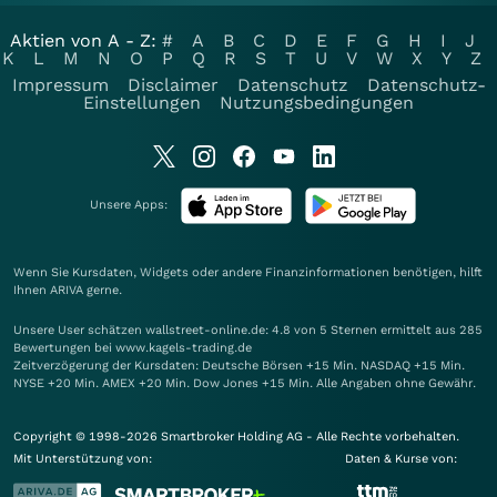
Aktien von A - Z:
#
A
B
C
D
E
F
G
H
I
J
K
L
M
N
O
P
Q
R
S
T
U
V
W
X
Y
Z
Impressum
Disclaimer
Datenschutz
Datenschutz-
Einstellungen
Nutzungsbedingungen
Unsere Apps:
Wenn Sie Kursdaten, Widgets oder andere Finanzinformationen benötigen, hilft
Ihnen
ARIVA
gerne.
Unsere User schätzen wallstreet-online.de: 4.8 von 5 Sternen ermittelt aus 285
Bewertungen bei www.kagels-trading.de
Zeitverzögerung der Kursdaten: Deutsche Börsen +15 Min. NASDAQ +15 Min.
NYSE +20 Min. AMEX +20 Min. Dow Jones +15 Min. Alle Angaben ohne Gewähr.
Copyright © 1998-2026 Smartbroker Holding AG - Alle Rechte vorbehalten.
Mit Unterstützung von:
Daten & Kurse von: