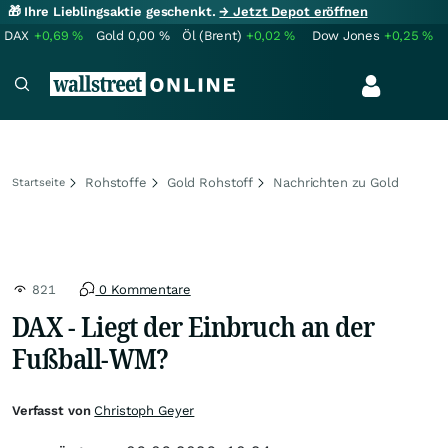
🎁 Ihre Lieblingsaktie geschenkt.
→ Jetzt Depot eröffnen
DAX
+0,69
%
Gold
0,00
%
Öl (Brent)
+0,02
%
Dow Jones
+0,25
%
Rohstoffe
Gold Rohstoff
Nachrichten zu Gold
Startseite
821
0 Kommentare
DAX - Liegt der Einbruch an der
Fußball-WM?
Verfasst von
Christoph Geyer