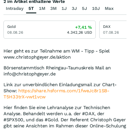
2 im Artikel enthaltene Werte
Intraday
5T
1M
3M
1J
3J
5J
10J
Max
Gold
DAX
+7,41
%
08.08.26
4.342,26
USD
07.08.26
Hier geht es zur Teilnahme am WM - Tipp - Spiel
www.christophgeyer.de/aktion
Börsenstammtisch Rheingau-Taunuskreis Mail an
info@christophgeyer.de
Link zur unverbindlichen Einladungsmail zur Chart-
Show:
https://share.hsforms.com/1fweJc8r1SB-
T5H33trX-vwt1vcw
Hier finden Sie eine Lehranalyse zur Technischen
Analyse. Behandelt werden u.a. der #DAX, der
#SPX500, und das #Gold. Der Referent Christoph Geyer
gibt seine Ansichten im Rahmen dieser Online-Schulung