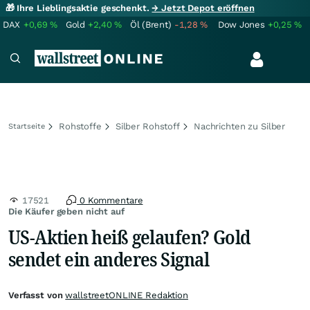
🎁 Ihre Lieblingsaktie geschenkt.
→ Jetzt Depot eröffnen
DAX
+0,69
%
Gold
+2,40
%
Öl (Brent)
-1,28
%
Dow Jones
+0,25
%
Rohstoffe
Silber Rohstoff
Nachrichten zu Silber
Startseite
17521
0 Kommentare
Die Käufer geben nicht auf
US-Aktien heiß gelaufen? Gold
sendet ein anderes Signal
Verfasst von
wallstreetONLINE Redaktion