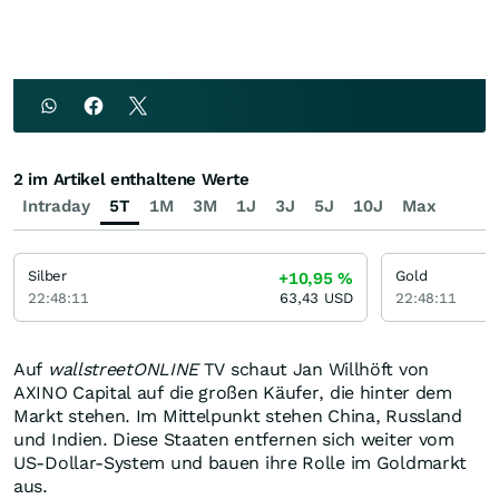
2 im Artikel enthaltene Werte
Intraday
5T
1M
3M
1J
3J
5J
10J
Max
Silber
Gold
+10,95
%
22:48:11
63,43
USD
22:48:11
Auf
wallstreetONLINE
TV schaut Jan Willhöft von
AXINO Capital auf die großen Käufer, die hinter dem
Markt stehen. Im Mittelpunkt stehen China, Russland
und Indien. Diese Staaten entfernen sich weiter vom
US-Dollar-System und bauen ihre Rolle im Goldmarkt
aus.