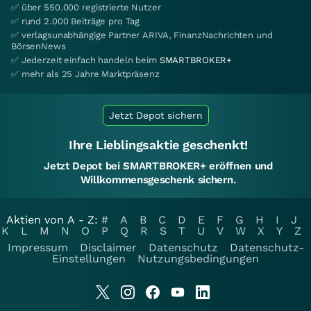
✅ über 550.000 registrierte Nutzer
✅ rund 2.000 Beiträge pro Tag
✅ verlagsunabhängige Partner ARIVA, FinanzNachrichten und
BörsenNews
✅ Jederzeit einfach handeln beim
SMARTBROKER+
✅ mehr als 25 Jahre Marktpräsenz
Jetzt Depot sichern
Ihre Lieblingsaktie geschenkt!
Jetzt Depot bei SMARTBROKER+ eröffnen und
Willkommensgeschenk sichern.
Aktien von A - Z:
#
A
B
C
D
E
F
G
H
I
J
K
L
M
N
O
P
Q
R
S
T
U
V
W
X
Y
Z
Impressum
Disclaimer
Datenschutz
Datenschutz-
Einstellungen
Nutzungsbedingungen