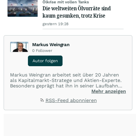
Ölkrise mit vollen Tanks
Die weltweiten Ölvorräte sind
kaum gesunken, trotz Krise
gestern 19:28
Markus Weingran
0
Follower
Autor folgen
Markus Weingran arbeitet seit über 20 Jahren
als Kapitalmarkt-Stratege und Aktien-Experte.
Besonders geprägt hat ihn in seiner Laufbahn
die langjährige Zusammenarbeit mit dem
Mehr anzeigen
Finanzexperten Hans A. Bernecker: “Herr
RSS-Feed abonnieren
Bernecker versucht in jeder Börsenphase, das
Beste für die Anleger rauszuholen”. Diese
Einstellung hat er übernommen und gibt sein
Wissen täglich an die Anleger weiter.
Seine
Trading-Tipps finden Sie in dem täglichen
Youtube-Format
"wallstreetONLINE