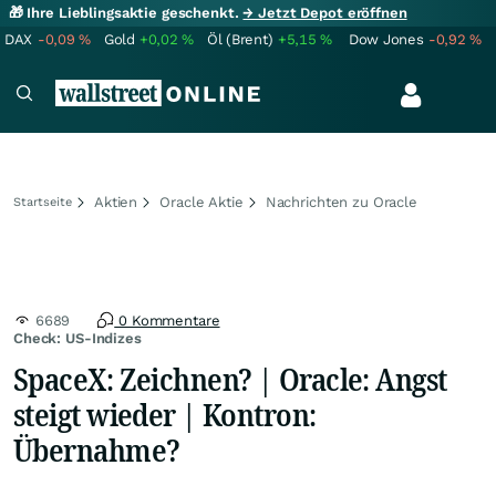
🎁 Ihre Lieblingsaktie geschenkt.
→ Jetzt Depot eröffnen
DAX
-0,09
%
Gold
+0,02
%
Öl (Brent)
+5,15
%
Dow Jones
-0,92
%
Aktien
Oracle Aktie
Nachrichten zu Oracle
Startseite
6689
0 Kommentare
Check: US-Indizes
SpaceX: Zeichnen? | Oracle: Angst
steigt wieder | Kontron:
Übernahme?