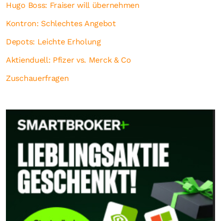
Hugo Boss: Fraiser will übernehmen
Kontron: Schlechtes Angebot
Depots: Leichte Erholung
Aktienduell: Pfizer vs. Merck & Co
Zuschauerfragen