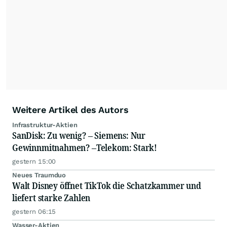
Börsenlounge"
.
Seine
Watchlisten
und
Portfolios
finden Sie auf seiner
wallstreetONLINE Profilseite
.
Weitere Artikel des Autors
Infrastruktur-Aktien
SanDisk: Zu wenig? – Siemens: Nur
Gewinnmitnahmen? –Telekom: Stark!
gestern 15:00
Neues Traumduo
Walt Disney öffnet TikTok die Schatzkammer und
liefert starke Zahlen
gestern 06:15
Wasser-Aktien