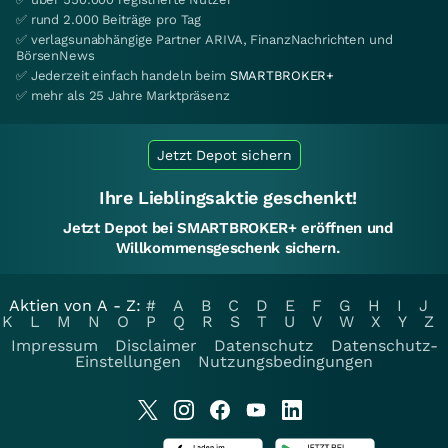
✅ rund 2.000 Beiträge pro Tag
✅ verlagsunabhängige Partner ARIVA, FinanzNachrichten und
BörsenNews
✅ Jederzeit einfach handeln beim
SMARTBROKER+
✅ mehr als 25 Jahre Marktpräsenz
Jetzt Depot sichern
Ihre Lieblingsaktie geschenkt!
Jetzt Depot bei SMARTBROKER+ eröffnen und
Willkommensgeschenk sichern.
Aktien von A - Z:
#
A
B
C
D
E
F
G
H
I
J
K
L
M
N
O
P
Q
R
S
T
U
V
W
X
Y
Z
Impressum
Disclaimer
Datenschutz
Datenschutz-
Einstellungen
Nutzungsbedingungen