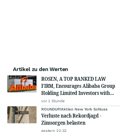
Artikel zu den Werten
ROSEN, A TOP RANKED LAW
FIRM, Encourages Alibaba Group
Holding Limited Investors with
Losses in Excess of $100K to Secure
vor 1 Stunde
Counsel Before Important Deadline
ROUNDUP/Aktien New York Schluss
in Securities Class Action - BABA
Verluste nach Rekordjagd -
Zinssorgen belasten
gestern 22:32