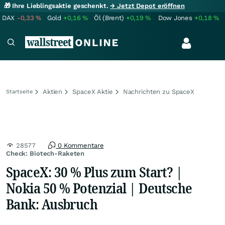
🎁 Ihre Lieblingsaktie geschenkt.
→ Jetzt Depot eröffnen
DAX
-0,33
%
Gold
+0,16
%
Öl (Brent)
+0,19
%
Dow Jones
+0,18
%
Aktien
SpaceX Aktie
Nachrichten zu SpaceX
Startseite
28577
0 Kommentare
Check: Biotech-Raketen
SpaceX: 30 % Plus zum Start? |
Nokia 50 % Potenzial | Deutsche
Bank: Ausbruch