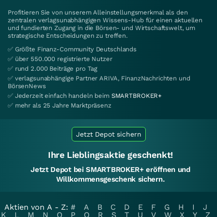
Profitieren Sie von unserem Alleinstellungsmerkmal als den
zentralen verlagsunabhängigen Wissens-Hub für einen aktuellen
und fundierten Zugang in die Börsen- und Wirtschaftswelt, um
strategische Entscheidungen zu treffen.
✅ Größte Finanz-Community Deutschlands
✅ über 550.000 registrierte Nutzer
✅ rund 2.000 Beiträge pro Tag
✅ verlagsunabhängige Partner ARIVA, FinanzNachrichten und
BörsenNews
✅ Jederzeit einfach handeln beim
SMARTBROKER+
✅ mehr als 25 Jahre Marktpräsenz
Jetzt Depot sichern
Ihre Lieblingsaktie geschenkt!
Jetzt Depot bei SMARTBROKER+ eröffnen und
Willkommensgeschenk sichern.
Aktien von A - Z:
#
A
B
C
D
E
F
G
H
I
J
K
L
M
N
O
P
Q
R
S
T
U
V
W
X
Y
Z