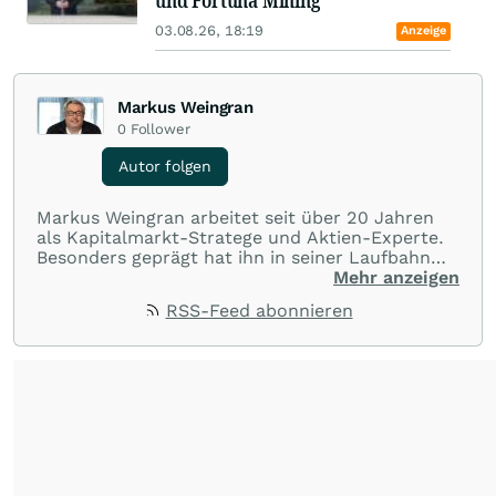
und Fortuna Mining
03.08.26, 18:19
Anzeige
Markus Weingran
0
Follower
Autor folgen
Markus Weingran arbeitet seit über 20 Jahren
als Kapitalmarkt-Stratege und Aktien-Experte.
Besonders geprägt hat ihn in seiner Laufbahn
die langjährige Zusammenarbeit mit dem
Mehr anzeigen
Finanzexperten Hans A. Bernecker: “Herr
RSS-Feed abonnieren
Bernecker versucht in jeder Börsenphase, das
Beste für die Anleger rauszuholen”. Diese
Einstellung hat er übernommen und gibt sein
Wissen täglich an die Anleger weiter.
Seine
Trading-Tipps finden Sie in dem täglichen
Youtube-Format
"wallstreetONLINE
Börsenlounge"
.
Seine
Watchlisten
und
Portfolios
finden Sie auf seiner
wallstreetONLINE Profilseite
.