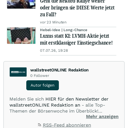
Geht die Rekord-Rallye weiter
oder bringen sie DIESE Werte jetzt
zu Fall?
vor 23 Minuten
Hebel-Idee | Long-Chance
Luxus statt KI: LVMH-Aktie jetzt
mit erstklassiger Einstiegschance!
07.07.26, 19:28
wallstreetONLINE Redaktion
0
Follower
Autor folgen
Melden Sie sich
HIER für den Newsletter der
wallstreetONLINE Redaktion an
- alle Top-
Themen der Börsenwoche im Überblick!
Mehr anzeigen
Verpassen Sie kein wichtiges Anleger-Thema!
Für
Beiträge auf diesem journalistischen Channel ist
RSS-Feed abonnieren