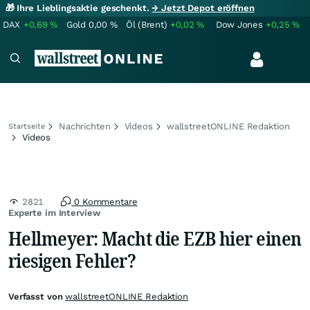
🎁 Ihre Lieblingsaktie geschenkt.
→ Jetzt Depot eröffnen
DAX
+0,69
%
Gold
0,00
%
Öl (Brent)
+0,02
%
Dow Jones
+0,25
%
Nachrichten
Videos
wallstreetONLINE Redaktion
Startseite
Videos
2821
0 Kommentare
Experte im Interview
Hellmeyer: Macht die EZB hier einen
riesigen Fehler?
Verfasst von
wallstreetONLINE Redaktion