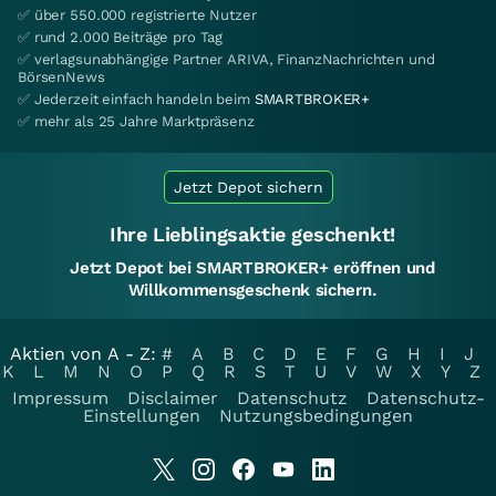
✅ über 550.000 registrierte Nutzer
✅ rund 2.000 Beiträge pro Tag
✅ verlagsunabhängige Partner ARIVA, FinanzNachrichten und
BörsenNews
✅ Jederzeit einfach handeln beim
SMARTBROKER+
✅ mehr als 25 Jahre Marktpräsenz
Jetzt Depot sichern
Ihre Lieblingsaktie geschenkt!
Jetzt Depot bei SMARTBROKER+ eröffnen und
Willkommensgeschenk sichern.
Aktien von A - Z:
#
A
B
C
D
E
F
G
H
I
J
K
L
M
N
O
P
Q
R
S
T
U
V
W
X
Y
Z
Impressum
Disclaimer
Datenschutz
Datenschutz-
Einstellungen
Nutzungsbedingungen