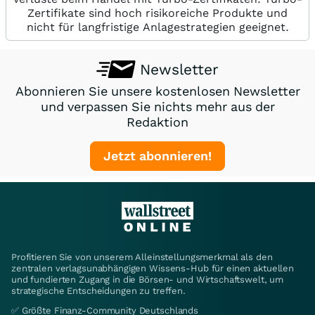
Zertifikate sind hoch risikoreiche Produkte und
nicht für langfristige Anlagestrategien geeignet.
Newsletter
Abonnieren Sie unsere kostenlosen Newsletter
und verpassen Sie nichts mehr aus der
Redaktion
Jetzt abonnieren!
Profitieren Sie von unserem Alleinstellungsmerkmal als den
zentralen verlagsunabhängigen Wissens-Hub für einen aktuellen
und fundierten Zugang in die Börsen- und Wirtschaftswelt, um
strategische Entscheidungen zu treffen.
✅ Größte Finanz-Community Deutschlands