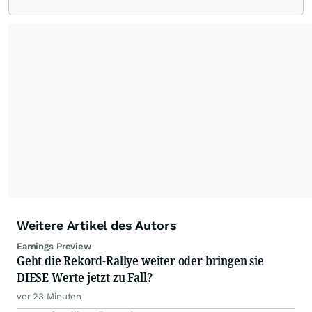
die Chefredaktion der wallstreetONLINE
Redaktion verantwortlich.
Die Fachjournalisten
der wallstreetONLINE Redaktion berichten hier
mit ihren Kolleginnen und Kollegen aus den
Partnerredaktionen exklusiv, fundiert,
ausgewogen sowie unabhängig für den Anleger.
Die Zentralredaktion recherchiert intensiv, um
Anlegern der Kategorie Selbstentscheider
relevante Informationen für ihre
Anlageentscheidungen liefern zu können.
NEU:
Podcast "Börse, Baby!"
Weitere Artikel des Autors
Earnings Preview
Geht die Rekord-Rallye weiter oder bringen sie
DIESE Werte jetzt zu Fall?
vor 23 Minuten