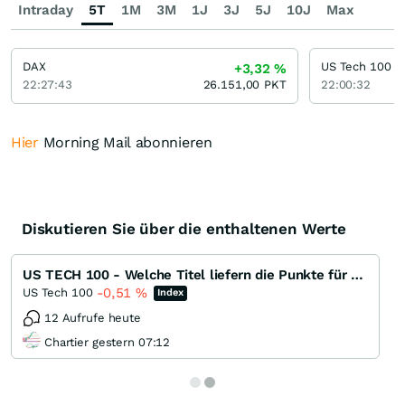
Intraday
5T
1M
3M
1J
3J
5J
10J
Max
DAX
US Tech 100
+3,32
%
22:27:43
26.151,00
PKT
22:00:32
Hier
Morning Mail abonnieren
Diskutieren Sie über die enthaltenen Werte
US TECH 100 - Welche Titel liefern die Punkte für das nächste ATH ?
-0,51
%
US Tech 100
Index
12 Aufrufe heute
Chartier gestern 07:12