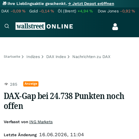
🎁 Ihre Lieblingsaktie geschenkt.
→ Jetzt Depot eröffnen
DAX
-0,09
%
Gold
-0,14
%
Öl (Brent)
+4,94
%
Dow Jones
-0,92
%
Indizes
DAX Index
Nachrichten zu DAX
Startseite
Anzeige
285
DAX-Gap bei 24.738 Punkten noch
offen
Verfasst von
ING Markets
16.06.2026, 11:04
Letzte Änderung