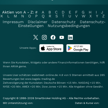
Aktien von A - Z:
#
A
B
C
D
E
F
G
H
I
J
K
L
M
N
O
P
Q
R
S
T
U
V
W
X
Y
Z
Impressum
Disclaimer
Datenschutz
Datenschutz-
Einstellungen
Nutzungsbedingungen
Unsere Apps:
Wenn Sie Kursdaten, Widgets oder andere Finanzinformationen benötigen, hilft
Ihnen
ARIVA
gerne.
Unsere User schätzen wallstreet-online.de: 4.8 von 5 Sternen ermittelt aus 285
Bewertungen bei www.kagels-trading.de
Zeitverzögerung der Kursdaten: Deutsche Börsen +15 Min. NASDAQ +15 Min.
NYSE +20 Min. AMEX +20 Min. Dow Jones +15 Min. Alle Angaben ohne Gewähr.
Copyright © 1998-2026 Smartbroker Holding AG - Alle Rechte vorbehalten.
Mit Unterstützung von:
Daten & Kurse von: