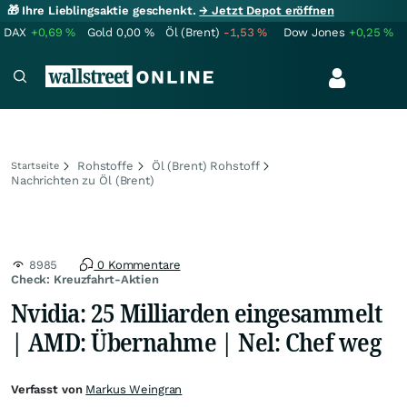
🎁 Ihre Lieblingsaktie geschenkt.
→ Jetzt Depot eröffnen
DAX
+0,69
%
Gold
0,00
%
Öl (Brent)
-1,53
%
Dow Jones
+0,25
%
Rohstoffe
Öl (Brent) Rohstoff
Startseite
Nachrichten zu Öl (Brent)
8985
0 Kommentare
Check: Kreuzfahrt-Aktien
Nvidia: 25 Milliarden eingesammelt
| AMD: Übernahme | Nel: Chef weg
Verfasst von
Markus Weingran