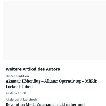
Wissen täglich an die Anleger weiter.
Seine
Trading-Tipps finden Sie in dem täglichen
Youtube-Format
"wallstreetONLINE
Börsenlounge"
.
Seine
Watchlisten
und
Portfolios
finden Sie auf seiner
wallstreetONLINE Profilseite
.
Weitere Artikel des Autors
Biotech-Aktien
Akamai: Höhenflug – Allianz: Operativ top – MüRü:
Locker bleiben
gestern 15:00
Aktie auf Allzeithoch
Revolution Med.: Zulassung rückt näher und