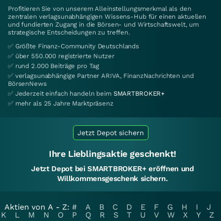
Profitieren Sie von unserem Alleinstellungsmerkmal als den
zentralen verlagsunabhängigen Wissens-Hub für einen aktuellen
und fundierten Zugang in die Börsen- und Wirtschaftswelt, um
strategische Entscheidungen zu treffen.
✅ Größte Finanz-Community Deutschlands
✅ über 550.000 registrierte Nutzer
✅ rund 2.000 Beiträge pro Tag
✅ verlagsunabhängige Partner ARIVA, FinanzNachrichten und
BörsenNews
✅ Jederzeit einfach handeln beim
SMARTBROKER+
✅ mehr als 25 Jahre Marktpräsenz
Jetzt Depot sichern
Ihre Lieblingsaktie geschenkt!
Jetzt Depot bei SMARTBROKER+ eröffnen und
Willkommensgeschenk sichern.
Aktien von A - Z:
#
A
B
C
D
E
F
G
H
I
J
K
L
M
N
O
P
Q
R
S
T
U
V
W
X
Y
Z