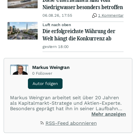
Niedrigwasser besonders betroffen
06.08.26, 17:55
1 Kommentar
Luft nach oben
Die erfolgreichste Währung der
Welt hängt die Konkurrenz ab
gestern 18:00
Markus Weingran
0
Follower
Autor folgen
Markus Weingran arbeitet seit über 20 Jahren
als Kapitalmarkt-Stratege und Aktien-Experte.
Besonders geprägt hat ihn in seiner Laufbahn
die langjährige Zusammenarbeit mit dem
Mehr anzeigen
Finanzexperten Hans A. Bernecker: “Herr
RSS-Feed abonnieren
Bernecker versucht in jeder Börsenphase, das
Beste für die Anleger rauszuholen”. Diese
Einstellung hat er übernommen und gibt sein