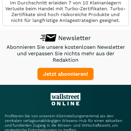
DU97ZK
Aktienanleihen
Classi
Im Durchschnitt erleiden 7 von 10 Kleinanlegern
Verluste beim Handel mit Turbo-Zertifikaten. Turbo-
DU9UFH
Discount
Classi
Zertifikate sind hoch risikoreiche Produkte und
nicht für langfristige Anlagestrategien geeignet.
DU2MNF
Discount
Classi
MM7ZK9
Discount
Classi
Newsletter
MN6Y8D
Discount
Classi
Abonnieren Sie unsere kostenlosen Newsletter
und verpassen Sie nichts mehr aus der
MM7ZK7
Discount
Classi
Redaktion
MM7ZK8
Discount
Classi
Jetzt abonnieren!
MM7ZKG
Discount
Classi
MM9J4J
Discount
Classi
MN6Y8B
Discount
Classi
UN040G
Bonus
Cap
Profitieren Sie von unserem Alleinstellungsmerkmal als den
UN040H
Bonus
Cap
zentralen verlagsunabhängigen Wissens-Hub für einen aktuellen
und fundierten Zugang in die Börsen- und Wirtschaftswelt, um
strategische Entscheidungen zu treffen.
UN292C
Discount
Classi