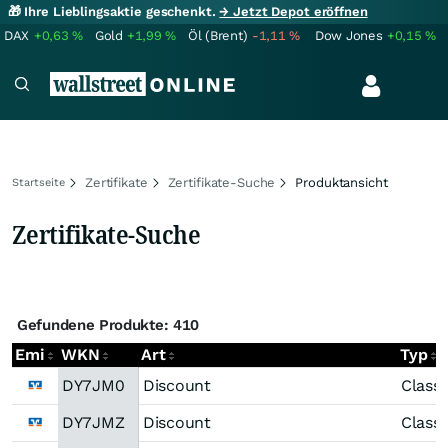
🎁 Ihre Lieblingsaktie geschenkt.
→ Jetzt Depot eröffnen
DAX
+0,63
%
Gold
+1,99
%
Öl (Brent)
-1,11
%
Dow Jones
+0,15
%
Zertifikate
Zertifikate-Suche
Produktansicht
Startseite
Zertifikate-Suche
Gefundene Produkte: 410
Emi
WKN
Art
Typ
DY7JM0
Discount
Classi
DY7JMZ
Discount
Classi