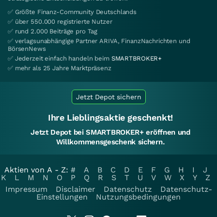
✅ Größte Finanz-Community Deutschlands
UN292D
Discount
Classi
✅ über 550.000 registrierte Nutzer
✅ rund 2.000 Beiträge pro Tag
UN3VA7
Discount
Classi
✅ verlagsunabhängige Partner ARIVA, FinanzNachrichten und
BörsenNews
UN6NMM
Discount
Classi
✅ Jederzeit einfach handeln beim
SMARTBROKER+
✅ mehr als 25 Jahre Marktpräsenz
UN6NMP
Discount
Classi
UN6NMQ
Discount
Classi
Jetzt Depot sichern
UN76U2
Discount
Classi
Ihre Lieblingsaktie geschenkt!
UN7SQC
Discount
Classi
Jetzt Depot bei SMARTBROKER+ eröffnen und
Willkommensgeschenk sichern.
UN81Y2
Discount
Classi
UN81Y3
Discount
Classi
Aktien von A - Z:
#
A
B
C
D
E
F
G
H
I
J
K
L
M
N
O
P
Q
R
S
T
U
V
W
X
Y
Z
UN8SQQ
Discount
Classi
Impressum
Disclaimer
Datenschutz
Datenschutz-
UN8SQP
Discount
Classi
Einstellungen
Nutzungsbedingungen