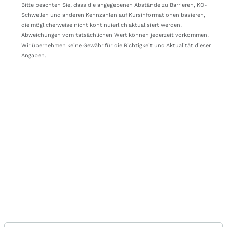
DU6E1X
Discount
Classi
Bitte beachten Sie, dass die angegebenen Abstände zu Barrieren, KO-
Schwellen und anderen Kennzahlen auf Kursinformationen basieren,
DU884M
Aktienanleihen
Classi
die möglicherweise nicht kontinuierlich aktualisiert werden.
Abweichungen vom tatsächlichen Wert können jederzeit vorkommen.
DU95JB
Aktienanleihen
Classi
Wir übernehmen keine Gewähr für die Richtigkeit und Aktualität dieser
Angaben.
DU9THQ
Discount
Classi
DU2J61
Discount
Classi
DN1M0H
Discount
Classi
DU6GQA
Aktienanleihen
Classi
DN01D9
Discount
Classi
DN0V7D
Discount
Classi
DN1A4J
Discount
Classi
DU5KZ1
Aktienanleihen
Classi
DU95JC
Aktienanleihen
Classi