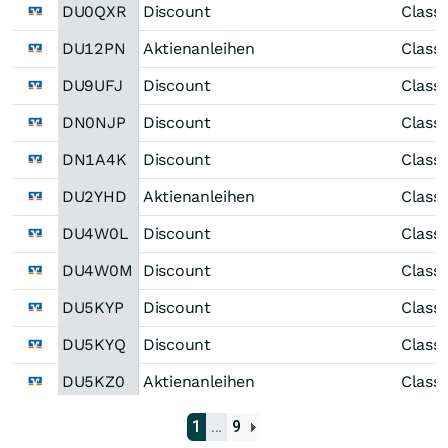
DU0QXR
Discount
Classi
DU12PN
Aktienanleihen
Classi
DU9UFJ
Discount
Classi
DN0NJP
Discount
Classi
DN1A4K
Discount
Classi
DU2YHD
Aktienanleihen
Classi
DU4W0L
Discount
Classi
DU4W0M
Discount
Classi
DU5KYP
Discount
Classi
DU5KYQ
Discount
Classi
DU5KZ0
Aktienanleihen
Classi
DU5RU6
Discount
Classi
1
…
9