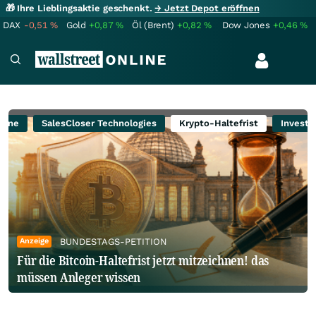
🎁 Ihre Lieblingsaktie geschenkt.
→ Jetzt Depot eröffnen
DAX
-0,51
%
Gold
+0,87
%
Öl (Brent)
+0,82
%
Dow Jones
+0,46
%
rbine
SalesCloser Technologies
Krypto-Haltefrist
Investo
Anzeige
BUNDESTAGS-PETITION
Für die Bitcoin-Haltefrist jetzt mitzeichnen! das
müssen Anleger wissen