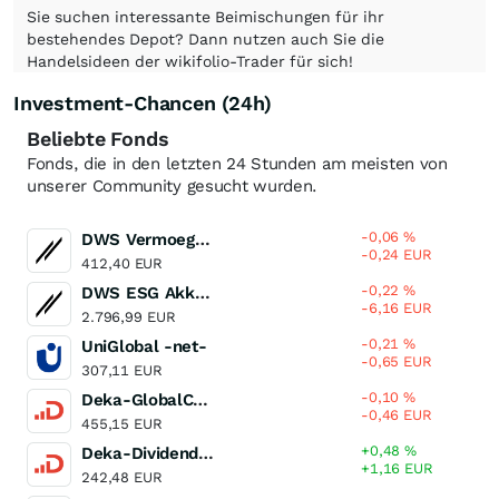
Sie suchen interessante Beimischungen für ihr
bestehendes Depot? Dann nutzen auch Sie die
Handelsideen der wikifolio-Trader für sich!
Investment-Chancen (24h)
Beliebte Fonds
Fonds, die in den letzten 24 Stunden am meisten von
unserer Community gesucht wurden.
-0,06
%
DWS Vermoegensbildungsfonds I LD
-0,24
EUR
412,40
EUR
-0,22
%
DWS ESG Akkumula LC
-6,16
EUR
2.796,99
EUR
-0,21
%
UniGlobal -net-
-0,65
EUR
307,11
EUR
-0,10
%
Deka-GlobalChampions CF
-0,46
EUR
455,15
EUR
+0,48
%
Deka-DividendenStrategie CF (A)
+1,16
EUR
242,48
EUR