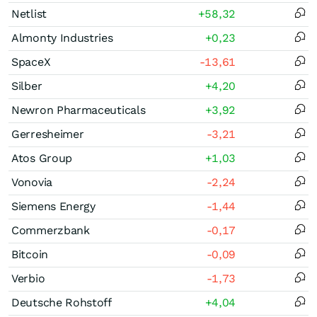
Netlist
+58,32
Almonty Industries
+0,23
SpaceX
-13,61
Silber
+4,20
Newron Pharmaceuticals
+3,92
B
Gerresheimer
-3,21
Atos Group
+1,03
Vonovia
-2,24
Siemens Energy
-1,44
Commerzbank
-0,17
Bitcoin
-0,09
Verbio
-1,73
A
Deutsche Rohstoff
+4,04