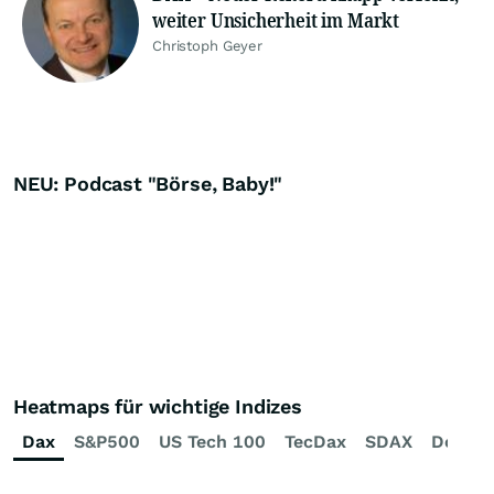
weiter Unsicherheit im Markt
Christoph Geyer
NEU: Podcast "Börse, Baby!"
Heatmaps für wichtige Indizes
Dax
S&P500
US Tech 100
TecDax
SDAX
Dow J