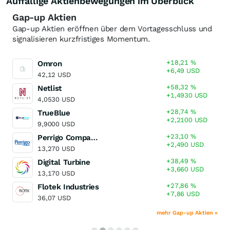
Auffällige Aktienbewegungen im Überblick
Gap-up Aktien
Gap-up Aktien eröffnen über dem Vortagesschluss und
signalisieren kurzfristiges Momentum.
+18,21
%
Omron
+6,49
USD
42,12
USD
+58,32
%
Netlist
+1,4930
USD
4,0530
USD
+28,74
%
TrueBlue
+2,2100
USD
9,9000
USD
+23,10
%
Perrigo Company
+2,490
USD
13,270
USD
+38,49
%
Digital Turbine
+3,660
USD
13,170
USD
+27,86
%
Flotek Industries
+7,86
USD
36,07
USD
mehr Gap-up Aktien »