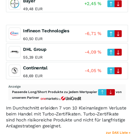
Bayer
+2,45
%
49,48
EUR
Infineon Technologies
-6,71
%
60,50
EUR
DHL Group
-4,09
%
55,39
EUR
Continental
-4,05
%
68,69
EUR
Anzeige
Passende Long/Short Produkte zu jedem Wertpapier
von
unserem Partner
Im Durchschnitt erleiden 7 von 10 Kleinanlegern Verluste
beim Handel mit Turbo-Zertifikaten. Turbo-Zertifikate
sind hoch risikoreiche Produkte und nicht für langfristige
Anlagestrategien geeignet.
zur DAX Liste »