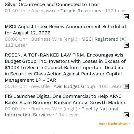
Silver Occurrence and Connected to Thor
01:40 Uhr · Accesswire ·
Taranis Resources
· 112 Leser
MSCI August Index Review Announcement Scheduled
for August 12, 2026
00:08 Uhr · Business Wire (engl.) ·
MSCI Registered (A)
·
112 Leser
ROSEN, A TOP-RANKED LAW FIRM, Encourages Avis
Budget Group, Inc. Investors with Losses in Excess of
$100K to Secure Counsel Before Important Deadline
in Securities Class Action Against Pentwater Capital
Management LP - CAR
00:13 Uhr · newsfile ·
Avis Budget Group
· 108 Leser
FIS Launches Digital One Commercial to Help APAC
Banks Scale Business Banking Across Growth Markets
02:00 Uhr · Business Wire (engl.) ·
Fidelity National
Information Services
· 104 Leser
mehr Nachrichten »