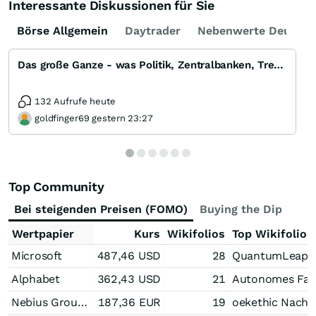
Interessante Diskussionen für Sie
Börse Allgemein
Daytrader
Nebenwerte Deutsch
Das große Ganze - was Politik, Zentralbanken, Trends, Medien und Gesellschaft mit Aktien, Rohstoffen
132 Aufrufe heute
goldfinger69 gestern 23:27
Top Community
Bei steigenden Preisen (FOMO)
Buying the Dip
Bei
Wertpapier
Kurs
Wikifolios
Top Wikifolios
Microsoft
487,46
USD
28
QuantumLeap A
Alphabet
362,43
USD
21
Autonomes Fah
Nebius Group Registered (A)
187,36
EUR
19
oekethic Nachha