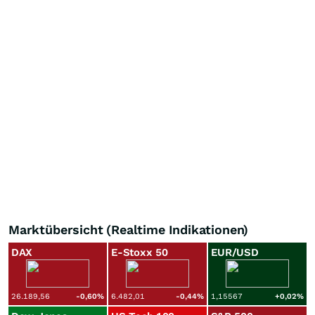
Marktübersicht (Realtime Indikationen)
DAX
E-Stoxx 50
EUR/USD
26.189,56
-0,60
%
6.482,01
-0,44
%
1,15567
+0,02
%