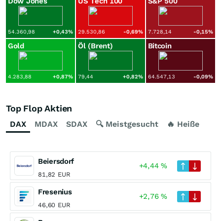
Dow Jones
US Tech 100
S&P 500
54.360,98
+0,43
%
29.530,86
-0,69
%
7.728,14
-0,15
%
Gold
Öl (Brent)
Bitcoin
4.283,88
+0,87
%
79,44
+0,82
%
64.547,13
-0,09
%
Top Flop Aktien
DAX
MDAX
SDAX
🔍 Meistgesucht
🔥 Heiße Akti
Beiersdorf
+4,44
%
81,82
EUR
Fresenius
+2,76
%
46,60
EUR