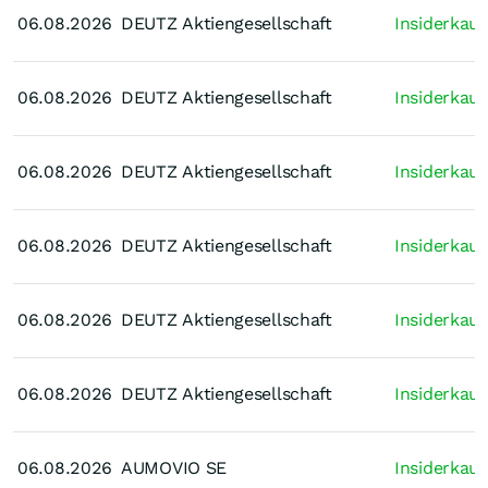
06.08.2026
06.08.2026
DEUTZ Aktiengesellschaft
DEUTZ Aktiengesellschaft
Insiderkauf
06.08.2026
06.08.2026
DEUTZ Aktiengesellschaft
DEUTZ Aktiengesellschaft
Insiderkauf
06.08.2026
06.08.2026
DEUTZ Aktiengesellschaft
DEUTZ Aktiengesellschaft
Insiderkauf
06.08.2026
06.08.2026
DEUTZ Aktiengesellschaft
DEUTZ Aktiengesellschaft
Insiderkauf
06.08.2026
06.08.2026
DEUTZ Aktiengesellschaft
DEUTZ Aktiengesellschaft
Insiderkauf
06.08.2026
06.08.2026
DEUTZ Aktiengesellschaft
DEUTZ Aktiengesellschaft
Insiderkauf
06.08.2026
06.08.2026
AUMOVIO SE
AUMOVIO SE
Insiderkauf