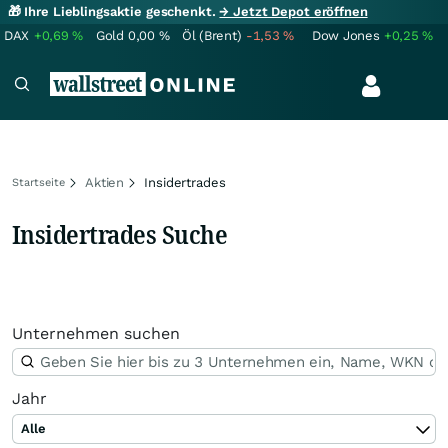
🎁 Ihre Lieblingsaktie geschenkt.
→ Jetzt Depot eröffnen
DAX
+0,69
%
Gold
0,00
%
Öl (Brent)
-1,53
%
Dow Jones
+0,25
%
Aktien
Insidertrades
Startseite
Insidertrades Suche
Unternehmen suchen
Jahr
Alle