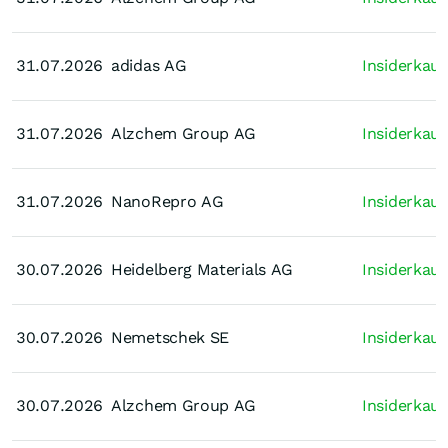
31.07.2026
31.07.2026
adidas AG
adidas AG
Insiderkauf
31.07.2026
31.07.2026
Alzchem Group AG
Alzchem Group AG
Insiderkauf
31.07.2026
31.07.2026
NanoRepro AG
NanoRepro AG
Insiderkauf
30.07.2026
30.07.2026
Heidelberg Materials AG
Heidelberg Materials AG
Insiderkauf
30.07.2026
30.07.2026
Nemetschek SE
Nemetschek SE
Insiderkauf
30.07.2026
30.07.2026
Alzchem Group AG
Alzchem Group AG
Insiderkauf