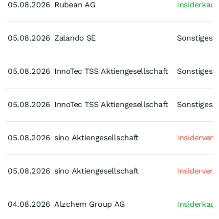
05.08.2026
05.08.2026
Rubean AG
Rubean AG
Insiderkauf
05.08.2026
05.08.2026
Zalando SE
Zalando SE
Sonstiges
05.08.2026
05.08.2026
InnoTec TSS Aktiengesellschaft
InnoTec TSS Aktiengesellschaft
Sonstiges
05.08.2026
05.08.2026
InnoTec TSS Aktiengesellschaft
InnoTec TSS Aktiengesellschaft
Sonstiges
05.08.2026
05.08.2026
sino Aktiengesellschaft
sino Aktiengesellschaft
Insiderverk
05.08.2026
05.08.2026
sino Aktiengesellschaft
sino Aktiengesellschaft
Insiderverk
04.08.2026
04.08.2026
Alzchem Group AG
Alzchem Group AG
Insiderkauf