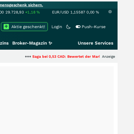
mensgeschenk sichern.
00
29.728,93
+1,18
%
EUR/USD
1,15587
0,00
%
Aktie geschenkt!
Login
Push-Kurse
zins
Broker-Magazin ✨
Unsere Services
+++
Saga bei 0,53 CAD: Bewertet der Markt noch immer nur die Hälfte der
Anzeige