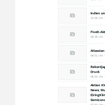
Indien un
10:09 Uhr ·
Five9-Akt
09:39 Uhr 
Atlassian
09:01 Uhr 
Rekordjag
Druck
08:54 Uhr 
Aktien KW
News. Mut
ElringKli
Semicond
07:00 Uhr 