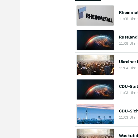
Rheinmeta
11:05 Uhr 
Russland-
11:05 Uhr 
Ukraine: 
11:04 Uhr 
CDU-Spit
11:03 Uhr 
CDU-Siche
11:03 Uhr 
Was tut d