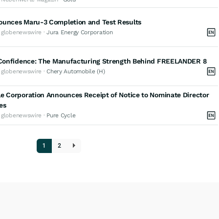
ounces Maru-3 Completion and Test Results
· globenewswire ·
Jura Energy Corporation
r Confidence: The Manufacturing Strength Behind FREELANDER 8
· globenewswire ·
Chery Automobile (H)
e Corporation Announces Receipt of Notice to Nominate Director
es
· globenewswire ·
Pure Cycle
1
2