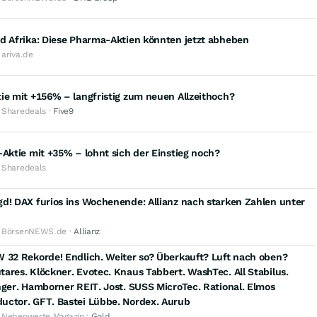
d Afrika: Diese Pharma-Aktien könnten jetzt abheben
 ariva.de
ie mit +156% – langfristig zum neuen Allzeithoch?
· Sharedeals ·
Five9
-Aktie mit +35% – lohnt sich der Einstieg noch?
· Sharedeals
d! DAX furios ins Wochenende: Allianz nach starken Zahlen unter
· BörsenNEWS.de ·
Allianz
 32 Rekorde! Endlich. Weiter so? Überkauft? Luft nach oben?
ares. Klöckner. Evotec. Knaus Tabbert. WashTec. All Stabilus.
nger. Hamborner REIT. Jost. SUSS MicroTec. Rational. Elmos
uctor. GFT. Bastei Lübbe. Nordex. Aurub
· Nebenwerte Magazin ·
Gold