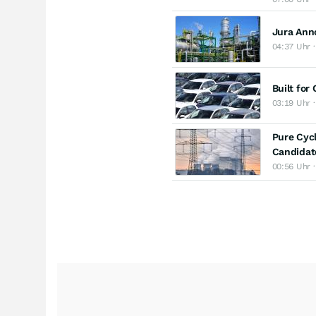
Jura Ann
04:37 Uhr 
Built fo
03:19 Uhr 
Pure Cycl
Candidat
00:56 Uhr 