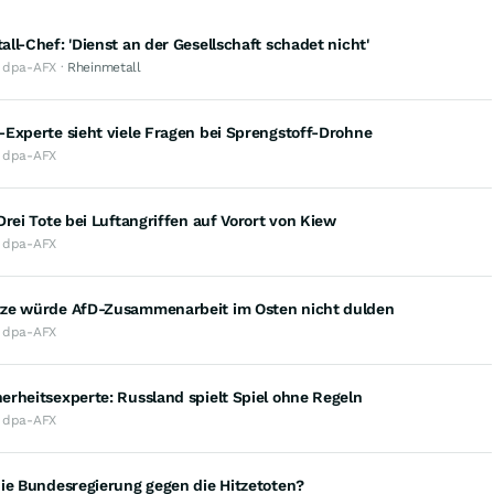
ll-Chef: 'Dienst an der Gesellschaft schadet nicht'
· dpa-AFX ·
Rheinmetall
Experte sieht viele Fragen bei Sprengstoff-Drohne
· dpa-AFX
Drei Tote bei Luftangriffen auf Vorort von Kiew
· dpa-AFX
ze würde AfD-Zusammenarbeit im Osten nicht dulden
· dpa-AFX
rheitsexperte: Russland spielt Spiel ohne Regeln
· dpa-AFX
ie Bundesregierung gegen die Hitzetoten?