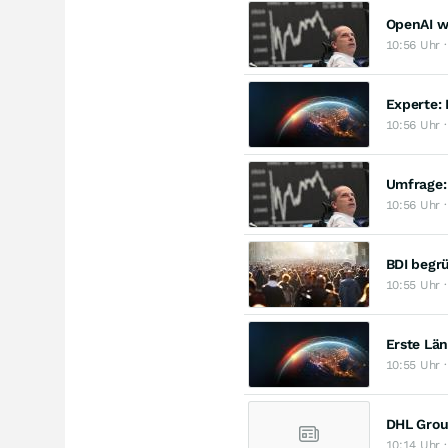
OpenAI w
10:56 Uhr 
Experte:
10:56 Uhr 
Umfrage: 
10:56 Uhr 
BDI begr
10:55 Uhr 
Erste Lä
10:55 Uhr 
DHL Group
10:14 Uhr 