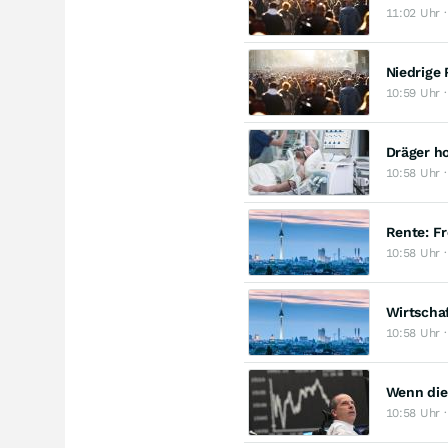
11:02 Uhr 
Niedrige 
10:59 Uhr 
Dräger h
10:58 Uhr 
Rente: Fr
10:58 Uhr 
Wirtscha
10:58 Uhr 
Wenn die
10:58 Uhr 