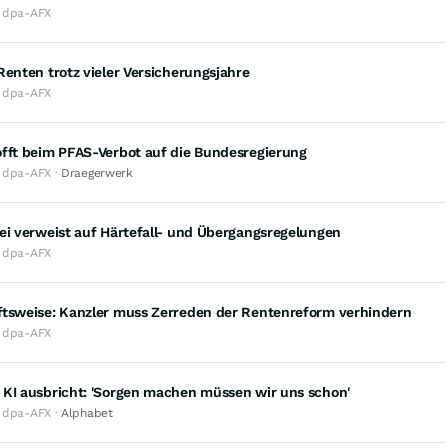
· dpa-AFX
Renten trotz vieler Versicherungsjahre
· dpa-AFX
offt beim PFAS-Verbot auf die Bundesregierung
· dpa-AFX ·
Draegerwerk
ei verweist auf Härtefall- und Übergangsregelungen
· dpa-AFX
ftsweise: Kanzler muss Zerreden der Rentenreform verhindern
· dpa-AFX
 KI ausbricht: 'Sorgen machen müssen wir uns schon'
· dpa-AFX ·
Alphabet