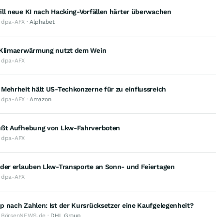
ill neue KI nach Hacking-Vorfällen härter überwachen
· dpa-AFX ·
Alphabet
 Klimaerwärmung nutzt dem Wein
· dpa-AFX
Mehrheit hält US-Techkonzerne für zu einflussreich
· dpa-AFX ·
Amazon
üßt Aufhebung von Lkw-Fahrverboten
· dpa-AFX
nder erlauben Lkw-Transporte an Sonn- und Feiertagen
· dpa-AFX
 nach Zahlen: Ist der Kursrücksetzer eine Kaufgelegenheit?
· BörsenNEWS.de ·
DHL Group