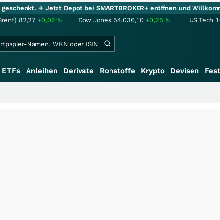
ie geschenkt.
→ Jetzt Depot bei SMARTBROKER+ eröffnen und Willkom
Brent)
82,27
+0,02
%
Dow Jones
54.036,10
+0,25
%
US Tech 1
ETFs
Anleihen
Derivate
Rohstoffe
Krypto
Devisen
Fest