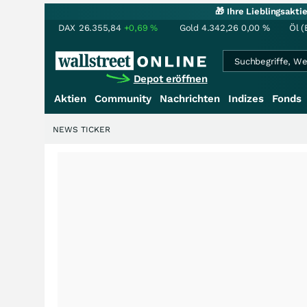
🎁 Ihre Lieblingsakt
DAX
26.355,84
+0,69
%
Gold
4.342,26
0,00
%
Öl (
Depot eröffnen
Aktien
Community
Nachrichten
Indizes
Fonds
NEWS TICKER