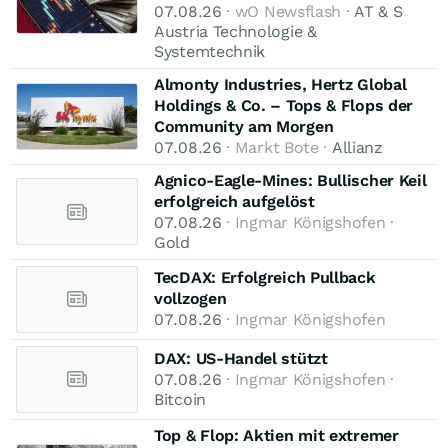
07.08.26
· wO Newsflash ·
AT & S
Austria Technologie &
Systemtechnik
Almonty Industries, Hertz Global
Holdings & Co. – Tops & Flops der
Community am Morgen
07.08.26
· Markt Bote ·
Allianz
Agnico-Eagle-Mines: Bullischer Keil
erfolgreich aufgelöst
07.08.26
· Ingmar Königshofen ·
Gold
TecDAX: Erfolgreich Pullback
vollzogen
07.08.26
· Ingmar Königshofen
DAX: US-Handel stützt
07.08.26
· Ingmar Königshofen ·
Bitcoin
Top & Flop: Aktien mit extremer