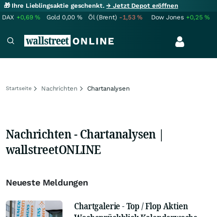
🎁 Ihre Lieblingsaktie geschenkt.
→ Jetzt Depot eröffnen
DAX
+0,69
%
Gold
0,00
%
Öl (Brent)
-1,53
%
Dow Jones
+0,25
%
Nachrichten
Chartanalysen
Startseite
Nachrichten - Chartanalysen |
wallstreetONLINE
Neueste Meldungen
Chartgalerie - Top / Flop Aktien