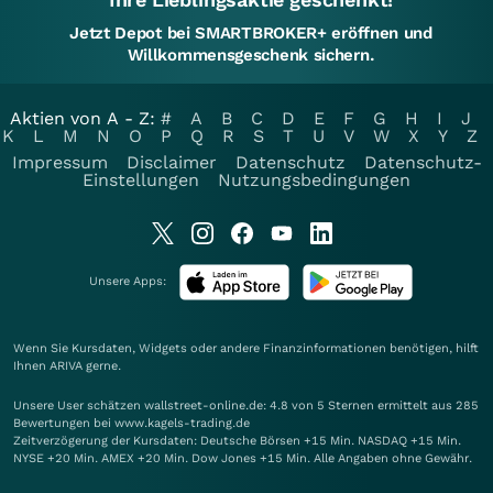
Jetzt Depot bei SMARTBROKER+ eröffnen und
Willkommensgeschenk sichern.
Aktien von A - Z:
#
A
B
C
D
E
F
G
H
I
J
K
L
M
N
O
P
Q
R
S
T
U
V
W
X
Y
Z
Impressum
Disclaimer
Datenschutz
Datenschutz-
Einstellungen
Nutzungsbedingungen
Unsere Apps:
Wenn Sie Kursdaten, Widgets oder andere Finanzinformationen benötigen, hilft
Ihnen
ARIVA
gerne.
Unsere User schätzen wallstreet-online.de: 4.8 von 5 Sternen ermittelt aus 285
Bewertungen bei www.kagels-trading.de
Zeitverzögerung der Kursdaten: Deutsche Börsen +15 Min. NASDAQ +15 Min.
NYSE +20 Min. AMEX +20 Min. Dow Jones +15 Min. Alle Angaben ohne Gewähr.