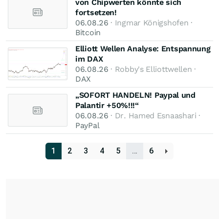
von Chipwerten könnte sich
fortsetzen!
06.08.26
· Ingmar Königshofen ·
Bitcoin
Elliott Wellen Analyse: Entspannung
im DAX
06.08.26
· Robby's Elliottwellen ·
DAX
„SOFORT HANDELN! Paypal und
Palantir +50%!!!“
06.08.26
· Dr. Hamed Esnaashari ·
PayPal
1
2
3
4
5
…
6