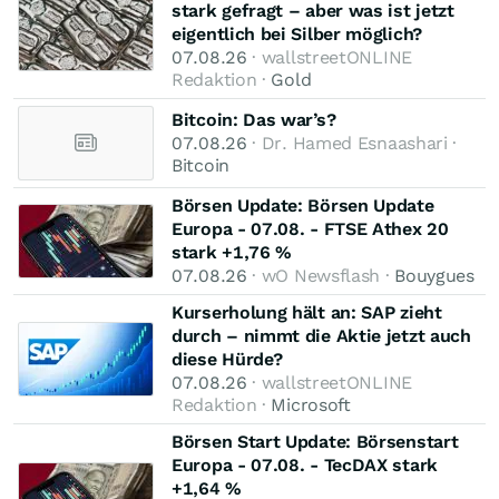
stark gefragt – aber was ist jetzt
eigentlich bei Silber möglich?
07.08.26
· wallstreetONLINE
Redaktion ·
Gold
Bitcoin: Das war’s?
07.08.26
· Dr. Hamed Esnaashari ·
Bitcoin
Börsen Update: Börsen Update
Europa - 07.08. - FTSE Athex 20
stark +1,76 %
07.08.26
· wO Newsflash ·
Bouygues
Kurserholung hält an: SAP zieht
durch – nimmt die Aktie jetzt auch
diese Hürde?
07.08.26
· wallstreetONLINE
Redaktion ·
Microsoft
Börsen Start Update: Börsenstart
Europa - 07.08. - TecDAX stark
+1,64 %