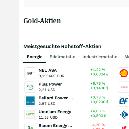
Gold-Aktien
Meistgesuchte Rohstoff-Aktien
Energie
Edelmetalle
Industriemetalle
Me
+1,22
%
NEL ASA
+0,0024
€
0,199400
EUR
+6,76
%
Plug Power
+0,1400
$
2,21
USD
+0,78
%
Ballard Power Systems
+0,0200
$
2,57
USD
+4,65
%
Uranium Energy
+0,500
$
11,26
USD
-4,20
%
Bloom Energy (A)