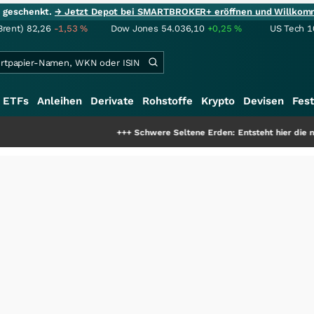
ie geschenkt.
→ Jetzt Depot bei SMARTBROKER+ eröffnen und Willkom
Brent)
82,26
-1,53
%
Dow Jones
54.036,10
+0,25
%
US Tech 1
ETFs
Anleihen
Derivate
Rohstoffe
Krypto
Devisen
Fest
+++
Schwere Seltene Erden: Entsteht hier die nächste Milli