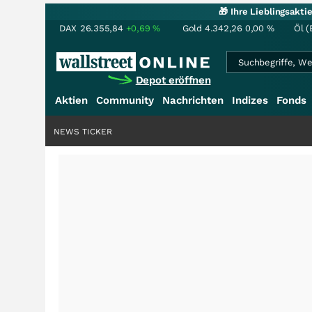
🎁 Ihre Lieblingsakt
DAX
26.355,84
+0,69
%
Gold
4.342,26
0,00
%
Öl (
Depot eröffnen
Aktien
Community
Nachrichten
Indizes
Fonds
NEWS TICKER