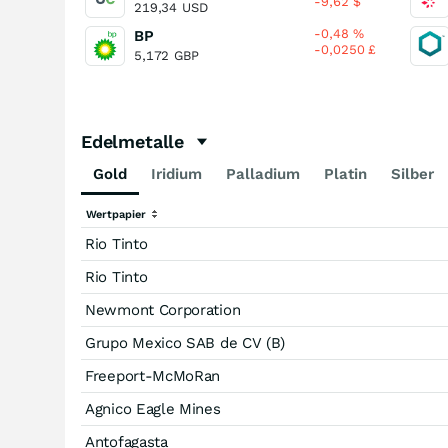
-9,62
$
219,34
USD
-0,48
%
BP
-0,0250
£
5,172
GBP
Edelmetalle
Gold
Iridium
Palladium
Platin
Silber
Wertpapier
Rio Tinto
Rio Tinto
Newmont Corporation
Grupo Mexico SAB de CV (B)
Freeport-McMoRan
Agnico Eagle Mines
Antofagasta