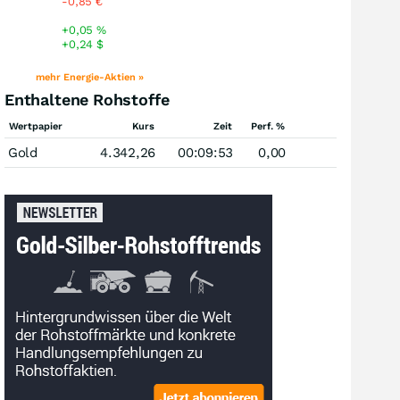
-0,85
€
+0,05
%
+0,24
$
mehr Energie-Aktien »
Enthaltene Rohstoffe
Wertpapier
Kurs
Zeit
Perf. %
Gold
4.342,26
00:09:53
0,00