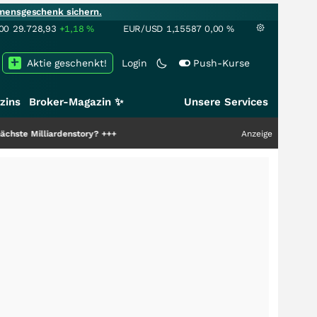
mensgeschenk sichern.
00
29.728,93
+1,18
%
EUR/USD
1,15587
0,00
%
Aktie geschenkt!
Login
Push-Kurse
zins
Broker-Magazin ✨
Unsere Services
ardenstory?
+++
Anzeige