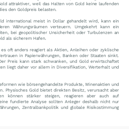
Gold attraktiver, weil das Halten von Gold keine laufenden
dies den Goldpreis belasten.
d international meist in Dollar gehandelt wird, kann ein
nderen Währungsräumen verteuern. Umgekehrt kann ein
iten, bei geopolitischer Unsicherheit oder Turbulenzen an
old als sicherem Hafen.
 es oft anders reagiert als Aktien, Anleihen oder zyklische
 Vertrauen in Papierwährungen, Banken oder Staaten sinkt.
. Der Preis kann stark schwanken, und Gold erwirtschaftet
en liegt daher vor allem in Diversifikation, Werterhalt und
geformen wie börsengehandelte Produkte, Minenaktien und
. Physisches Gold bietet direkten Besitz, verursacht aber
ien können stärker steigen, reagieren aber auch auf
ine fundierte Analyse sollten Anleger deshalb nicht nur
ährungen, Zentralbankpolitik und globale Risikostimmung