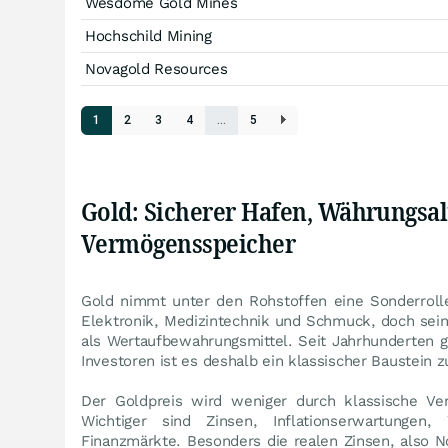
Wesdome Gold Mines
Hochschild Mining
Novagold Resources
1
2
3
4
…
5
Gold: Sicherer Hafen, Währungsal
Vermögensspeicher
Gold nimmt unter den Rohstoffen eine Sonderrolle 
Elektronik, Medizintechnik und Schmuck, doch seine
als Wertaufbewahrungsmittel. Seit Jahrhunderten gi
Investoren ist es deshalb ein klassischer Baustein 
Der Goldpreis wird weniger durch klassische Ver
Wichtiger sind Zinsen, Inflationserwartungen
Finanzmärkte. Besonders die realen Zinsen, also No