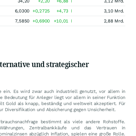
34,20
+2,20
+6,88
3,12 Mrd.
6,0300
+0,2725
+4,73
3,10 Mrd.
7,5850
+0,6900
+10,01
2,88 Mrd.
ternative und strategischer
ein. Es wird zwar auch industriell genutzt, vor allem in
 Bedeutung für Anleger liegt vor allem in seiner Funktion
lt Gold als knapp, beständig und weltweit akzeptiert. Für
zur Diversifikation und Absicherung gegen Unsicherheit.
brauchsnachfrage bestimmt als viele andere Rohstoffe.
, Währungen, Zentralbankkäufe und das Vertrauen in
minalzinsen abzüglich Inflation, spielen eine große Rolle.