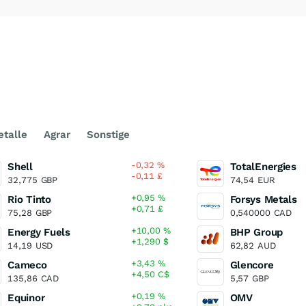
talle
Agrar
Sonstige
-0,32
%
Shell
TotalEnergies
-0,11
£
32,775
GBP
74,54
EUR
+0,95
%
Rio Tinto
Forsys Metals
+0,71
£
75,28
GBP
0,540000
CAD
+10,00
%
Energy Fuels
BHP Group
+1,290
$
14,19
USD
62,82
AUD
+3,43
%
Cameco
Glencore
+4,50
C$
135,86
CAD
5,57
GBP
+0,19
%
Equinor
OMV