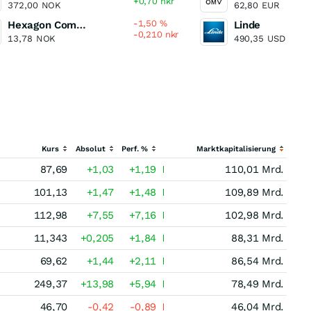
+0,70
nkr
372,00
NOK
62,80
EUR
-1,50
%
Hexagon Composites
Linde
-0,210
nkr
13,78
NOK
490,35
USD
Kurs
Absolut
Perf. %
Marktkapitalisierung
87,69
+1,03
+1,19
110,01 Mrd.
101,13
+1,47
+1,48
109,89 Mrd.
112,98
+7,55
+7,16
102,98 Mrd.
11,343
+0,205
+1,84
88,31 Mrd.
69,62
+1,44
+2,11
86,54 Mrd.
249,37
+13,98
+5,94
78,49 Mrd.
46,70
-0,42
-0,89
46,04 Mrd.