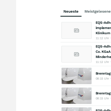
Neueste
Meistgelesene
EQS-Adho
implement
Klinikum 
11:12 Uhr 
EQS-Adho
Co. KGaA
Minderhe
11:12 Uhr 
Brenntag
08:15 Uhr 
Brenntag
08:15 Uhr 
EQS-Adho