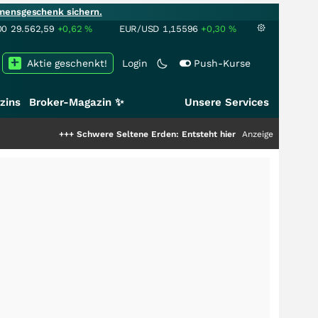
mensgeschenk sichern.
00
29.562,59
+0,62
%
EUR/USD
1,15596
+0,30
%
Aktie geschenkt!
Login
Push-Kurse
zins
Broker-Magazin ✨
Unsere Services
+++
Schwere Seltene Erden: Entsteht hier die nächste Milliardenstory?
Anzeige
++