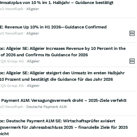
 Umsatzplus von 10 % im 1. Halbjahr – Guidance bestätigt
wO Newsflash ·
Allgeier
 SE: Revenue Up 10% in H1 2026—Guidance Confirmed
wO Newsflash ·
Allgeier
: Allgeier SE: Allgeier Increases Revenue by 10 Percent in the
f of 2026 and Confirms Its Guidance for 2026
EQS Group AG ·
Allgeier
: Allgeier SE: Allgeier steigert den Umsatz im ersten Halbjahr
0 Prozent und bestätigt die Guidance für das Jahr 2026
EQS Group AG ·
Allgeier
 Payment A1M: Versagungsvermerk droht – 2025-Ziele verfehlt
wO Newsflash ·
Deutsche Payment A1M
c: Deutsche Payment A1M SE: Wirtschaftsprüfer avisiert
svermerk für Jahresabschluss 2025 – finanzielle Ziele für 2025
eicht