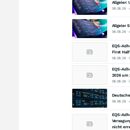
Allgeier:
06.08.26
· 
Allgeier
06.08.26
· 
EQS-Adhoc
First Hal
06.08.26
· 
EQS-Adhoc
2026 um 1
06.08.26
· 
Deutsche
06.08.26
· 
EQS-Adho
Versagung
nicht err