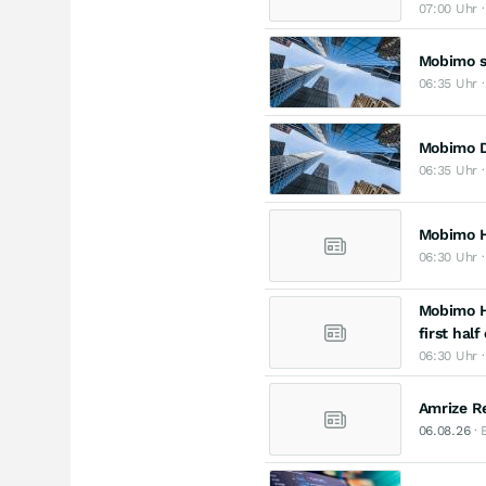
07:00 Uhr 
Mobimo st
06:35 Uhr 
Mobimo D
06:35 Uhr 
Mobimo H
06:30 Uhr 
Mobimo H
first half
06:30 Uhr 
Amrize R
06.08.26
· 