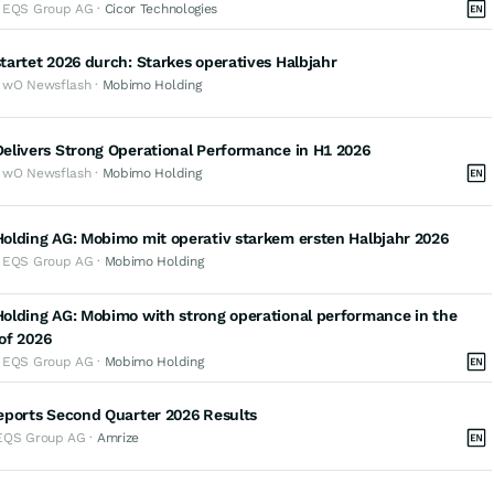
· EQS Group AG ·
Cicor Technologies
artet 2026 durch: Starkes operatives Halbjahr
· wO Newsflash ·
Mobimo Holding
elivers Strong Operational Performance in H1 2026
· wO Newsflash ·
Mobimo Holding
olding AG: Mobimo mit operativ starkem ersten Halbjahr 2026
· EQS Group AG ·
Mobimo Holding
olding AG: Mobimo with strong operational performance in the
 of 2026
· EQS Group AG ·
Mobimo Holding
eports Second Quarter 2026 Results
EQS Group AG ·
Amrize