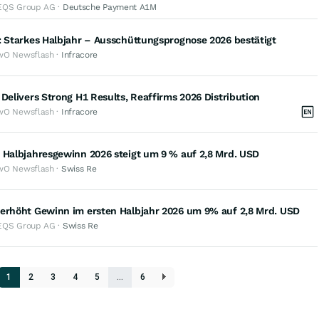
EQS Group AG ·
Deutsche Payment A1M
: Starkes Halbjahr – Ausschüttungsprognose 2026 bestätigt
wO Newsflash ·
Infracore
 Delivers Strong H1 Results, Reaffirms 2026 Distribution
wO Newsflash ·
Infracore
 Halbjahresgewinn 2026 steigt um 9 % auf 2,8 Mrd. USD
wO Newsflash ·
Swiss Re
 erhöht Gewinn im ersten Halbjahr 2026 um 9% auf 2,8 Mrd. USD
EQS Group AG ·
Swiss Re
1
2
3
4
5
…
6