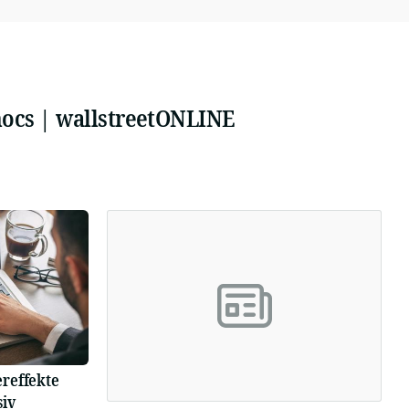
hocs | wallstreetONLINE
reffekte
siv