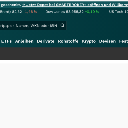
ie geschenkt.
→ Jetzt Depot bei SMARTBROKER+ eröffnen und Willkom
(Brent)
82,32
-1,46
%
Dow Jones
53.955,32
+0,10
%
US Tech 1
ETFs
Anleihen
Derivate
Rohstoffe
Krypto
Devisen
Fest