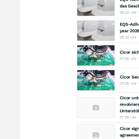
das Gesch
08:10 Uhr 
EQS-Adhoc
year 202
08:10 Uhr 
Cicor sic
07:05 Uhr 
Cicor Sec
07:05 Uhr 
Cicor unt
revolvier
Unterstü
07:00 Uhr 
Cicor sig
agreement