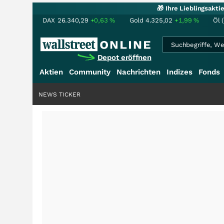
🎁 Ihre Lieblingsakt
DAX
26.340,29
+0,63
%
Gold
4.325,02
+1,99
%
Öl 
Depot eröffnen
Aktien
Community
Nachrichten
Indizes
Fonds
NEWS TICKER