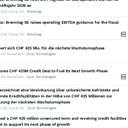
äftsjahr 2026 an
· EQS Group AG ·
Brenntag
: Brenntag SE raises operating EBITDA guidance for the fiscal
6
· EQS Group AG ·
Brenntag
hert sich CHF 425 Mio. für die nächste Wachstumsphase
· wO Newsflash ·
Cicor Technologies
ures CHF 425M Credit Deal to Fuel Its Next Growth Phase
· wO Newsflash ·
Cicor Technologies
erzeichnet eine Vereinbarung über unbesicherte befristete und
ende Kreditfazilitäten in der Höhe von CHF 425 Millionen zur
tzung der nächsten Wachstumsphase
· EQS Group AG ·
Cicor Technologies
ned a CHF 425 million unsecured term and revolving credit facilities
 to support its next phase of growth