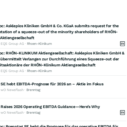
c: Asklepios Kliniken GmbH & Co. KGaA submits request for the
ation of a squeeze-out of the minority shareholders of RHÖN-
Aktiengesellschaft
· EQS Group AG ·
Rhoen-Klinikum
c: RHÖN-KLINIKUM Aktiengesellschaft: Asklepios Kliniken GmbH &
 übermittelt Verlangen zur Durchführung eines Squeeze-out der
itsaktionäre der RHÖN-Klinikum Aktiengesellschaft
· EQS Group AG ·
Rhoen-Klinikum
 SE hebt EBITDA-Prognose für 2026 an – Aktie im Fokus
· wO Newsflash ·
Brenntag
 Raises 2026 Operating EBITDA Guidance—Here’s Why
· wO Newsflash ·
Brenntag
c: Brenntag SE hebt die Prognose für das operative EBITDA für