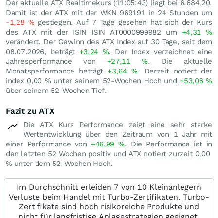
Der aktuelle ATX Realtimekurs (11:05:43) liegt bei 6.684,20.
Damit ist der ATX mit der WKN 969191 in 24 Stunden um
-1,28
%
gestiegen. Auf 7 Tage gesehen hat sich der Kurs
des ATX mit der ISIN ISIN AT0000999982 um
+4,31
%
verändert. Der Gewinn des ATX Index auf 30 Tage, seit dem
08.07.2026, beträgt
+3,24
%
. Der Index verzeichnet eine
Jahresperformance von
+27,11
%
. Die aktuelle
Monatsperformance beträgt
+3,64
%
. Derzeit notiert der
index
0,00
%
unter seinem 52-Wochen Hoch und
+53,06
%
über seinem 52-Wochen Tief.
Fazit zu ATX
Die ATX Kurs Performance zeigt eine sehr starke
Wertentwicklung über den Zeitraum von 1 Jahr mit
einer Performance von
+46,99
%
. Die Performance ist in
den letzten 52 Wochen positiv und ATX notiert zurzeit
0,00
%
unter dem 52-Wochen Hoch.
Im Durchschnitt erleiden 7 von 10 Kleinanlegern
Verluste beim Handel mit Turbo-Zertifikaten. Turbo-
Zertifikate sind hoch risikoreiche Produkte und
nicht für langfristige Anlagestrategien geeignet.