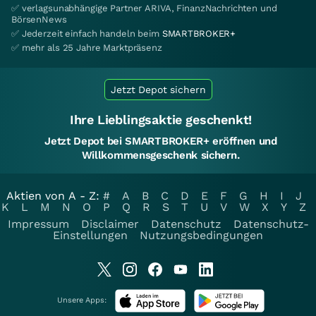
✅ verlagsunabhängige Partner ARIVA, FinanzNachrichten und
BörsenNews
✅ Jederzeit einfach handeln beim
SMARTBROKER+
✅ mehr als 25 Jahre Marktpräsenz
Jetzt Depot sichern
Ihre Lieblingsaktie geschenkt!
Jetzt Depot bei SMARTBROKER+ eröffnen und
Willkommensgeschenk sichern.
Aktien von A - Z:
#
A
B
C
D
E
F
G
H
I
J
K
L
M
N
O
P
Q
R
S
T
U
V
W
X
Y
Z
Impressum
Disclaimer
Datenschutz
Datenschutz-
Einstellungen
Nutzungsbedingungen
Unsere Apps: