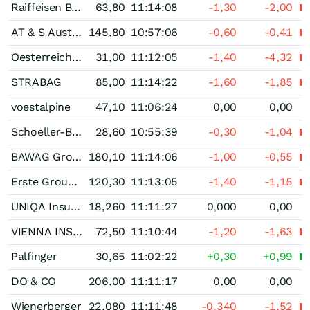
Raiffeisen Bank International
63,80
11:14:08
-1,30
-2,00
AT & S Austria Technologie & Systemtechnik
145,80
10:57:06
-0,60
-0,41
Oesterreichische Post
31,00
11:12:05
-1,40
-4,32
STRABAG
85,00
11:14:22
-1,60
-1,85
voestalpine
47,10
11:06:24
0,00
0,00
Schoeller-Bleckmann Oilfield Equipment
28,60
10:55:39
-0,30
-1,04
BAWAG Group
180,10
11:14:06
-1,00
-0,55
Erste Group Bank
120,30
11:13:05
-1,40
-1,15
UNIQA Insurance Group
18,260
11:11:27
0,000
0,00
VIENNA INSURANCE GROUP Wiener Versicherung Gruppe
72,50
11:10:44
-1,20
-1,63
Palfinger
30,65
11:02:22
+0,30
+0,99
DO & CO
206,00
11:11:17
0,00
0,00
Wienerberger
22,080
11:11:48
-0,340
-1,52