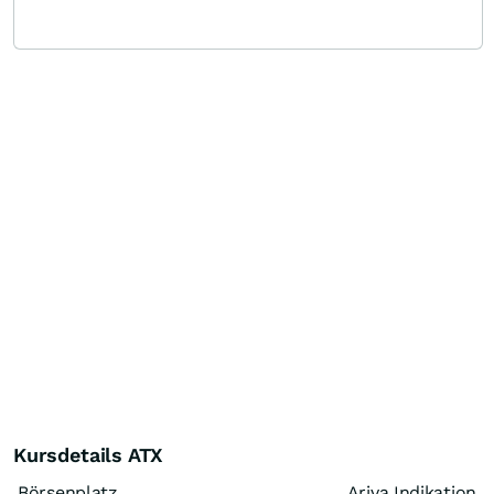
Kursdetails ATX
Börsenplatz
Ariva Indikation