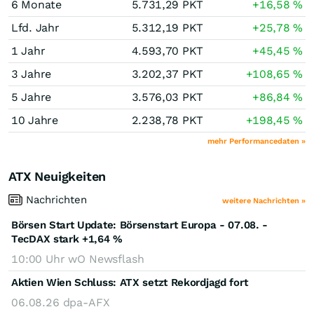
6 Monate
5.731,29
PKT
+16,58
%
Lfd. Jahr
5.312,19
PKT
+25,78
%
1 Jahr
4.593,70
PKT
+45,45
%
3 Jahre
3.202,37
PKT
+108,65
%
5 Jahre
3.576,03
PKT
+86,84
%
10 Jahre
2.238,78
PKT
+198,45
%
mehr Performancedaten »
ATX Neuigkeiten
Nachrichten
weitere Nachrichten »
Börsen Start Update: Börsenstart Europa - 07.08. -
TecDAX stark +1,64 %
10:00 Uhr
wO Newsflash
Aktien Wien Schluss: ATX setzt Rekordjagd fort
06.08.26
dpa-AFX