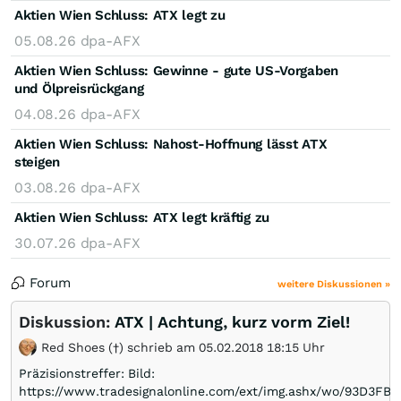
Aktien Wien Schluss: ATX legt zu
05.08.26
dpa-AFX
Aktien Wien Schluss: Gewinne - gute US-Vorgaben
und Ölpreisrückgang
04.08.26
dpa-AFX
Aktien Wien Schluss: Nahost-Hoffnung lässt ATX
steigen
03.08.26
dpa-AFX
Aktien Wien Schluss: ATX legt kräftig zu
30.07.26
dpa-AFX
Forum
weitere Diskussionen »
Diskussion:
ATX | Achtung, kurz vorm Ziel!
Red Shoes (†) schrieb am 05.02.2018 18:15 Uhr
Präzisionstreffer: Bild:
https://www.tradesignalonline.com/ext/img.ashx/wo/93D3FB4