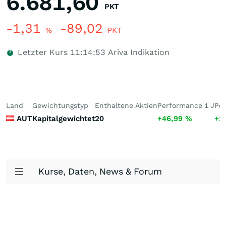
6.681,60
PKT
-1,31
-89,02
%
PKT
Letzter Kurs
11:14:53
Ariva Indikation
Land
Gewichtungstyp
Enthaltene Aktien
Performance 1 J
Per
AUT
Kapitalgewichtet
20
+46,99
%
+1
Kurse, Daten, News & Forum