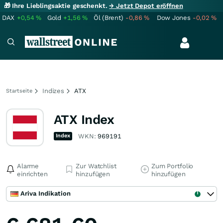
🎁 Ihre Lieblingsaktie geschenkt.
→ Jetzt Depot eröffnen
DAX
+0,54
%
Gold
+1,56
%
Öl (Brent)
-0,86
%
Dow Jones
-0,02
%
Indizes
ATX
Startseite
ATX Index
Index
WKN:
969191
Alarme
Zur Watchlist
Zum Portfolio
einrichten
hinzufügen
hinzufügen
Ariva Indikation