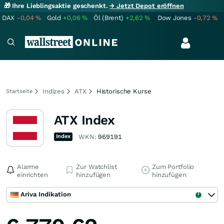
🎁 Ihre Lieblingsaktie geschenkt.
→ Jetzt Depot eröffnen
DAX
-0,04
%
Gold
+0,06
%
Öl (Brent)
+2,62
%
Dow Jones
-0,72
%
Indizes
ATX
Historische Kurse
Startseite
ATX Index
Index
WKN:
969191
Alarme
Zur Watchlist
Zum Portfolio
einrichten
hinzufügen
hinzufügen
Ariva Indikation