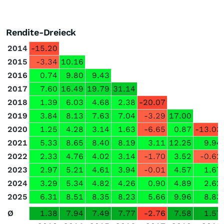
Rendite-Dreieck
2014
-15.20
2015
-3.34
10.16
2016
0.74
9.80
9.43
2017
7.60
16.49
19.79
31.14
2018
1.39
6.03
4.68
2.38
-20.07
2019
3.84
8.13
7.63
7.04
-3.29
17.00
2020
1.25
4.28
3.14
1.63
-6.65
0.87
-13.03
2021
5.33
8.65
8.40
8.19
3.11
12.25
9.94
2022
2.33
4.76
4.02
3.14
-1.70
3.52
-0.62
2023
2.97
5.21
4.61
3.94
-0.01
4.57
1.67
2024
3.29
5.34
4.82
4.26
0.90
4.89
2.62
2025
6.31
8.51
8.35
8.23
5.66
9.96
8.83
Ø
1.38
7.94
7.49
7.77
-2.76
7.58
1.57