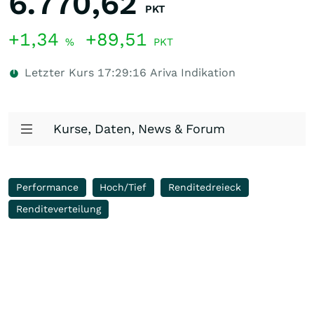
6.770,62
PKT
+1,34
+89,51
%
PKT
Letzter Kurs
17:29:16
Ariva Indikation
Kurse, Daten, News & Forum
Performance
Hoch/Tief
Renditedreieck
Renditeverteilung