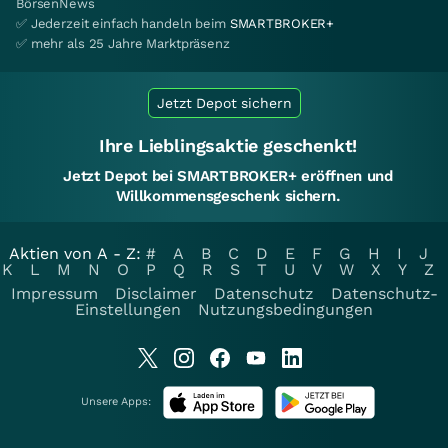
BörsenNews
✅ Jederzeit einfach handeln beim
SMARTBROKER+
✅ mehr als 25 Jahre Marktpräsenz
Jetzt Depot sichern
Ihre Lieblingsaktie geschenkt!
Jetzt Depot bei SMARTBROKER+ eröffnen und
Willkommensgeschenk sichern.
Aktien von A - Z:
#
A
B
C
D
E
F
G
H
I
J
K
L
M
N
O
P
Q
R
S
T
U
V
W
X
Y
Z
Impressum
Disclaimer
Datenschutz
Datenschutz-
Einstellungen
Nutzungsbedingungen
Unsere Apps: