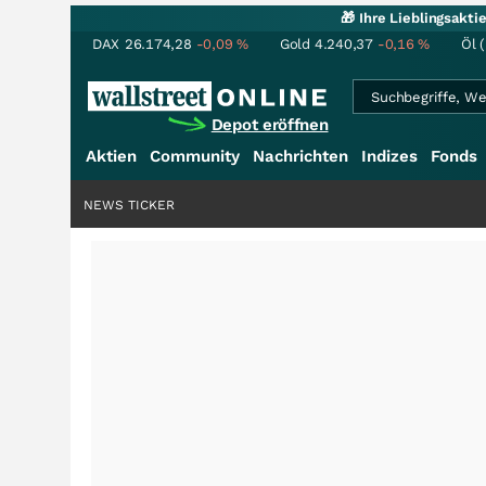
🎁 Ihre Lieblingsakt
DAX
26.174,28
-0,09
%
Gold
4.240,37
-0,16
%
Öl 
Depot eröffnen
Aktien
Community
Nachrichten
Indizes
Fonds
NEWS TICKER