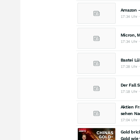
Amazon –
17:34 Uhr 
Micron, 
17:34 Uhr ·
Bastei Lü
17:28 Uhr ·
Der Fall 
17:18 Uhr ·
Aktien Fr
sehen Na
17:04 Uhr 
Gold bric
Gold wie 