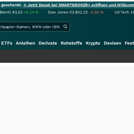
ie geschenkt.
→ Jetzt Depot bei SMARTBROKER+ eröffnen und Willkom
(Brent)
83,52
+5,14
%
Dow Jones
53.901,32
-0,92
%
US Tech 1
ETFs
Anleihen
Derivate
Rohstoffe
Krypto
Devisen
Fest