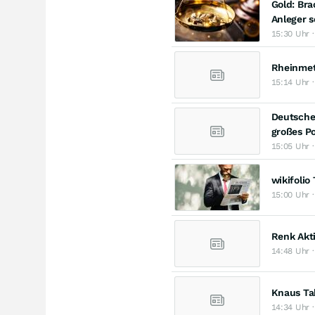
Gold: Bra
Anleger s
15:30 Uhr 
Rheinmeta
15:14 Uhr ·
Deutsche 
großes Po
15:05 Uhr ·
wikifolio
15:00 Uhr ·
Renk Akti
14:48 Uhr ·
Knaus Tab
14:34 Uhr ·