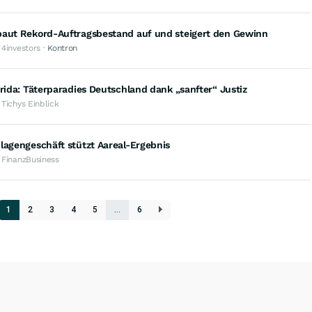
baut Rekord-Auftragsbestand auf und steigert den Gewinn
 4investors ·
Kontron
Frida: Täterparadies Deutschland dank „sanfter“ Justiz
 Tichys Einblick
lagengeschäft stützt Aareal-Ergebnis
 FinanzBusiness
1
2
3
4
5
…
6