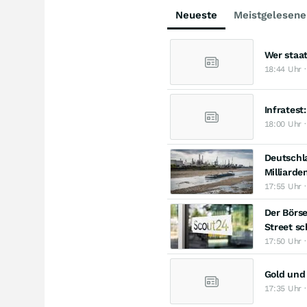
Neueste
Meistgelesene
Wer staat
18:44 Uhr ·
Infratest
18:00 Uhr ·
Deutschl
Milliarde
17:55 Uhr 
Der Börse
Street s
17:50 Uhr 
Gold und
17:35 Uhr ·