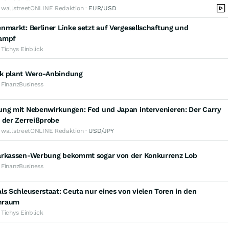
· wallstreetONLINE Redaktion ·
EUR/USD
nmarkt: Berliner Linke setzt auf Vergesellschaftung und
ampf
 Tichys Einblick
k plant Wero-Anbindung
 FinanzBusiness
ung mit Nebenwirkungen: Fed und Japan intervenieren: Der Carry
 der Zerreißprobe
· wallstreetONLINE Redaktion ·
USD/JPY
arkassen-Werbung bekommt sogar von der Konkurrenz Lob
 FinanzBusiness
ls Schleuserstaat: Ceuta nur eines von vielen Toren in den
nraum
 Tichys Einblick