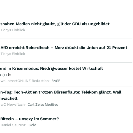
snahen Medien nicht glaubt, gilt der CDU als ungebildet
 Tichys Einblick
: AfD erreicht Rekordhoch – Merz drückt die Union auf 21 Prozent
 Tichys Einblick
and in Krisenmodus: Niedrigwasser kostet Wirtschaft
n
(1)
· wallstreetONLINE Redaktion ·
BASF
n-Tag: Tech-Aktien trotzen Börsenflaute: Telekom glänzt, Wall
chwächelt
· wO Newsflash ·
Carl Zeiss Meditec
 Bitcoin – unsexy im Sommer?
 Daniel Saurenz ·
Gold