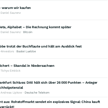
 warum wir kaufen
· Daniel Saurenz
Meta, Alphabet – Die Rechnung kommt später
 Daniel Saurenz ·
Bitcoin
bbe trotzt der Buchflaute und hält am Ausblick fest
 4investors ·
Bastei Luebbe
Sichert – Skandal in Niedersachsen
 Tichys Einblick
ankfurt Schluss: DAX hält sich über 26 000 Punkten – Anleger
chholpotenzial
· Andreas Lipkow ·
Deutsche Telekom
ht aus: Rohstoffmarkt sendet ein explosives Signal: China kauft
verrückt!