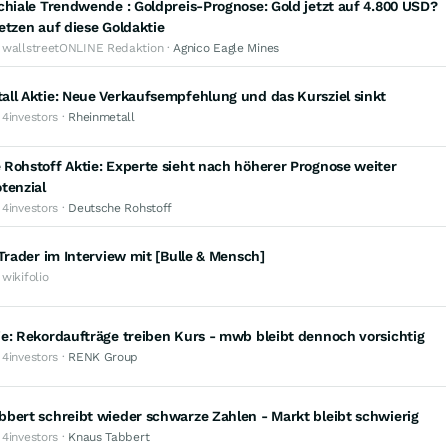
chiale Trendwende : Goldpreis-Prognose: Gold jetzt auf 4.800 USD?
etzen auf diese Goldaktie
· wallstreetONLINE Redaktion ·
Agnico Eagle Mines
ll Aktie: Neue Verkaufsempfehlung und das Kursziel sinkt
 4investors ·
Rheinmetall
Rohstoff Aktie: Experte sieht nach höherer Prognose weiter
tenzial
 4investors ·
Deutsche Rohstoff
 Trader im Interview mit [Bulle & Mensch]
 wikifolio
e: Rekordaufträge treiben Kurs - mwb bleibt dennoch vorsichtig
 4investors ·
RENK Group
bert schreibt wieder schwarze Zahlen - Markt bleibt schwierig
 4investors ·
Knaus Tabbert