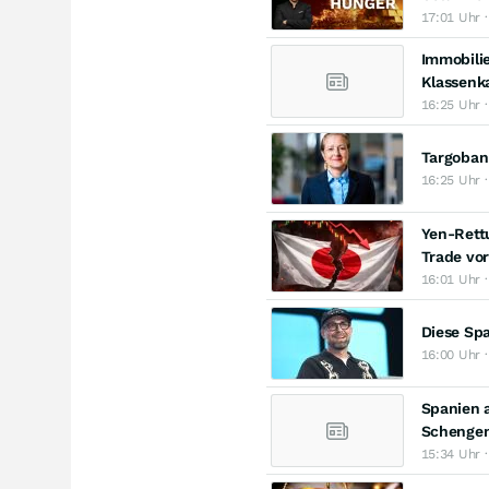
17:01 Uhr 
Immobilie
Klassenk
16:25 Uhr ·
Targoban
16:25 Uhr ·
Yen-Rett
Trade vor
16:01 Uhr 
Diese Sp
16:00 Uhr ·
Spanien a
Schenge
15:34 Uhr ·