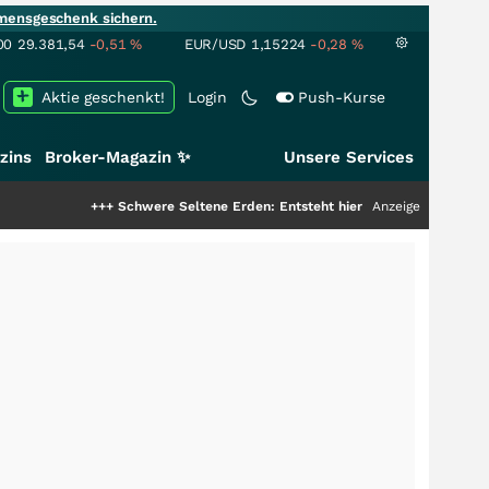
mensgeschenk sichern.
00
29.381,54
-0,51
%
EUR/USD
1,15224
-0,28
%
Aktie geschenkt!
Login
Push-Kurse
zins
Broker-Magazin ✨
Unsere Services
+++
Schwere Seltene Erden: Entsteht hier die nächste Milliardenstory?
Anzeige
+