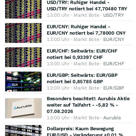
USD/TRY: Ruhiger Handel -
USD/TRY notiert bei 47,70480 TRY
13:00 Uhr · Markt Bote ·
USD/TRY
EUR/CNY: Ruhiger Handel -
EUR/CNY notiert bei 7,78000 CNY
13:00 Uhr · Markt Bote ·
EUR/CNY
EUR/CHF: Seitwärts: EUR/CHF
notiert bei 0,93397 CHF
13:00 Uhr · Markt Bote ·
EUR/CHF
EUR/GBP: Seitwärts: EUR/GBP
notiert bei 0,85785 GBP
13:00 Uhr · Markt Bote ·
EUR/GBP
Besonders beachtet!: Aurubis Aktie
weiter auf Talfahrt - -5,82 % -
07.08.2026
13:00 Uhr · Markt Bote ·
Aurubis
Dollarpreis: Kaum Bewegung
EUR/USD - Veränderung +0,01 %