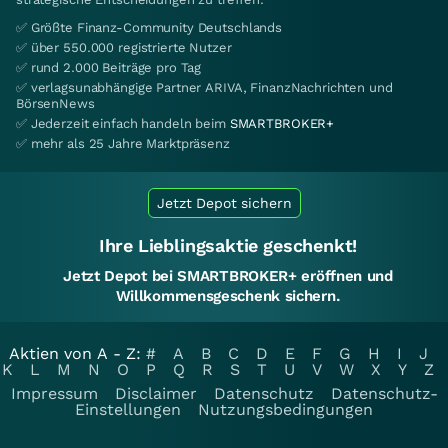
✅ Größte Finanz-Community Deutschlands
✅ über 550.000 registrierte Nutzer
✅ rund 2.000 Beiträge pro Tag
✅ verlagsunabhängige Partner ARIVA, FinanzNachrichten und
BörsenNews
✅ Jederzeit einfach handeln beim
SMARTBROKER+
✅ mehr als 25 Jahre Marktpräsenz
Jetzt Depot sichern
Ihre Lieblingsaktie geschenkt!
Jetzt Depot bei SMARTBROKER+ eröffnen und
Willkommensgeschenk sichern.
Aktien von A - Z:
#
A
B
C
D
E
F
G
H
I
J
K
L
M
N
O
P
Q
R
S
T
U
V
W
X
Y
Z
Impressum
Disclaimer
Datenschutz
Datenschutz-
Einstellungen
Nutzungsbedingungen