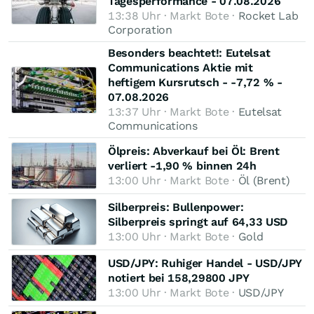
Tagesperformance - 07.08.2026
13:38 Uhr · Markt Bote ·
Rocket Lab
Corporation
Besonders beachtet!: Eutelsat
Communications Aktie mit
heftigem Kursrutsch - -7,72 % -
07.08.2026
13:37 Uhr · Markt Bote ·
Eutelsat
Communications
Ölpreis: Abverkauf bei Öl: Brent
verliert -1,90 % binnen 24h
13:00 Uhr · Markt Bote ·
Öl (Brent)
Silberpreis: Bullenpower:
Silberpreis springt auf 64,33 USD
13:00 Uhr · Markt Bote ·
Gold
USD/JPY: Ruhiger Handel - USD/JPY
notiert bei 158,29800 JPY
13:00 Uhr · Markt Bote ·
USD/JPY