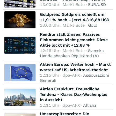
13:00 Uhr · Markt Bote ·
EUR/USD
Goldpreis: Goldpreis schießt um
+1,91 % hoch – jetzt 4.316,88 USD
13:00 Uhr · Markt Bote ·
Gold
Rendite statt Zinsen: Passives
Einkommen leicht gemacht: Diese
Aktie lockt mit +12,68 %
12:46 Uhr · Markt Bote ·
Svenska
Handelsbanken Registered (A)
Aktien Europa: Weiter hoch - Markt
wartet auf US-Arbeitmarktbericht
12:15 Uhr · dpa-AFX ·
Assicurazioni
Generali
Aktien Frankfurt: Freundliche
Tendenz - Klares Dax-Wochenplus
in Aussicht
12:11 Uhr · dpa-AFX ·
Allianz
Umsatzspitzenreiter: Die