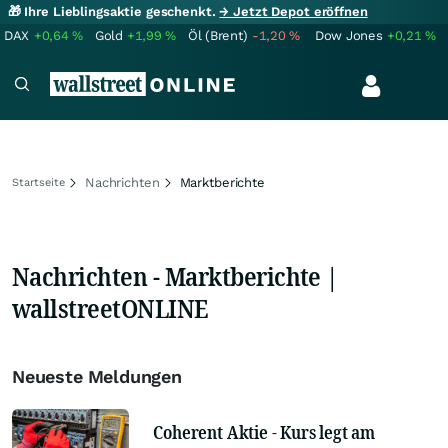
🎁 Ihre Lieblingsaktie geschenkt.
→ Jetzt Depot eröffnen
DAX
+0,64
%
Gold
+1,99
%
Öl (Brent)
-1,20
%
Dow Jones
+0,21
%
Nachrichten
Marktberichte
Startseite
Nachrichten - Marktberichte |
wallstreetONLINE
Neueste Meldungen
Coherent Aktie - Kurs legt am