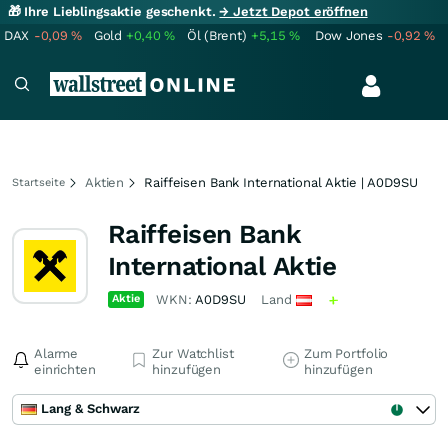
🎁 Ihre Lieblingsaktie geschenkt.
→ Jetzt Depot eröffnen
DAX
-0,09
%
Gold
+0,40
%
Öl (Brent)
+5,15
%
Dow Jones
-0,92
%
Aktien
Raiffeisen Bank International Aktie | A0D9SU
Startseite
Raiffeisen Bank
International Aktie
Aktie
WKN:
A0D9SU
Land
Alarme
Zur Watchlist
Zum Portfolio
einrichten
hinzufügen
hinzufügen
Lang & Schwarz