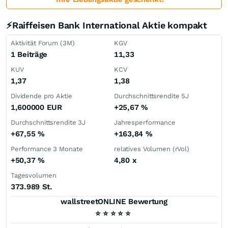
⚡Raiffeisen Bank International Aktie kompakt
Aktivität Forum (3M)
KGV
1 Beiträge
11,33
KUV
KCV
1,37
1,38
Dividende pro Aktie
Durchschnittsrendite 5J
1,600000
EUR
+25,67
%
Durchschnittsrendite 3J
Jahresperformance
+67,55
%
+163,84
%
Performance 3 Monate
relatives Volumen (rVol)
+50,37
%
4,80
x
Tagesvolumen
373.989 St.
wallstreetONLINE Bewertung
⭐
⭐
⭐
⭐
⭐