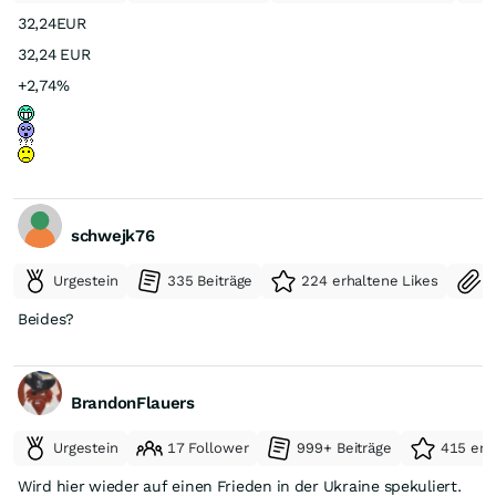
32,24EUR
32,24 EUR
+2,74%
schwejk76
Urgestein
335 Beiträge
224 erhaltene Likes
S
Beides?
BrandonFlauers
Urgestein
17 Follower
999+ Beiträge
415 erh
Wird hier wieder auf einen Frieden in der Ukraine spekuliert.