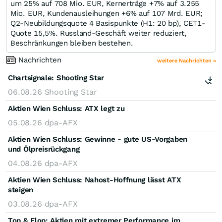
um 25% auf 708 Mio. EUR, Kernerträge +7% auf 3.255
Mio. EUR, Kundenausleihungen +6% auf 107 Mrd. EUR;
Q2-Neubildungsquote 4 Basispunkte (H1: 20 bp), CET1-
Quote 15,5%. Russland-Geschäft weiter reduziert,
Beschränkungen bleiben bestehen.
Nachrichten
weitere Nachrichten »
Chartsignale:
Shooting Star
06.08.26
Shooting Star
Aktien Wien Schluss: ATX legt zu
05.08.26
dpa-AFX
Aktien Wien Schluss: Gewinne - gute US-Vorgaben
und Ölpreisrückgang
04.08.26
dpa-AFX
Aktien Wien Schluss: Nahost-Hoffnung lässt ATX
steigen
03.08.26
dpa-AFX
Top & Flop: Aktien mit extremer Performance im