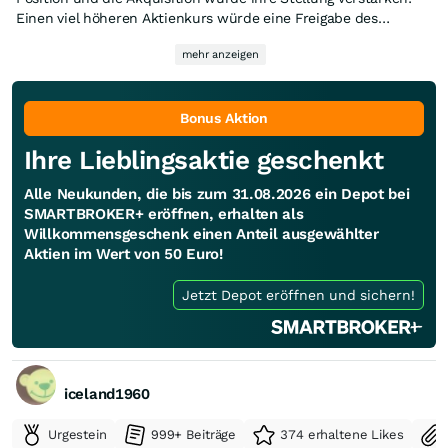
Einen viel höheren Aktienkurs würde eine Freigabe des
Vermögenswerte der RBI in Russland bewirken.
mehr anzeigen
harte Kernkapitalquote (CET1) der RBI liegt ohne Russland bei
ca. 15,5 % und inklusive Russland bei etwa 17,9 % (Stand
Anfang 2026). Die Freigabe würde das Kapitalpolster
schlagartig um Milliarden erhöhen.
Bonus Aktion
Ihre Lieblingsaktie geschenkt
Die RBI schüttet aktuell vorsichtig aus (Vorschlag 1,60 € für
2025). Ein Zugriff auf die in Russland festsitzenden Gewinne
Alle Neukunden, die bis zum 31.08.2026 ein Depot bei
könnte zu hohen Sonderdividenden oder massiven
SMARTBROKER+ eröffnen, erhalten als
Aktienrückkäufen führen.
Willkommensgeschenk einen Anteil ausgewählter
Aktien im Wert von 50 Euro!
Im Falle eines Friedensschlusses und Kapitaltransfers halte ich
Kursziele von über 60,00 € für möglich, was einem Anstieg von
Jetzt Depot eröffnen und sichern!
über 50 % gegenüber dem aktuellen Niveau entsprechen
würde.
iceland1960
Urgestein
999+ Beiträge
374 erhaltene Likes