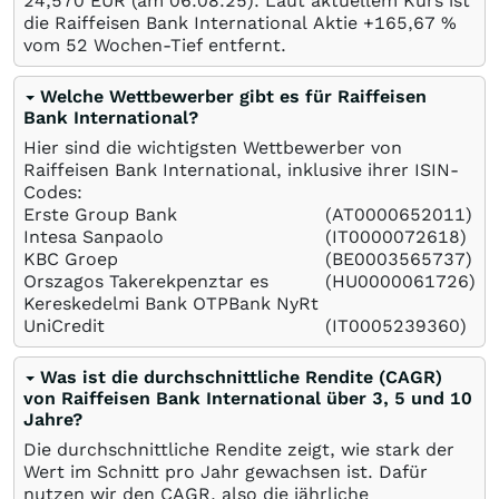
24,570
EUR
(am
06.08.25
). Laut aktuellem Kurs ist
die Raiffeisen Bank International Aktie +165,67
%
vom 52 Wochen-Tief entfernt.
Welche Wettbewerber gibt es für Raiffeisen
Bank International?
Hier sind die wichtigsten Wettbewerber von
Raiffeisen Bank International, inklusive ihrer ISIN-
Codes:
Erste Group Bank
(AT0000652011)
Intesa Sanpaolo
(IT0000072618)
KBC Groep
(BE0003565737)
Orszagos Takerekpenztar es
(HU0000061726)
Kereskedelmi Bank OTPBank NyRt
UniCredit
(IT0005239360)
Was ist die durchschnittliche Rendite (CAGR)
von Raiffeisen Bank International über 3, 5 und 10
Jahre?
Die durchschnittliche Rendite zeigt, wie stark der
Wert im Schnitt pro Jahr gewachsen ist. Dafür
nutzen wir den CAGR, also die jährliche