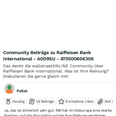
Community Beiträge zu Raiffeisen Bank
International - A0D9SU - AT0000606306
Das denkt die wallstreetONLINE Community über
Raiffeisen Bank International. Was ist Ihre Meinung?
Diskutieren Sie gerne gleich mit!
PaSal
Neuling
16 Beiträge
6 erhaltene Likes
Seit 2
Ja, das ist sicherlich sehr gut. RBI hat im Osteuropa eine starke
Position und die Akquisition würde ihre Stellung verstärken.