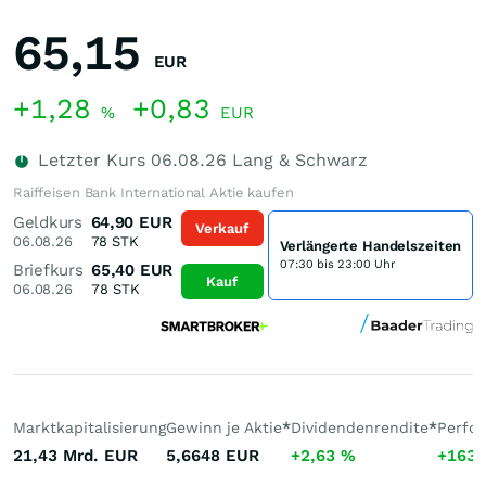
65,15
EUR
+1,28
+0,83
%
EUR
Letzter Kurs
06.08.26
Lang & Schwarz
Raiffeisen Bank International Aktie kaufen
Geldkurs
64,90
EUR
Verkauf
06.08.26
78
STK
Verlängerte Handelszeiten
07:30 bis 23:00 Uhr
Briefkurs
65,40
EUR
Kauf
06.08.26
78
STK
Marktkapitalisierung
Gewinn je Aktie
*
Dividendenrendite
*
Perfo
21,43 Mrd.
EUR
5,6648
EUR
+2,63
%
+163