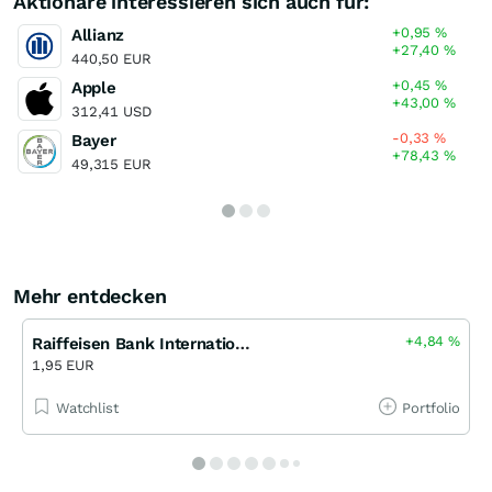
Aktionäre interessieren sich auch für:
+0,95
%
Allianz
+27,40
%
440,50 EUR
+0,45
%
Apple
+43,00
%
312,41 USD
-0,33
%
Bayer
+78,43
%
49,315 EUR
Mehr entdecken
+4,84
%
Raiffeisen Bank International Long 48 bis 06/2027 (EGB)
1,95 EUR
Watchlist
Portfolio