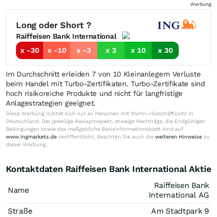
Werbung
Long oder Short ?
Raiffeisen Bank International
x -30
x -10
x -3
x 3
x 10
x 30
Im Durchschnitt erleiden 7 von 10 Kleinanlegern Verluste
beim Handel mit Turbo-Zertifikaten. Turbo-Zertifikate sind
hoch risikoreiche Produkte und nicht für langfristige
Anlagestrategien geeignet.
Diese Werbung richtet sich nur an Personen mit Wohn-/Geschäftssitz in
Deutschland. Der jeweilige Basisprospekt, etwaige Nachträge, die Endgültigen
Bedingungen sowie das maßgebliche Basisinformationsblatt sind auf
www.ingmarkets.de
veröffentlicht. Beachten Sie auch die
weiteren Hinweise
zu
dieser Werbung.
Kontaktdaten Raiffeisen Bank International Aktie
Raiffeisen Bank
Name
International AG
Straße
Am Stadtpark 9