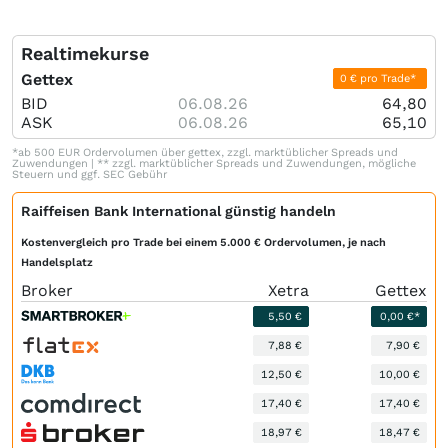
Realtimekurse
Gettex
0 € pro Trade*
BID
06.08.26
64,80
ASK
06.08.26
65,10
*ab 500 EUR Ordervolumen über gettex, zzgl. marktüblicher Spreads und
Zuwendungen | ** zzgl. marktüblicher Spreads und Zuwendungen, mögliche
Steuern und ggf. SEC Gebühr
Raiffeisen Bank International günstig handeln
Kostenvergleich pro Trade bei einem 5.000 € Ordervolumen, je nach
Handelsplatz
Broker
Xetra
Gettex
5,50 €
0,00 €*
7,88 €
7,90 €
12,50 €
10,00 €
17,40 €
17,40 €
18,97 €
18,47 €