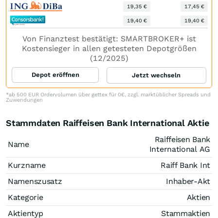
19,35 €
17,45 €
19,40 €
19,40 €
Von Finanztest bestätigt: SMARTBROKER+ ist
Kostensieger in allen getesteten Depotgrößen
(12/2025)
Depot eröffnen
Jetzt wechseln
*ab 500 EUR Ordervolumen über gettex für 0€, zzgl. marktüblicher Spreads und
Zuwendungen
Stammdaten Raiffeisen Bank International Aktie
Raiffeisen Bank
Name
International AG
Kurzname
Raiff Bank Int
Namenszusatz
Inhaber-Akt
Kategorie
Aktien
Aktientyp
Stammaktien