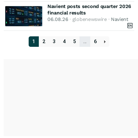
Navient posts second quarter 2026
financial results
06.08.26
· globenewswire ·
Navient
1
2
3
4
5
…
6