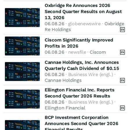
Oxbridge Re Announces 2026
Second Quarter Results on August
13, 2026
06.08.26
· globenewswire ·
Oxbridge
Re Holdings
Ciscom Significantly Improved
Profits in 2026
06.08.26
· newsfile ·
Ciscom
Cannae Holdings, Inc. Announces
Quarterly Cash Dividend of $0.15
06.08.26
· Business Wire (engl.) ·
Cannae Holdings
Ellington Financial Inc. Reports
Second Quarter 2026 Results
06.08.26
· Business Wire (engl.) ·
Ellington Financial
BCP Investment Corporation
Announces Second Quarter 2026
Financial Results