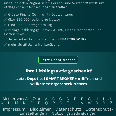
und fundierten Zugang in die Börsen- und Wirtschaftswelt, um
strategische Entscheidungen zu treffen.
✅ Größte Finanz-Community Deutschlands
✅ über 550.000 registrierte Nutzer
✅ rund 2.000 Beiträge pro Tag
✅ verlagsunabhängige Partner ARIVA, FinanzNachrichten und
BörsenNews
✅ Jederzeit einfach handeln beim
SMARTBROKER+
✅ mehr als 25 Jahre Marktpräsenz
Jetzt Depot sichern
Ihre Lieblingsaktie geschenkt!
Jetzt Depot bei SMARTBROKER+ eröffnen und
Willkommensgeschenk sichern.
Aktien von A - Z:
#
A
B
C
D
E
F
G
H
I
J
K
L
M
N
O
P
Q
R
S
T
U
V
W
X
Y
Z
Impressum
Disclaimer
Datenschutz
Datenschutz-
Einstellungen
Nutzungsbedingungen