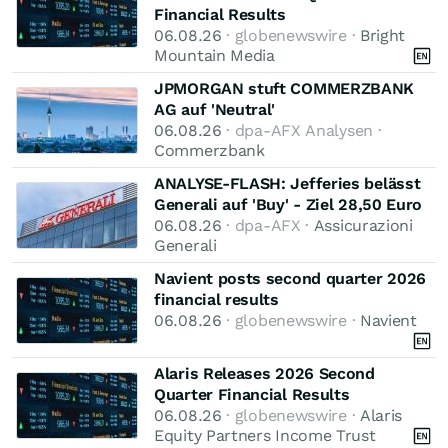
Financial Results
06.08.26
· globenewswire ·
Bright
Mountain Media
JPMORGAN stuft COMMERZBANK
AG auf 'Neutral'
06.08.26
· dpa-AFX Analysen ·
Commerzbank
ANALYSE-FLASH: Jefferies belässt
Generali auf 'Buy' - Ziel 28,50 Euro
06.08.26
· dpa-AFX ·
Assicurazioni
Generali
Navient posts second quarter 2026
financial results
06.08.26
· globenewswire ·
Navient
Alaris Releases 2026 Second
Quarter Financial Results
06.08.26
· globenewswire ·
Alaris
Equity Partners Income Trust