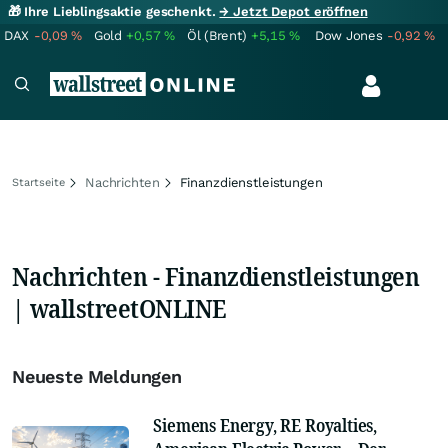
🎁 Ihre Lieblingsaktie geschenkt.
→ Jetzt Depot eröffnen
DAX
-0,09
%
Gold
+0,57
%
Öl (Brent)
+5,15
%
Dow Jones
-0,92
%
Nachrichten
Finanzdienstleistungen
Startseite
Nachrichten - Finanzdienstleistungen
| wallstreetONLINE
Neueste Meldungen
Siemens Energy, RE Royalties,