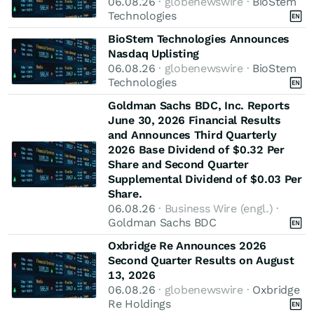
06.08.26
· globenewswire ·
BioStem
Technologies
BioStem Technologies Announces
Nasdaq Uplisting
06.08.26
· globenewswire ·
BioStem
Technologies
Goldman Sachs BDC, Inc. Reports
June 30, 2026 Financial Results
and Announces Third Quarterly
2026 Base Dividend of $0.32 Per
Share and Second Quarter
Supplemental Dividend of $0.03 Per
Share.
06.08.26
· Business Wire (engl.) ·
Goldman Sachs BDC
Oxbridge Re Announces 2026
Second Quarter Results on August
13, 2026
06.08.26
· globenewswire ·
Oxbridge
Re Holdings