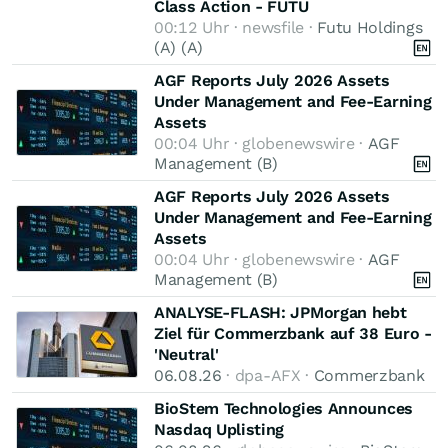
Class Action - FUTU
00:12 Uhr · newsfile ·
Futu Holdings
(A) (A)
AGF Reports July 2026 Assets
Under Management and Fee-Earning
Assets
00:04 Uhr · globenewswire ·
AGF
Management (B)
AGF Reports July 2026 Assets
Under Management and Fee-Earning
Assets
00:04 Uhr · globenewswire ·
AGF
Management (B)
ANALYSE-FLASH: JPMorgan hebt
Ziel für Commerzbank auf 38 Euro -
'Neutral'
06.08.26
· dpa-AFX ·
Commerzbank
BioStem Technologies Announces
Nasdaq Uplisting