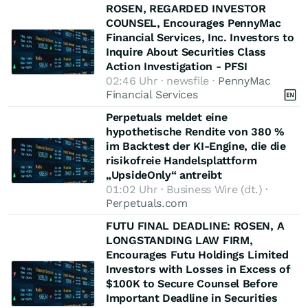
ROSEN, REGARDED INVESTOR
COUNSEL, Encourages PennyMac
Financial Services, Inc. Investors to
Inquire About Securities Class
Action Investigation - PFSI
02:46 Uhr · newsfile ·
PennyMac
Financial Services
Perpetuals meldet eine
hypothetische Rendite von 380 %
im Backtest der KI-Engine, die die
risikofreie Handelsplattform
„UpsideOnly“ antreibt
01:02 Uhr · Business Wire (dt.) ·
Perpetuals.com
FUTU FINAL DEADLINE: ROSEN, A
LONGSTANDING LAW FIRM,
Encourages Futu Holdings Limited
Investors with Losses in Excess of
$100K to Secure Counsel Before
Important Deadline in Securities