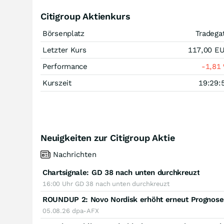
Citigroup Aktienkurs
Börsenplatz
Tradega
Letzter Kurs
117,00
E
Performance
-1,81
Kurszeit
19:29:
Neuigkeiten zur Citigroup Aktie
Nachrichten
Chartsignale:
GD 38 nach unten durchkreuzt
16:00 Uhr
GD 38 nach unten durchkreuzt
ROUNDUP 2: Novo Nordisk erhöht erneut Prognose 
05.08.26
dpa-AFX