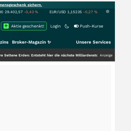
mensgeschenk sichern.
00
29.402,57
-0,43
%
EUR/USD
1,15235
-0,27
%
Aktie geschenkt!
Login
Push-Kurse
zins
Broker-Magazin ✨
Unsere Services
den: Entsteht hier die nächste Milliardenstory?
+++
Anzeige