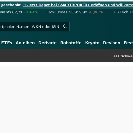
ie geschenkt.
→ Jetzt Depot bei SMARTBROKER+ eröffnen und Willkom
(Brent)
82,21
+3,49
%
Dow Jones
53.919,99
-0,88
%
US Tech 1
ETFs
Anleihen
Derivate
Rohstoffe
Krypto
Devisen
Fest
+++
Schwere Seltene Er