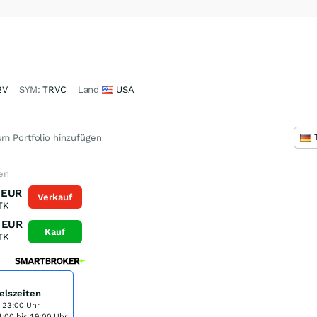
2V
SYM:
TRVC
Land
USA
m Portfolio hinzufügen
fen
EUR
Verkauf
TK
EUR
Kauf
TK
elszeiten
s 23:00 Uhr
:00 bis 19:00 Uhr