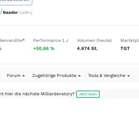
denrendite
*
Performance 1 J
Volumen (heute)
Martktpl
%
+50,66
%
4.674
St.
TGT
Forum
Zugehörige Produkte
Tools & Vergleiche
t hier die nächste Milliardenstory?
Jetzt lesen