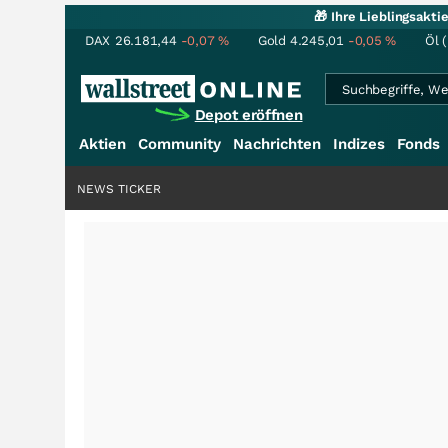
🎁 Ihre Lieblingsakt
DAX
26.181,44
-0,07
%
Gold
4.245,01
-0,05
%
Öl 
Depot eröffnen
Aktien
Community
Nachrichten
Indizes
Fonds
NEWS TICKER