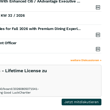
American Airlines and Citi Elevate Premium Travel With Enhanced Citi / AAdvantage Executive World Legend Mastercard
) KW 32 / 2026
Citi and Mastercard Expand The Curated Table Series for Fall 2026 with Premium Dining Experiences
nt Officer
weitere Diskussionen »
 - Lifetime License zu
3460/board/20260805071541-
g Good LuckChartier
Jetzt mitdiskutieren