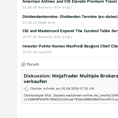
03.08.26
Business Wire (engl.)
Dividendentermine: Dividenden Termine (ex-dates
03.08.26
Markt Bote
30.07.26
Business Wire (engl.)
Investor Pointe Names Manfredi Bargioni Chief Clie
29.07.26
newsfile
Forum
Diskussion:
NinjaTrader Multiple Brokers
verkaufen
Chartier schrieb am 05.08.2026 07:15 Uhr
Chartanalyse Bild: //assets.wallstreet-online.de/_media/2
c1158849f54dfb790e5151db1ab752eb2896348e57ace4fcd.pn