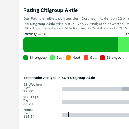
Rating Citigroup Aktie
Das Rating ermittelt sich aus dem Durchschnitt der von 22 A
Die
Citigroup Aktie
wird aktuell von 22 Analysten bewertet. Das
USD. Davon empfehlen 74 % Kaufen, 28 % Halten und 0 % Verka
Rating: 4,18
A
Strongbuy
Buy
Hold
Sell
Strongsell
Technische Analyse in EUR Citigroup Aktie
52 Wochen
Tief
77,87
200 Tage
Tief
88,29
Heute
Tief
116,84