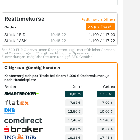
Realtimekurse
Realtimekurs öffnen
0 € pro Trade*
Gettex
Stück /
BID
19:45:22
1.100
/
117,00
Stück /
ASK
19:45:22
1.100
/
117,22
*ab 500 EUR Ordervolumen über gettex, zzgl. marktüblicher Spreads
und Zuwendungen | ** zzgl. marktüblicher Spreads und
Zuwendungen, mögliche Steuern und ggf. SEC Gebühr
Citigroup günstig handeln
Kostenvergleich pro Trade bei einem 5.000 € Ordervolumen, je
nach Handelsplatz
Broker
Xetra
Gettex
5,50 €
0,00 €*
7,88 €
7,90 €
12,50 €
10,00 €
17,40 €
17,40 €
18,97 €
18,47 €
19,35 €
17,45 €