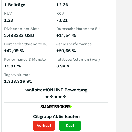
1 Beiträge
12,36
KUV
KCV
1,29
-3,21
Dividende pro Aktie
Durchschnittsrendite 5J
2,493333
USD
+14,54
%
Durchschnittsrendite 3J
Jahresperformance
+42,09
%
+50,66
%
Performance 3 Monate
relatives Volumen (rVol)
+9,81
%
8,94
x
Tagesvolumen
1.328.316 St.
wallstreetONLINE Bewertung
⭐
⭐
⭐
⭐
⭐
Citigroup
Aktie kaufen
Verkauf
Kauf