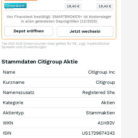
19,40 €
19,40 €
Von Finanztest bestätigt: SMARTBROKER+ ist Kostensieger
in allen getesteten Depotgrößen (12/2025)
Depot eröffnen
Jetzt wechseln
*ab 500 EUR Ordervolumen über gettex für 0€, zzgl. marktüblicher
Spreads und Zuwendungen
Stammdaten Citigroup Aktie
Name
Citigroup Inc
Kurzname
Citigroup
Namenszusatz
Registered Shs
Kategorie
Aktien
Aktientyp
Stammaktien
WKN
A1H92V
ISIN
US1729674242