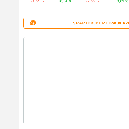
-1,81
%
+8,54
%
-2,85
%
+9,81
%
🎁
SMARTBROKER+ Bonus Aktion