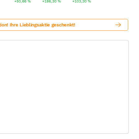
+50,66
%
+186,30
%
+103,30
%
! Ihre Lieblingsaktie geschenkt!