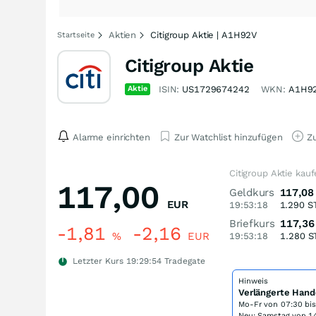
Aktien
Citigroup Aktie | A1H92V
Startseite
Citigroup Aktie
Aktie
ISIN:
US1729674242
WKN:
A1H9
Alarme einrichten
Zur Watchlist hinzufügen
Zu
Citigroup Aktie kau
117,00
Geldkurs
117,08
EUR
19:53:18
1.290
S
Briefkurs
117,36
-1,81
-2,16
%
EUR
19:53:18
1.280
S
Letzter Kurs
19:29:54
Tradegate
Hinweis
Verlängerte Hand
Mo-Fr von
07:30 bi
Neu: Samstag von 14