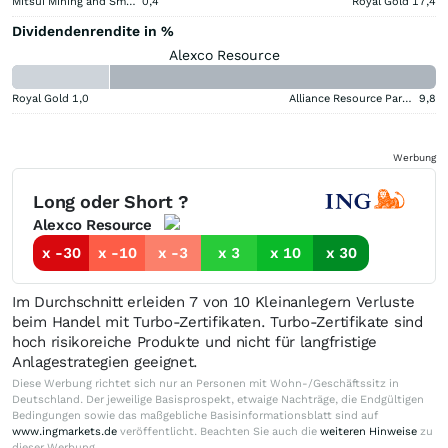
Mitsui Mining and Smelting Company
0,4
Royal Gold
17,4
Dividendenrendite in %
Alexco Resource
Royal Gold
1,0
Alliance Resource Partners
9,8
Werbung
Long oder Short ?
Alexco Resource
x -30
x -10
x -3
x 3
x 10
x 30
Im Durchschnitt erleiden 7 von 10 Kleinanlegern Verluste
beim Handel mit Turbo-Zertifikaten. Turbo-Zertifikate sind
hoch risikoreiche Produkte und nicht für langfristige
Anlagestrategien geeignet.
Diese Werbung richtet sich nur an Personen mit Wohn-/Geschäftssitz in
Deutschland. Der jeweilige Basisprospekt, etwaige Nachträge, die Endgültigen
Bedingungen sowie das maßgebliche Basisinformationsblatt sind auf
www.ingmarkets.de
veröffentlicht. Beachten Sie auch die
weiteren Hinweise
zu
dieser Werbung.