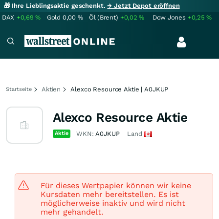
🎁 Ihre Lieblingsaktie geschenkt.
→ Jetzt Depot eröffnen
DAX
+0,69
%
Gold
0,00
%
Öl (Brent)
+0,02
%
Dow Jones
+0,25
%
Aktien
Alexco Resource Aktie | A0JKUP
Startseite
Alexco Resource Aktie
Aktie
WKN:
A0JKUP
Land
Für dieses Wertpapier können wir keine
Kursdaten mehr bereitstellen. Es ist
möglicherweise inaktiv und wird nicht
mehr gehandelt.