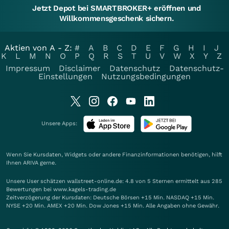
Jetzt Depot bei SMARTBROKER+ eröffnen und
Willkommensgeschenk sichern.
Aktien von A - Z:
#
A
B
C
D
E
F
G
H
I
J
K
L
M
N
O
P
Q
R
S
T
U
V
W
X
Y
Z
Impressum
Disclaimer
Datenschutz
Datenschutz-
Einstellungen
Nutzungsbedingungen
Unsere Apps:
Wenn Sie Kursdaten, Widgets oder andere Finanzinformationen benötigen, hilft
Ihnen
ARIVA
gerne.
Unsere User schätzen wallstreet-online.de: 4.8 von 5 Sternen ermittelt aus 285
Bewertungen bei www.kagels-trading.de
Zeitverzögerung der Kursdaten: Deutsche Börsen +15 Min. NASDAQ +15 Min.
NYSE +20 Min. AMEX +20 Min. Dow Jones +15 Min. Alle Angaben ohne Gewähr.