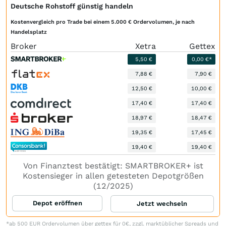
Deutsche Rohstoff günstig handeln
Kostenvergleich pro Trade bei einem 5.000 € Ordervolumen, je nach
Handelsplatz
Broker
Xetra
Gettex
5,50 €
0,00 €*
7,88 €
7,90 €
12,50 €
10,00 €
17,40 €
17,40 €
18,97 €
18,47 €
19,35 €
17,45 €
19,40 €
19,40 €
Von Finanztest bestätigt: SMARTBROKER+ ist
Kostensieger in allen getesteten Depotgrößen
(12/2025)
Depot eröffnen
Jetzt wechseln
*ab 500 EUR Ordervolumen über gettex für 0€, zzgl. marktüblicher Spreads und