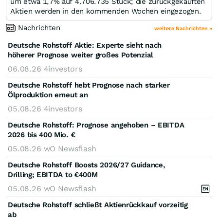
um etwa 1,7% auf 4.706.735 Stück; die zurückgekauften
Aktien werden in den kommenden Wochen eingezogen.
Nachrichten
weitere Nachrichten »
Deutsche Rohstoff Aktie: Experte sieht nach
höherer Prognose weiter großes Potenzial
06.08.26
4investors
Deutsche Rohstoff hebt Prognose nach starker
Ölproduktion erneut an
05.08.26
4investors
Deutsche Rohstoff: Prognose angehoben – EBITDA
2026 bis 400 Mio. €
05.08.26
wO Newsflash
Deutsche Rohstoff Boosts 2026/27 Guidance,
Drilling; EBITDA to €400M
05.08.26
wO Newsflash
Deutsche Rohstoff schließt Aktienrückkauf vorzeitig
ab