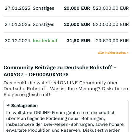
27.01.2025
27.01.2025
Sonstiges
20,000
EUR
520.000,00
EUR
27.01.2025
27.01.2025
Sonstiges
20,000
EUR
520.000,00
EUR
30.12.2024
30.12.2024
Insiderkauf
31,80
EUR
20.670,00
EUR
alle Insidertrades »
Community Beiträge zu Deutsche Rohstoff -
A0XYG7 - DE000A0XYG76
Das denkt die wallstreetONLINE Community über
Deutsche Rohstoff. Was ist Ihre Meinung? Diskutieren
Sie gerne gleich mit!
✧ Schlagzeilen
Im wallstreetONLINE-Forum geht es um die deutlich
über Plan liegende Förderung neuer Bohrungen,
insbesondere der Drei-Meilen-Bohrungen, sowie höhere
erwartete Produktion und Reserven. Diskutiert werden