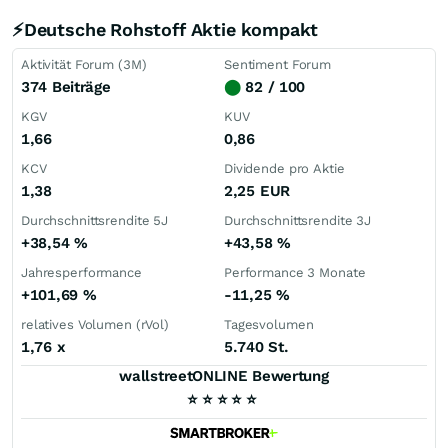
⚡Deutsche Rohstoff Aktie kompakt
Aktivität Forum (3M)
Sentiment Forum
374 Beiträge
⬤
82 / 100
KGV
KUV
1,66
0,86
KCV
Dividende pro Aktie
1,38
2,25
EUR
Durchschnittsrendite 5J
Durchschnittsrendite 3J
+38,54
%
+43,58
%
Jahresperformance
Performance 3 Monate
+101,69
%
-11,25
%
relatives Volumen (rVol)
Tagesvolumen
1,76
x
5.740 St.
wallstreetONLINE Bewertung
⭐
⭐
⭐
⭐
⭐