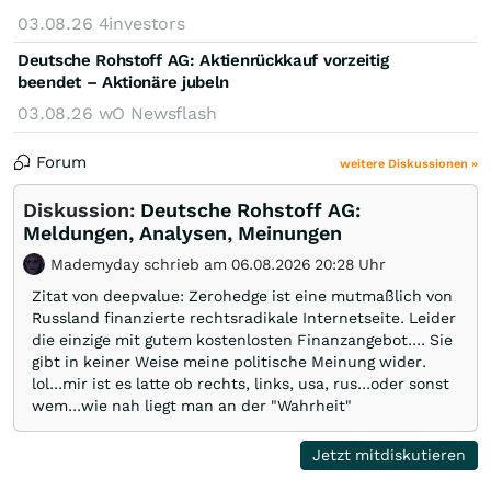
03.08.26
4investors
Deutsche Rohstoff AG: Aktienrückkauf vorzeitig
beendet – Aktionäre jubeln
03.08.26
wO Newsflash
Forum
weitere Diskussionen »
Diskussion:
Deutsche Rohstoff AG:
Meldungen, Analysen, Meinungen
Mademyday schrieb am 06.08.2026 20:28 Uhr
Zitat von deepvalue: Zerohedge ist eine mutmaßlich von
Russland finanzierte rechtsradikale Internetseite. Leider
die einzige mit gutem kostenlosten Finanzangebot.... Sie
gibt in keiner Weise meine politische Meinung wider.
lol...mir ist es latte ob rechts, links, usa, rus...oder sonst
wem...wie nah liegt man an der "Wahrheit"
Jetzt mitdiskutieren