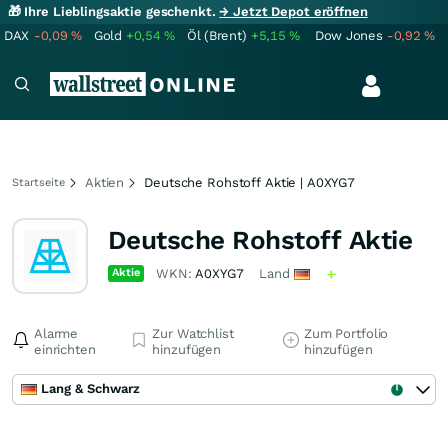
🎁 Ihre Lieblingsaktie geschenkt.
→ Jetzt Depot eröffnen
DAX
-0,09
%
Gold
+0,54
%
Öl (Brent)
+5,15
%
Dow Jones
-0,92
%
Aktien
Deutsche Rohstoff Aktie | A0XYG7
Startseite
Deutsche Rohstoff Aktie
Aktie
WKN:
A0XYG7
Land
Alarme
Zur Watchlist
Zum Portfolio
einrichten
hinzufügen
hinzufügen
Lang & Schwarz