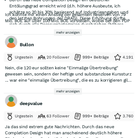
Entölungsgrad erreicht wird (d.h. höhere Ausbeute, ich
schätze so 20 bis 30% basierend auf Industrieangaben und
Ich könnte mir einen Anstieg der gesamten Reserven von 79
den letzten Bohrungen der DRAG). Diese Erhöhung dürfte
Mio. BOE auf über 100 Mio. BOE vorstellen, wobei bei den PDP
sich durch alle Reservenkategorien durchziehen (höhere
der Anstieg am stärksten sein sollte.
Type Curve).
mehr anzeigen
Durch die vielen Bohrungen nicht nur die PDP Reserven (d.h.
die schon produzierenden) sondern auch die proven und
Bullon
probable Reserves hoch gehen dürften (u.a. sollen ja auch im
westlichen Gebiet ganz neue Gegenden erstmal erkundet
Urgestein
20 Follower
999+ Beiträge
4.191 e
werden mit einer Bohrung).
Nein, die 120 eur sollten keine "Einmalige Übertreibung"
gewesen sein, sondern der heftige und substanzlose Kurssturz
... war eine "einmalige Übertreibung", die es zu korrigieren gilt
....
mehr anzeigen
deepvalue
Urgestein
63 Follower
999+ Beiträge
3.760 e
Ja das sind extrem gute Nachrichten. Durch das neue
Completion Design hat man anscheinend deutlich höhere