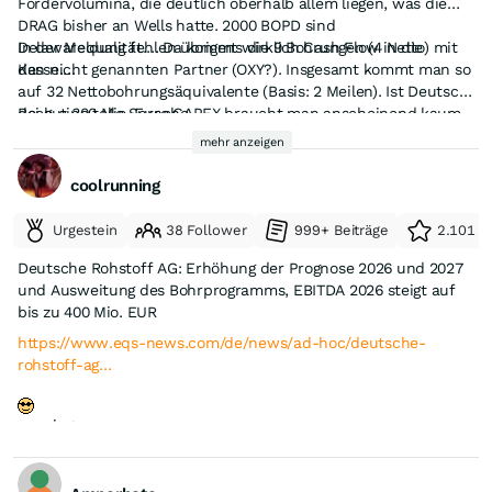
Fördervolumina, die deutlich oberhalb allem liegen, was die
DRAG bisher an Wells hatte. 2000 BOPD sind
Delawarequalität.... Da kommt wirklich Cash Flow in die
In der Meldung fehlen übrigens die 9 Bohrungen (4 Netto) mit
Kasse....
den nicht genannten Partner (OXY?). Insgesamt kommt man so
auf 32 Nettobohrungsäquivalente (Basis: 2 Meilen). Ist Deutsch
Bei gut 300 Mio. Euro CAPEX braucht man anscheinend kaum
doch eine tolle Sprache....
noch Infrastrukturcapex (Wasserresevoire etc.) wie in den
mehr anzeigen
Vorjahren. Fast alles geht in direkt produktive Wells.... Die
angepeilte Produktion von 24.000 bis 26.000 BOEPD im 2. HJ
coolrunning
halte ich für ziemlich konservativ. In der Spitze dürfte die
Dann noch Almonty-Aktienkurs hoch (ich bin mal gespannt
Produktion m.E. auf 30.000 BOEPD steigen. Ich bin mal
wann die noch verbleibenden 10 oder 11 Mio. Stück verkauft
Urgestein
38 Follower
999+ Beiträge
2.101 e
gespannt, ob man im nächsten Jahr weiter soviel investiert,
werden.
dass man dieses Niveau halten kann.
Deutsche Rohstoff AG: Erhöhung der Prognose 2026 und 2027
Läuft
und Ausweitung des Bohrprogramms, EBITDA 2026 steigt auf
bis zu 400 Mio. EUR
https://www.eqs-news.com/de/news/ad-hoc/deutsche-
rohstoff-ag…
running