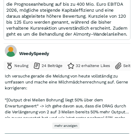
die Prognoseanhebung auf bis zu 400 Mio. Euro EBITDA
2026, mögliche steigende Kapital­effizienz und eine
daraus abgeleitete höhere Bewertung. Kursziele von 120
bis 125 Euro werden genannt, während die bisher
verhaltene Kursreaktion unverständlich erscheint. Zudem
geht es um die Behandlung der Almonty-Wandelanleihen.
WeedySpeedy
Neuling
24 Beiträge
32 erhaltene Likes
Seit 
Ich versuche gerade die Meldung von heute vollständig zu
umfassen und mache eine Milchmädchenrechnung auf. Gerne
korrigieren:
“[Output drei Meilen Bohrung] liegt 50% über dem
Erwartungswert“ -> ich gehe davon aus, dass die DRAG durch
die Verlängerung von 2 auf 3 Meilen bereits 50% mehr Output
als zuvor erwartet hat und wir jetzt sogar nochmal 50% mehr
Laut Gemini hat kostet eine 3-Meilen-Bohrung nur 40% mehr
sehen —> 150%*150%=225% Output
mehr anzeigen
als eine 2-Meilen-Bohrung (Fixkostendegression). Zusätzlich