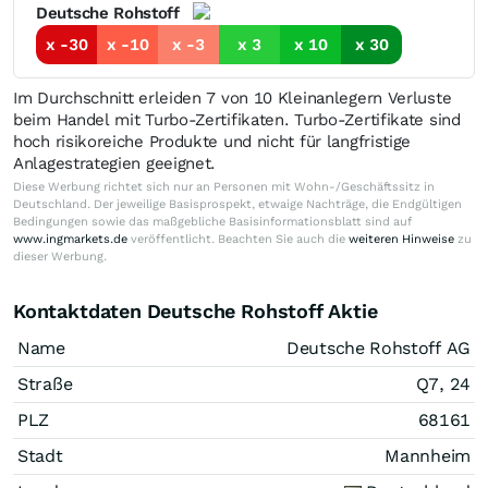
Deutsche Rohstoff
x -30
x -10
x -3
x 3
x 10
x 30
Im Durchschnitt erleiden 7 von 10 Kleinanlegern Verluste
beim Handel mit Turbo-Zertifikaten. Turbo-Zertifikate sind
hoch risikoreiche Produkte und nicht für langfristige
Anlagestrategien geeignet.
Diese Werbung richtet sich nur an Personen mit Wohn-/Geschäftssitz in
Deutschland. Der jeweilige Basisprospekt, etwaige Nachträge, die Endgültigen
Bedingungen sowie das maßgebliche Basisinformationsblatt sind auf
www.ingmarkets.de
veröffentlicht. Beachten Sie auch die
weiteren Hinweise
zu
dieser Werbung.
Kontaktdaten Deutsche Rohstoff Aktie
Name
Deutsche Rohstoff AG
Straße
Q7, 24
PLZ
68161
Stadt
Mannheim