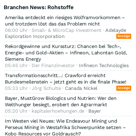
Kontrolle über SoH und gib ihnen Geld und man hat
Branchen News: Rohstoffe
mittel/langfristig einen Endloskrieg im Nahen Osten, was über
Trump kann seine TACOs so lange machen so lang die Märkte
Zeit die Energieinfrastruktur in der Region stark gefährdet und
mitspielen (vor allem die US-Staatsanleihen, was der
Amerika entdeckt ein riesiges Wolframvorkommen –
zur selben Situation wie aktuell führt, trotz Super-TACO.
Hauptgrund ist, warum Bessent bei jeder Gelegenheit Öl
und trotzdem löst das das Problem nicht
shortet), doch wenn die erhoffte Wirkung anfängt
06:00 Uhr · Small- & MicroCap Investment ·
Adelayde
auszubleiben, wird eine richtige Entscheidung erzwungen
Exploration Incorporation
Anzeige
An den Zensur-Bot von Wallstreet-online:
werden. Iran weiss das und hält an seiner Strategie fest.
Rekordgewinne und Kurssturz: Chancen bei Tech-,
Dieser Kommentar von mir bezieht sich auch auf die DRAG-
Energie- und Gold-Aktien – Infineon, Lahontan Gold,
Aktie, da er direkte Implikationen für den Ölpreis darstellt,
Siemens Energy
welcher wiederum wichtig für die Ertragskraft der DRAG ist.
05:45 Uhr · Der Finanzinvestor ·
Bitte nicht löschen. Danke.
Infineon Technologies
Transformationsschritt...: Crawford erreicht
Bundesmeilenstein – jetzt geht es in die finale Phase!
05:33 Uhr · Jörg Schulte ·
Canada Nickel
Anzeige
Bayer, MustGrow Biologics und Nutrien: Wer den
Welthunger besiegt, erobert den Agrarmarkt
05:20 Uhr · kapitalerhoehungen.de ·
Bayer
Im Westen viel Neues: Wie Endeavour Mining und
Perseus Mining in Westafrika Schwerpunkte setzen –
Kobo Resources vor Goldrausch?