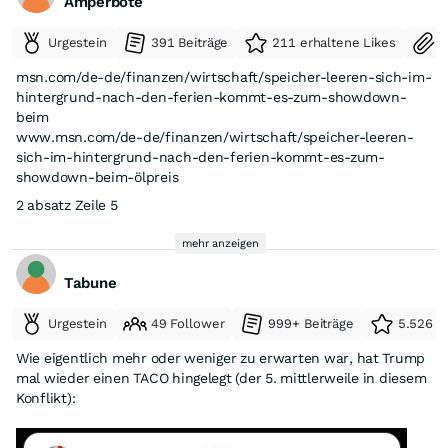
Amperbote
Urgestein
391 Beiträge
211 erhaltene Likes
S
msn.com/de-de/finanzen/wirtschaft/speicher-leeren-sich-im-
hintergrund-nach-den-ferien-kommt-es-zum-showdown-
beim
www.msn.com/de-de/finanzen/wirtschaft/speicher-leeren-
sich-im-hintergrund-nach-den-ferien-kommt-es-zum-
showdown-beim-ölpreis
2 absatz Zeile 5
Artikel von Matthias Hochstätter03.08.2026
mehr anzeigen
Die Vereinigten Staaten verfügen aktuell über 308 Millionen
Tabune
Barrel Rohöl in ihrer strategischen Erdölreserve. Das sind nur
mehr 43 Prozent der Gesamtkapazität – der niedrigste Stand
Urgestein
49 Follower
999+ Beiträge
5.526 e
seit 1983.US-Präsident Donald Trump nutzt die Öl-Reserven
seit Monaten, um auf dem heimischen Markt die Benzinpreise
Wie eigentlich mehr oder weniger zu erwarten war, hat Trump
zu dämpfen. Und um mit
Exporten die Nachfrage aus der EU
mal wieder einen TACO hingelegt (der 5. mittlerweile in diesem
zu decken
. Beide Nutzungswege sind jedoch endlich.Das hat
Konflikt):
zwei Gründe. Erstens: Der US-Kongress hat die Mindestgrenze
für die Reserven bei rund 250 Millionen Barrel festgelegt.
Zweitens: Je weiter sich die Öl-Lager in Texas und Louisiana