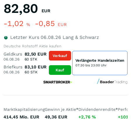
82,80
EUR
-1,02
-0,85
%
EUR
Letzter Kurs
06.08.26
Lang & Schwarz
Deutsche Rohstoff Aktie kaufen
Geldkurs
82,50
EUR
Verkauf
06.08.26
60
STK
Verlängerte Handelszeiten
07:30 bis 23:00 Uhr
Briefkurs
83,10
EUR
Kauf
06.08.26
60
STK
Marktkapitalisierung
Gewinn je Aktie
*
Dividendenrendite
*
Perfo
414,45 Mio.
EUR
49,36
EUR
+2,76
%
+101