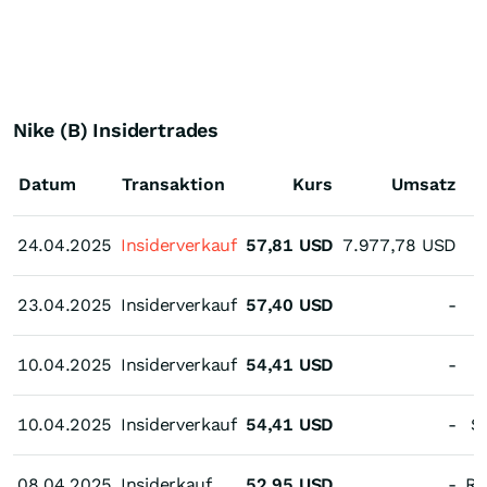
Nike (B) Insidertrades
Datum
Transaktion
Kurs
Umsatz
24.04.2025
24.04.2025
Insiderverkauf
57,81
USD
7.977,78
USD
23.04.2025
23.04.2025
Insiderverkauf
57,40
USD
-
10.04.2025
10.04.2025
Insiderverkauf
54,41
USD
-
10.04.2025
10.04.2025
Insiderverkauf
54,41
USD
-
S
08.04.2025
08.04.2025
Insiderkauf
52,95
USD
-
Ro