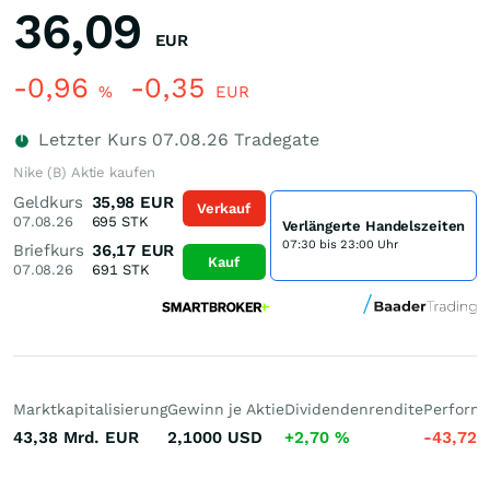
36,09
EUR
-0,96
-0,35
%
EUR
Letzter Kurs
07.08.26
Tradegate
Nike (B) Aktie kaufen
Geldkurs
35,98
EUR
Verkauf
07.08.26
695
STK
Verlängerte Handelszeiten
07:30 bis 23:00 Uhr
Briefkurs
36,17
EUR
Kauf
07.08.26
691
STK
Marktkapitalisierung
Gewinn je Aktie
Dividendenrendite
Performa
43,38 Mrd.
EUR
2,1000
USD
+2,70
%
-43,72