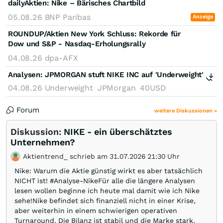
dailyAktien: Nike – Bärisches Chartbild
05.08.26
BNP Paribas
Anzeige
ROUNDUP/Aktien New York Schluss: Rekorde für
Dow und S&P - Nasdaq-Erholungsrally
04.08.26
dpa-AFX
Analysen:
JPMORGAN stuft NIKE INC auf 'Underweight'
04.08.26
Underweight
JPMorgan
40USD
Forum
weitere Diskussionen »
Diskussion:
NIKE - ein überschätztes
Unternehmen?
Aktientrend_ schrieb am 31.07.2026 21:30 Uhr
Nike: Warum die Aktie günstig wirkt es aber tatsächlich
NICHT ist! #Analyse-NikeFür alle die längere Analysen
lesen wollen beginne ich heute mal damit wie ich Nike
sehe!Nike befindet sich finanziell nicht in einer Krise,
aber weiterhin in einem schwierigen operativen
Turnaround. Die Bilanz ist stabil und die Marke stark,