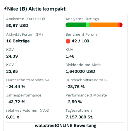
⚡Nike (B) Aktie kompakt
Analysten-Kursziel Ø
Analysten-Ratings
50,87
USD
Aktivität Forum (3M)
Sentiment Forum
16 Beiträge
⬤
42 / 100
KGV
KUV
24,39
1,48
KCV
Dividende pro Aktie
23,95
1,640000
USD
Durchschnittsrendite 5J
Durchschnittsrendite 3J
-24,44
%
-28,76
%
Jahresperformance
Performance 3 Monate
-43,72
%
-2,59
%
relatives Volumen (rVol)
Tagesvolumen
6,01
x
7.157.389 St.
wallstreetONLINE Bewertung