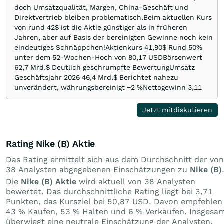
doch Umsatzqualität, Margen, China-Geschäft und
Direktvertrieb bleiben problematisch.Beim aktuellen Kurs
von rund 42$ ist die Aktie günstiger als in früheren
Jahren, aber auf Basis der bereinigten Gewinne noch kein
eindeutiges Schnäppchen!Aktienkurs 41,90$ Rund 50%
unter dem 52-Wochen-Hoch von 80,17 USDBörsenwert
62,7 Mrd.$ Deutlich geschrumpfte BewertungUmsatz
Geschäftsjahr 2026 46,4 Mrd.$ Berichtet nahezu
unverändert, währungsbereinigt −2 %Nettogewinn 3,11
Mrd.$ -3 %Gewinn je Aktie 2,10 $ Enthält einen großen
EinmaleffektDividende je Aktie 1,63$ - Aktuelle Rendite
Jetzt mitdiskutieren
rund 4%Analystenkursziel 53,74$ Etwa 30% über dem
aktuellen KursAnalystenspanne 23 bis 85 $ Zeigt
außergewöhnlich hohe UnsicherheitDer
Rating Nike (B) Aktie
Analystenkonsens lautet derzeit überwiegend „Halten“: 14
positiven Empfehlungen stehen …
Das Rating ermittelt sich aus dem Durchschnitt der von
38 Analysten abgegebenen Einschätzungen zu
Nike (B)
Die
Nike (B) Aktie
wird aktuell von 38 Analysten
bewertet. Das durchschnittliche Rating liegt bei 3,71
Punkten, das Kursziel bei 50,87 USD. Davon empfehlen
43 % Kaufen, 53 % Halten und 6 % Verkaufen. Insgesa
überwiegt eine neutrale Einschätzung der Analysten.