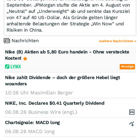
September. JPMorgan stufte die Aktie am 4. August von
„Neutral“ auf „Underweight“ ab und senkte das Kursziel
von 47 auf 40 US-Dollar. Als Gründe gelten länger
anhaltende Belastungen der Strategie „Win Now“ und
Risiken in China.
Nachrichten
weitere Nachrichten »
Nike (B) Aktien ab 5,80 Euro handeln - Ohne versteckte
Kosten!
Anzeige
Nike zahlt Dividende – doch der größere Hebel liegt
woanders
10:26 Uhr
Maximilian Berger
NIKE, Inc. Declares $0.41 Quarterly Dividend
06.08.26
Business Wire (engl.)
Chartsignale:
MACD long
06.08.26
MACD long