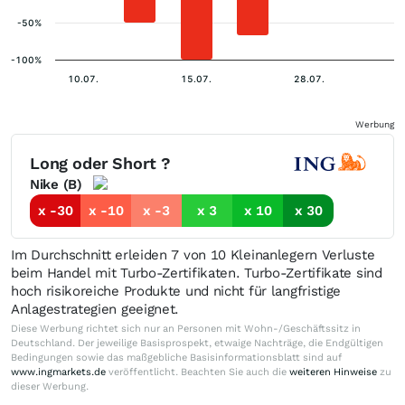
-50%
-100%
10.07.
15.07.
28.07.
Werbung
Long oder Short ?
Nike (B)
x -30
x -10
x -3
x 3
x 10
x 30
Im Durchschnitt erleiden 7 von 10 Kleinanlegern Verluste
beim Handel mit Turbo-Zertifikaten. Turbo-Zertifikate sind
hoch risikoreiche Produkte und nicht für langfristige
Anlagestrategien geeignet.
Diese Werbung richtet sich nur an Personen mit Wohn-/Geschäftssitz in
Deutschland. Der jeweilige Basisprospekt, etwaige Nachträge, die Endgültigen
Bedingungen sowie das maßgebliche Basisinformationsblatt sind auf
www.ingmarkets.de
veröffentlicht. Beachten Sie auch die
weiteren Hinweise
zu
dieser Werbung.