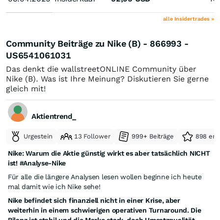
alle Insidertrades »
Community Beiträge zu Nike (B) - 866993 -
US6541061031
Das denkt die wallstreetONLINE Community über
Nike (B). Was ist Ihre Meinung? Diskutieren Sie gerne
gleich mit!
Aktientrend_
Urgestein
13 Follower
999+ Beiträge
898 erh
Nike: Warum die Aktie günstig wirkt es aber tatsächlich NICHT
ist! #Analyse-Nike
Für alle die längere Analysen lesen wollen beginne ich heute
mal damit wie ich Nike sehe!
Nike befindet sich finanziell nicht in einer Krise, aber
weiterhin in einem schwierigen operativen Turnaround. Die
Bilanz ist stabil und die Marke stark, doch Umsatzqualität,