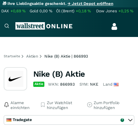
🎁 Ihre Lieblingsaktie geschenkt.
→ Jetzt Depot eröffnen
DAX
+0,69
%
Gold
0,00
%
Öl (Brent)
+0,18
%
Dow Jones
+0,25
%
Aktien
Nike (B) Aktie | 866993
Startseite
Nike (B) Aktie
Aktie
WKN:
866993
SYM:
NKE
Land
Alarme
Zur Watchlist
Zum Portfolio
einrichten
hinzufügen
hinzufügen
Tradegate