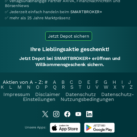
✅ verlagsunabhängige Partner ARIVA, FinanzNachrichten und
BörsenNews
✅ Jederzeit einfach handeln beim
SMARTBROKER+
✅ mehr als 25 Jahre Marktpräsenz
Jetzt Depot sichern
Ihre Lieblingsaktie geschenkt!
Jetzt Depot bei SMARTBROKER+ eröffnen und
Willkommensgeschenk sichern.
Aktien von A - Z:
#
A
B
C
D
E
F
G
H
I
J
K
L
M
N
O
P
Q
R
S
T
U
V
W
X
Y
Z
Impressum
Disclaimer
Datenschutz
Datenschutz-
Einstellungen
Nutzungsbedingungen
Unsere Apps: