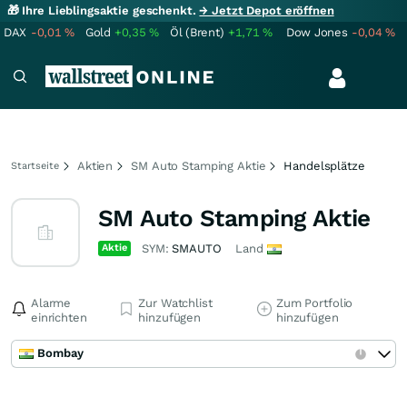
🎁 Ihre Lieblingsaktie geschenkt.
→ Jetzt Depot eröffnen
DAX
-0,01
%
Gold
+0,35
%
Öl (Brent)
+1,71
%
Dow Jones
-0,04
%
Aktien
SM Auto Stamping Aktie
Handelsplätze
Startseite
SM Auto Stamping Aktie
Aktie
SYM:
SMAUTO
Land
Alarme
Zur Watchlist
Zum Portfolio
einrichten
hinzufügen
hinzufügen
Bombay