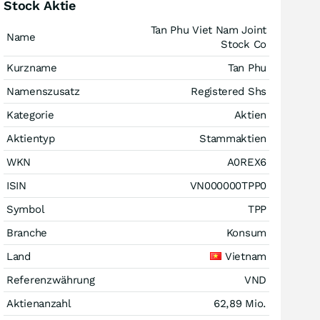
Stock Aktie
Tan Phu Viet Nam Joint
Name
Stock Co
Kurzname
Tan Phu
Namenszusatz
Registered Shs
Kategorie
Aktien
Aktientyp
Stammaktien
WKN
A0REX6
ISIN
VN000000TPP0
Symbol
TPP
Branche
Konsum
Land
Vietnam
Referenzwährung
VND
Aktienanzahl
62,89 Mio.