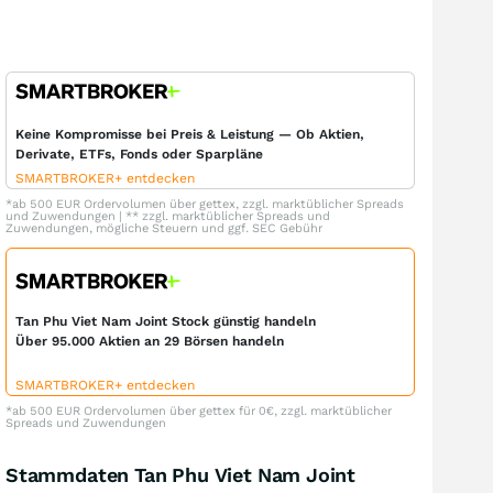
Keine Kompromisse bei Preis & Leistung — Ob Aktien,
Derivate, ETFs, Fonds oder Sparpläne
SMARTBROKER+ entdecken
*ab 500 EUR Ordervolumen über gettex, zzgl. marktüblicher Spreads
und Zuwendungen | ** zzgl. marktüblicher Spreads und
Zuwendungen, mögliche Steuern und ggf. SEC Gebühr
Tan Phu Viet Nam Joint Stock günstig handeln
Über 95.000 Aktien an 29 Börsen handeln
SMARTBROKER+ entdecken
*ab 500 EUR Ordervolumen über gettex für 0€, zzgl. marktüblicher
Spreads und Zuwendungen
Stammdaten Tan Phu Viet Nam Joint