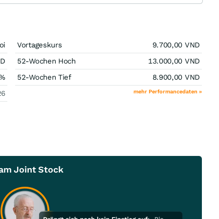
oi
Vortageskurs
9.700,00
VND
ND
52-Wochen Hoch
13.000,00
VND
%
52-Wochen Tief
8.900,00
VND
mehr Performancedaten »
26
Nam Joint Stock