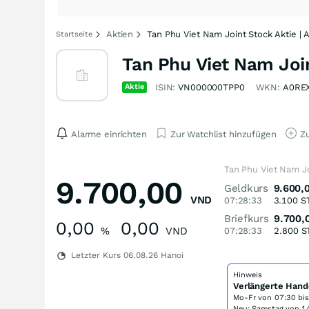
Aktien
Tan Phu Viet Nam Joint Stock Aktie |
Startseite
Tan Phu Viet Nam Joi
Aktie
ISIN:
VN000000TPP0
WKN:
A0RE
Alarme einrichten
Zur Watchlist hinzufügen
Zu
Tan Phu Viet Nam Jo
9.700,00
Geldkurs
9.600,
VND
07:28:33
3.100
S
Briefkurs
9.700,
0,00
0,00
%
VND
07:28:33
2.800
S
Letzter Kurs
06.08.26
Hanoi
Hinweis
Verlängerte Hand
Mo-Fr von
07:30 bi
Neu: Samstag von 14