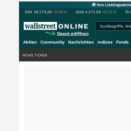
🎁 Ihre Lieblingsakt
DAX
26.174,28
-0,09
%
Gold
4.271,56
+0,73
%
Öl 
Depot eröffnen
Aktien
Community
Nachrichten
Indizes
Fonds
NEWS TICKER