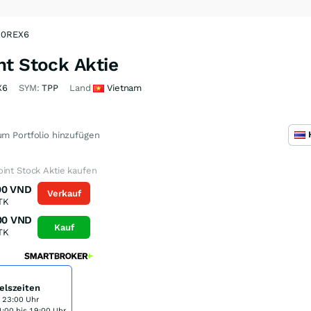
 A0REX6
nt Stock Aktie
X6
SYM:
TPP
Land
Vietnam
m Portfolio hinzufügen
int Stock Aktie kaufen
00
VND
Verkauf
TK
00
VND
Kauf
TK
elszeiten
s 23:00 Uhr
:00 bis 19:00 Uhr