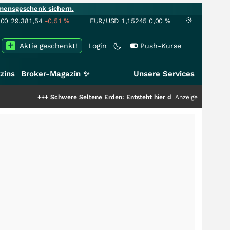
mensgeschenk sichern.
100
29.381,54
-0,51
%
EUR/USD
1,15245
0,00
%
Aktie geschenkt!
Login
Push-Kurse
zins
Broker-Magazin ✨
Unsere Services
+++
Schwere Seltene Erden: Entsteht hier die nächste Milliardenstory?
Anzeige
+++