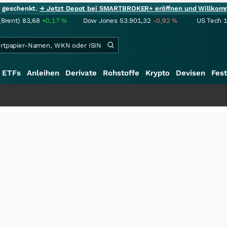
ie geschenkt.
→ Jetzt Depot bei SMARTBROKER+ eröffnen und Willkom
(Brent)
83,68
+0,17
%
Dow Jones
53.901,32
-0,92
%
US Tech 
ETFs
Anleihen
Derivate
Rohstoffe
Krypto
Devisen
Fest