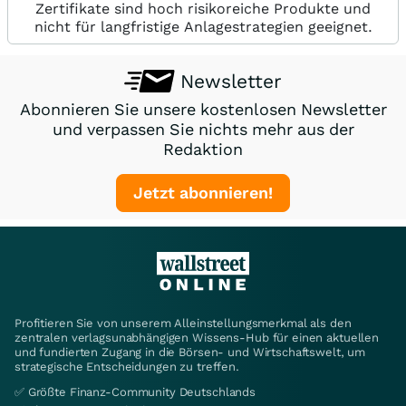
Zertifikate sind hoch risikoreiche Produkte und
nicht für langfristige Anlagestrategien geeignet.
Newsletter
Abonnieren Sie unsere kostenlosen Newsletter
und verpassen Sie nichts mehr aus der
Redaktion
Jetzt abonnieren!
Profitieren Sie von unserem Alleinstellungsmerkmal als den
zentralen verlagsunabhängigen Wissens-Hub für einen aktuellen
und fundierten Zugang in die Börsen- und Wirtschaftswelt, um
strategische Entscheidungen zu treffen.
✅ Größte Finanz-Community Deutschlands