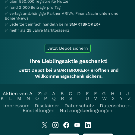
✅ über 550.000 registrierte Nutzer
✅ rund 2.000 Beiträge pro Tag
✅ verlagsunabhängige Partner ARIVA, FinanzNachrichten und
BörsenNews
✅ Jederzeit einfach handeln beim
SMARTBROKER+
✅ mehr als 25 Jahre Marktpräsenz
Jetzt Depot sichern
Ihre Lieblingsaktie geschenkt!
Jetzt Depot bei SMARTBROKER+ eröffnen und
Willkommensgeschenk sichern.
Aktien von A - Z:
#
A
B
C
D
E
F
G
H
I
J
K
L
M
N
O
P
Q
R
S
T
U
V
W
X
Y
Z
Impressum
Disclaimer
Datenschutz
Datenschutz-
Einstellungen
Nutzungsbedingungen