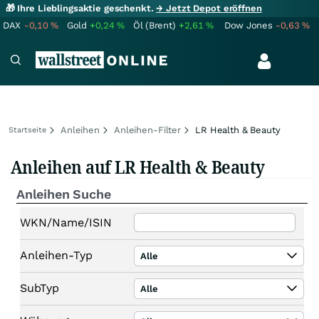
🎁 Ihre Lieblingsaktie geschenkt.
→ Jetzt Depot eröffnen
DAX
-0,10
%
Gold
+0,24
%
Öl (Brent)
+2,61
%
Dow Jones
-0,63
%
Anleihen
Anleihen-Filter
LR Health & Beauty
Startseite
Anleihen auf LR Health & Beauty
Anleihen Suche
WKN/Name/ISIN
Anleihen-Typ
Alle
SubTyp
Alle